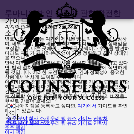
루마니아 법인 설립에 관한 완전한
가이드
마지막 업데이트:
2026년 2월 23일
.
소개
변호사로서 저희는 여기에 제시된 정보의 정확성을 보장하
며, 세부 사항, 수치, 세금 금액이 지속적으로 최신 상태임을
보장합니다. 다른 곳에서 다른 세금 금액이나 수치를 발견하
더라도 저희가 제시하는 금액이 가장 정확하고 최신 상태임
을 믿으셔도 됩니다.
만약 여러분이 이곳에서 회사를 설립할 것을 고려하고 있다
면, 법적 절차, 필요한 서류, 세금에 관한 질문들에 직면하게
될 것입니다. 이러한 도전은 특히 시간과 정확성이 중요한
상황에서 벅차게 느껴질 수 있습니다.
이 가이드는 전체 과정을 명확하고 실행 가능한 단계로 단순
화합니다. 루마니아 기업법에 대한 전문 지식을 바탕으로 시
간을 절약하고 실수를 방지하며 비즈니스를 성공으로 이끄
는 신뢰할 수 있는 로드맵을 제공합니다. 여러분의 비전을
현실로 만들어 보세요!
루마니아 지점을 등록하고 싶다면,
여기에서
가이드를 확인
하실 수 있습니다.
KO
목차
업무 분야
회사 소개
우리 팀
뉴스
가이드
연락처
루마니아 기업의 구조
업무 분야
회사 소개
우리 팀
뉴스
가이드
연락처
주주 책임
이사 책임