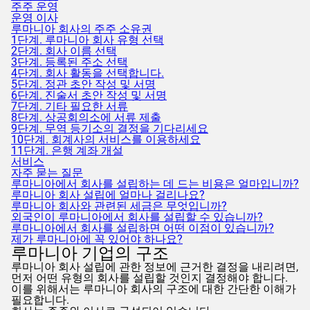
주주 운영
운영 이사
루마니아 회사의 주주 소유권
1단계. 루마니아 회사 유형 선택
2단계. 회사 이름 선택
3단계. 등록된 주소 선택
4단계. 회사 활동을 선택합니다.
5단계. 정관 초안 작성 및 서명
6단계. 진술서 초안 작성 및 서명
7단계. 기타 필요한 서류
8단계. 상공회의소에 서류 제출
9단계. 무역 등기소의 결정을 기다리세요
10단계. 회계사의 서비스를 이용하세요
11단계. 은행 계좌 개설
서비스
자주 묻는 질문
루마니아에서 회사를 설립하는 데 드는 비용은 얼마입니까?
루마니아 회사 설립에 얼마나 걸리나요?
루마니아 회사와 관련된 세금은 무엇입니까?
외국인이 루마니아에서 회사를 설립할 수 있습니까?
루마니아에서 회사를 설립하면 어떤 이점이 있습니까?
제가 루마니아에 꼭 있어야 하나요?
루마니아 기업의 구조
루마니아 회사 설립에 관한 정보에 근거한 결정을 내리려면,
먼저 어떤 유형의 회사를 설립할 것인지 결정해야 합니다.
이를 위해서는 루마니아 회사의 구조에 대한 간단한 이해가
필요합니다.