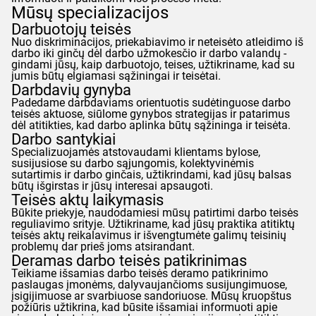
Mūsų specializacijos
Darbuotojų teisės
Nuo diskriminacijos, priekabiavimo ir neteisėto atleidimo iš
darbo iki ginčų dėl darbo užmokesčio ir darbo valandų -
gindami jūsų, kaip darbuotojo, teises, užtikriname, kad su
jumis būtų elgiamasi sąžiningai ir teisėtai.
Darbdavių gynyba
Padedame darbdaviams orientuotis sudėtinguose darbo
teisės aktuose, siūlome gynybos strategijas ir patarimus
dėl atitikties, kad darbo aplinka būtų sąžininga ir teisėta.
Darbo santykiai
Specializuojamės atstovaudami klientams bylose,
susijusiose su darbo sąjungomis, kolektyvinėmis
sutartimis ir darbo ginčais, užtikrindami, kad jūsų balsas
būtų išgirstas ir jūsų interesai apsaugoti.
Teisės aktų laikymasis
Būkite priekyje, naudodamiesi mūsų patirtimi darbo teisės
reguliavimo srityje. Užtikriname, kad jūsų praktika atitiktų
teisės aktų reikalavimus ir išvengtumėte galimų teisinių
problemų dar prieš joms atsirandant.
Deramas darbo teisės patikrinimas
Teikiame išsamias darbo teisės deramo patikrinimo
paslaugas įmonėms, dalyvaujančioms susijungimuose,
įsigijimuose ar svarbiuose sandoriuose. Mūsų kruopštus
požiūris užtikrina, kad būsite išsamiai informuoti apie