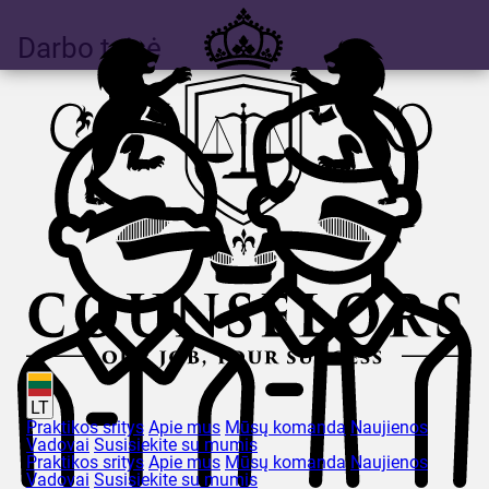
Darbo teisė
LT
Praktikos sritys
Apie mus
Mūsų komanda
Naujienos
Vadovai
Susisiekite su mumis
Praktikos sritys
Apie mus
Mūsų komanda
Naujienos
Vadovai
Susisiekite su mumis