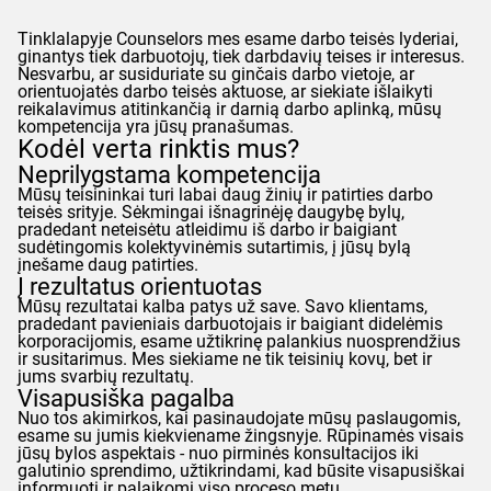
Tinklalapyje
Counselors
mes esame darbo teisės lyderiai,
ginantys tiek darbuotojų, tiek darbdavių teises ir interesus.
Nesvarbu, ar susiduriate su ginčais darbo vietoje, ar
orientuojatės darbo teisės aktuose, ar siekiate išlaikyti
reikalavimus atitinkančią ir darnią darbo aplinką, mūsų
kompetencija yra jūsų pranašumas.
Kodėl verta rinktis mus?
Neprilygstama kompetencija
Mūsų teisininkai turi labai daug žinių ir patirties darbo
teisės srityje. Sėkmingai išnagrinėję daugybę bylų,
pradedant neteisėtu atleidimu iš darbo ir baigiant
sudėtingomis kolektyvinėmis sutartimis, į jūsų bylą
įnešame daug patirties.
Į rezultatus orientuotas
Mūsų rezultatai kalba patys už save. Savo klientams,
pradedant pavieniais darbuotojais ir baigiant didelėmis
korporacijomis, esame užtikrinę palankius nuosprendžius
ir susitarimus. Mes siekiame ne tik teisinių kovų, bet ir
jums svarbių rezultatų.
Visapusiška pagalba
Nuo tos akimirkos, kai pasinaudojate mūsų paslaugomis,
esame su jumis kiekviename žingsnyje. Rūpinamės visais
jūsų bylos aspektais - nuo pirminės konsultacijos iki
galutinio sprendimo, užtikrindami, kad būsite visapusiškai
informuoti ir palaikomi viso proceso metu.