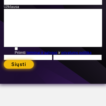
Užklausa
Priimti
terminai ir sąlygos
ir
privatumo politika
Siųsti