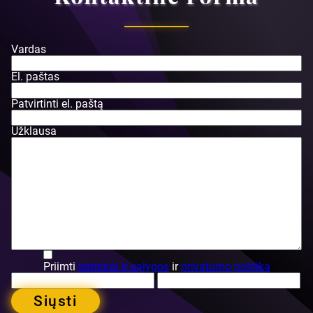
Vardas
El. paštas
Patvirtinti el. paštą
Užklausa
Priimti
terminai ir sąlygos
ir
privatumo politika
Siųsti