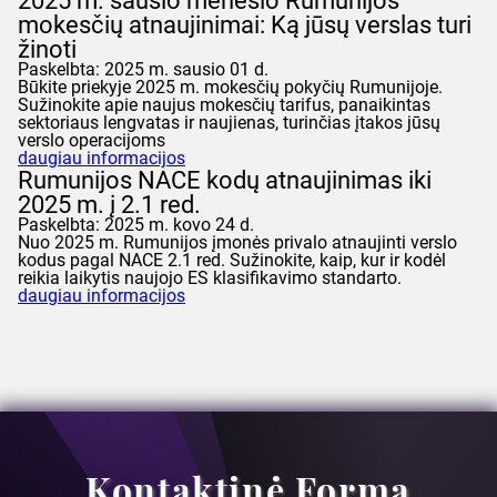
2025 m. sausio mėnesio Rumunijos
mokesčių atnaujinimai: Ką jūsų verslas turi
žinoti
Paskelbta: 2025 m. sausio 01 d.
Būkite priekyje 2025 m. mokesčių pokyčių Rumunijoje.
Sužinokite apie naujus mokesčių tarifus, panaikintas
sektoriaus lengvatas ir naujienas, turinčias įtakos jūsų
verslo operacijoms
daugiau informacijos
Rumunijos NACE kodų atnaujinimas iki
2025 m. į 2.1 red.
Paskelbta: 2025 m. kovo 24 d.
Nuo 2025 m. Rumunijos įmonės privalo atnaujinti verslo
kodus pagal NACE 2.1 red. Sužinokite, kaip, kur ir kodėl
reikia laikytis naujojo ES klasifikavimo standarto.
daugiau informacijos
Kontaktinė Forma