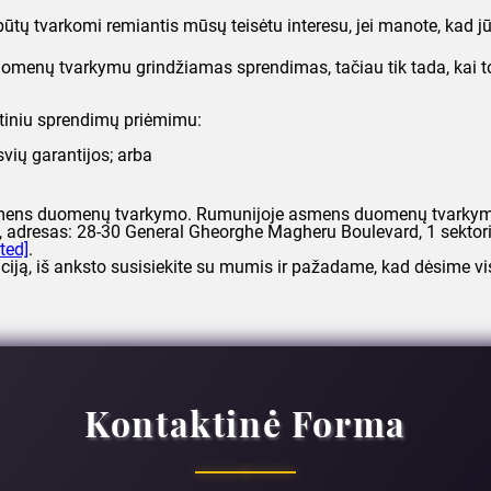
ų tvarkomi remiantis mūsų teisėtu interesu, jei manote, kad jūsų
uomenų tvarkymu grindžiamas sprendimas, tačiau tik tada, kai 
atiniu sprendimų priėmimu:
svių garantijos; arba
o asmens duomenų tvarkymo. Rumunijoje asmens duomenų tvarkymo 
 adresas: 28-30 General Gheorghe Magheru Boulevard, 1 sektori
ted]
.
tuciją, iš anksto susisiekite su mumis ir pažadame, kad dėsime vi
Kontaktinė Forma