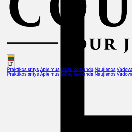
LT
Praktikos sritys
Apie mus
Mūsų komanda
Naujienos
Vadova
Praktikos sritys
Apie mus
Mūsų komanda
Naujienos
Vadova