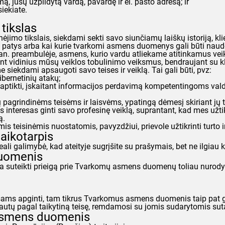
, jūsų užpildytą vardą, pavardę ir el. pašto adresą; ir
iekiate.
tikslas
mo tikslais, siekdami sekti savo siunčiamų laiškų istoriją, kli
tie patys arba kai kurie tvarkomi asmens duomenys gali būti naud
 pan. preambulėje, asmens, kurio vardu atliekame atitinkamus vei
t vidinius mūsų veiklos tobulinimo veiksmus, bendraujant su kl
 siekdami apsaugoti savo teises ir veiklą. Tai gali būti, pvz:
ibernetinių atakų;
 aptikti, įskaitant informacijos perdavimą kompetentingoms valdž
ų pagrindinėms teisėms ir laisvėms, ypatingą dėmesį skiriant jų 
interesas ginti savo profesinę veiklą, suprantant, kad mes užti
ą.
s teisinėmis nuostatomis, pavyzdžiui, prievole užtikrinti turto i
ikotarpis
li galimybė, kad ateityje sugrįšite su prašymais, bet ne ilgiau
uomenis
 suteikti prieigą prie Tvarkomų asmens duomenų toliau nurodytų
eresams apginti, tam tikrus Tvarkomus asmens duomenis taip pat g
gautų pagal taikytiną teisę, remdamosi su jomis sudarytomis sut
 asmens duomenis