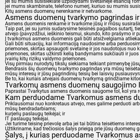
jei su mumis susisiekiate užpildydami svetainėje esančią formą
jei mums skambinate, telefono numerį, kuriuo su mumis susis
Kitų asmens duomenų nerenkame ir netvarkome.
Asmens duomenų tvarkymo pagrindas ir 
Asmens duomenis renkame ir tvarkome jūsų ir mūsų susirašinėji
Taip pat, jei su jumis sudarysime teisinės pagalbos sutartį, 
atvejo (pavyzdžiui, ieškinio teismui, skundo, kito prašymo ir
Į tvarkomus asmens duomenis gali būti atsižvelgiama atliekan
Gali būti situacijų, kai informaciją naudosime arba perduosime
priemones, skirtas apsaugoti svetainę ir jos naudotojus nuo k
priemones, skirtas užkirsti kelią bandymams sukčiauti ir juos
įvairių kitų rizikų valdymo priemones.
Visų pirmiau nurodytų tikslų siekiama teikiant pirmenybę jūs
Bendrasis šių duomenų tvarkymo pagrindas yra mūsų teisėtas 
mūsų interesų ir jūsų pagrindinių teisių bei laisvių pusiausvyr
Be to, kai kuriais atvejais duomenų tvarkymą grindžiame kitomi
Tvarkomų asmens duomenų saugojimo la
Paprastai Tvarkytus asmens duomenis saugome tol, kol yra rea
Kam perduodame Tvarkomus asmens d
Priklausomai nuo konkretaus atvejo, mes galime perduoti arba
mūsų bendradarbiams;
kurjerių paslaugų teikėjai; ir
IT paslaugų teikėjai.
Jei turime teisinę prievolę arba jei tai būtina teisėtiems int
Užtikriname, kad trečiosios šalys prieigą prie jūsų duomenų 
Šalys, į kurias perduodame Tvarkomus