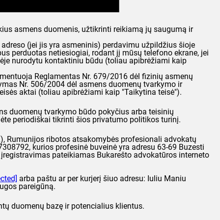
kius asmens duomenis, užtikrinti reikiamą jų saugumą ir
adreso (jei jis yra asmeninis) perdavimu užpildžius šioje
bus perduotas netiesiogiai, rodant jį mūsų telefono ekrane, jei
ėje nurodytu kontaktiniu būdu (toliau apibrėžiami kaip
glamentuoja Reglamentas Nr. 679/2016 dėl fizinių asmenų
atymas Nr. 506/2004 dėl asmens duomenų tvarkymo ir
sės aktai (toliau apibrėžiami kaip "Taikytina teisė").
smens duomenų tvarkymo būdo pokyčius arba teisinių
 periodiškai tikrinti šios privatumo politikos turinį.
 Rumunijos ribotos atsakomybės profesionali advokatų
47308792, kurios profesinė buveinė yra adresu 63-69 Buzesti
s įregistravimas pateikiamas Bukarešto advokatūros interneto
ected]
arba paštu ar per kurjerį šiuo adresu: Iuliu Maniu
augos pareigūną.
entų duomenų bazę ir potencialius klientus.