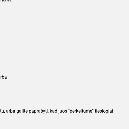
arba
arba galite paprašyti, kad juos "perkeltume" tiesiogiai