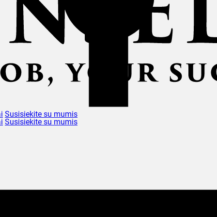
i
Susisiekite su mumis
i
Susisiekite su mumis