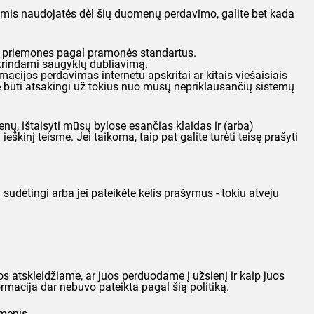
iomis naudojatės dėl šių duomenų perdavimo, galite bet kada
s priemones pagal pramonės standartus.
rindami saugyklų dubliavimą.
cijos perdavimas internetu apskritai ar kitais viešaisiais
me būti atsakingi už tokius nuo mūsų nepriklausančių sistemų
nų, ištaisyti mūsų bylose esančias klaidas ir (arba)
eškinį teisme. Jei taikoma, taip pat galite turėti teisę prašyti
sudėtingi arba jei pateikėte kelis prašymus - tokiu atveju
 atskleidžiame, ar juos perduodame į užsienį ir kaip juos
ormacija dar nebuvo pateikta pagal šią politiką.
omenis.