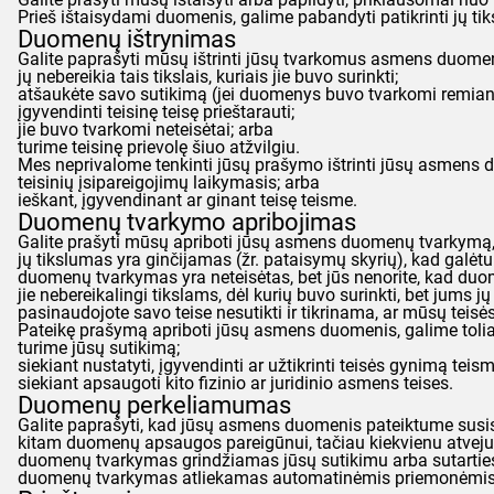
Prieš ištaisydami duomenis, galime pabandyti patikrinti jų ti
Duomenų ištrynimas
Galite paprašyti mūsų ištrinti jūsų tvarkomus asmens duomenis,
jų nebereikia tais tikslais, kuriais jie buvo surinkti;
atšaukėte savo sutikimą (jei duomenys buvo tvarkomi remiant
įgyvendinti teisinę teisę prieštarauti;
jie buvo tvarkomi neteisėtai; arba
turime teisinę prievolę šiuo atžvilgiu.
Mes neprivalome tenkinti jūsų prašymo ištrinti jūsų asmens d
teisinių įsipareigojimų laikymasis; arba
ieškant, įgyvendinant ar ginant teisę teisme.
Duomenų tvarkymo apribojimas
Galite prašyti mūsų apriboti jūsų asmens duomenų tvarkymą, ta
jų tikslumas yra ginčijamas (žr. pataisymų skyrių), kad galėtu
duomenų tvarkymas yra neteisėtas, bet jūs nenorite, kad duom
jie nebereikalingi tikslams, dėl kurių buvo surinkti, bet jums jų
pasinaudojote savo teise nesutikti ir tikrinama, ar mūsų teisė
Pateikę prašymą apriboti jūsų asmens duomenis, galime tolia
turime jūsų sutikimą;
siekiant nustatyti, įgyvendinti ar užtikrinti teisės gynimą teis
siekiant apsaugoti kito fizinio ar juridinio asmens teises.
Duomenų perkeliamumas
Galite paprašyti, kad jūsų asmens duomenis pateiktume susist
kitam duomenų apsaugos pareigūnui, tačiau kiekvienu atveju ti
duomenų tvarkymas grindžiamas jūsų sutikimu arba sutartie
duomenų tvarkymas atliekamas automatinėmis priemonėmis