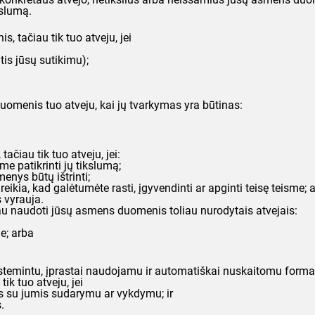
kslumą.
 tačiau tik tuo atveju, jei
is jūsų sutikimu);
uomenis tuo atveju, kai jų tvarkymas yra būtinas:
čiau tik tuo atveju, jei:
me patikrinti jų tikslumą;
enys būtų ištrinti;
 reikia, kad galėtumėte rasti, įgyvendinti ar apginti teisę teisme; 
s vyrauja.
u naudoti jūsų asmens duomenis toliau nurodytais atvejais:
me; arba
emintu, įprastai naudojamu ir automatiškai nuskaitomu formatu, 
k tuo atveju, jei
s su jumis sudarymu ar vykdymu; ir
.