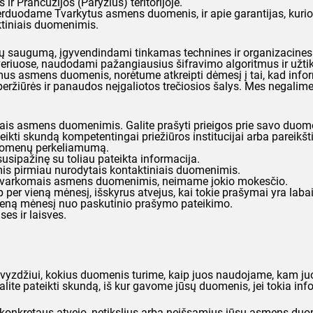
Prancūzijos (Paryžius) teritorijoje.
 perduodame Tvarkytus asmens duomenis, ir apie garantijas, kur
tiniais duomenimis.
ų saugumą, įgyvendindami tinkamas technines ir organizacine
uose, naudodami pažangiausius šifravimo algoritmus ir užtik
us asmens duomenis, norėtume atkreipti dėmesį į tai, kad informa
s peržiūrės ir panaudos neįgaliotos trečiosios šalys. Mes negali
mais asmens duomenimis. Galite prašyti prieigos prie savo duome
eikti skundą kompetentingai priežiūros institucijai arba pareikšti i
į duomenų perkeliamumą.
susipažinę su toliau pateikta informacija.
mis pirmiau nurodytais kontaktiniais duomenimis.
ų Tvarkomais asmens duomenimis, neimame jokio mokesčio.
 per vieną mėnesį, išskyrus atvejus, kai tokie prašymai yra labai 
vieną mėnesį nuo paskutinio prašymo pateikimo.
ses ir laisves.
vyzdžiui, kokius duomenis turime, kaip juos naudojame, kam juos
alite pateikti skundą, iš kur gavome jūsų duomenis, jei tokia inf
uo konkretaus atvejo, netikslius arba neišsamius jūsų asmens du