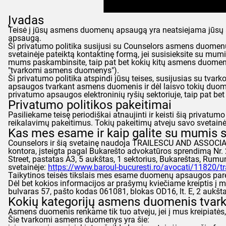
Įvadas
Teisė į jūsų asmens duomenų apsaugą yra neatsiejama jūsų asm
apsaugą.
Ši privatumo politika susijusi su
Counselors
asmens duomenų tv
svetainėje pateiktą kontaktinę formą, jei susisieksite su mumis
mums paskambinsite, taip pat bet kokių kitų asmens duomenų, 
"tvarkomi asmens duomenys").
Ši privatumo politika atspindi jūsų teises, susijusias su t
apsaugos tvarkant asmens duomenis ir dėl laisvo tokių duome
privatumo apsaugos elektroninių ryšių sektoriuje, taip pat bet
Privatumo politikos pakeitimai
Pasiliekame teisę periodiškai atnaujinti ir keisti šią priva
reikalavimų pakeitimus. Tokių pakeitimų atveju savo svetainėje 
Kas mes esame ir kaip galite su mumis s
Counselors
ir šią svetainę naudoja TRAILESCU AND ASSOCIA
kontora, įsteigta pagal Bukarešto advokatūros sprendimą Nr. 
Street, pastatas A3, 5 aukštas, 1 sektorius, Bukareštas, Rumun
svetainėje:
https://www.baroul-bucuresti.ro/avocati/11820/tra
Taikytinos teisės tikslais mes esame duomenų apsaugos pa
Dėl bet kokios informacijos ar prašymų kviečiame kreiptis 
bulvaras 57, pašto kodas 061081, blokas OD16, lt. E, 2 aukšt
Kokių kategorijų asmens duomenis tva
Asmens duomenis renkame tik tuo atveju, jei į mus kreipiatės, 
Šie tvarkomi asmens duomenys yra šie: