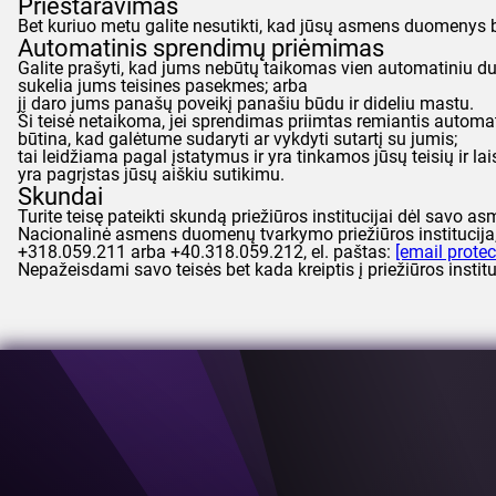
Prieštaravimas
Bet kuriuo metu galite nesutikti, kad jūsų asmens duomenys būt
Automatinis sprendimų priėmimas
Galite prašyti, kad jums nebūtų taikomas vien automatiniu d
sukelia jums teisines pasekmes; arba
ji daro jums panašų poveikį panašiu būdu ir dideliu mastu.
Ši teisė netaikoma, jei sprendimas priimtas remiantis autom
būtina, kad galėtume sudaryti ar vykdyti sutartį su jumis;
tai leidžiama pagal įstatymus ir yra tinkamos jūsų teisių ir lai
yra pagrįstas jūsų aiškiu sutikimu.
Skundai
Turite teisę pateikti skundą priežiūros institucijai dėl sav
Nacionalinė asmens duomenų tvarkymo priežiūros institucija,
+318.059.211 arba +40.318.059.212, el. paštas:
[email protec
Nepažeisdami savo teisės bet kada kreiptis į priežiūros insti