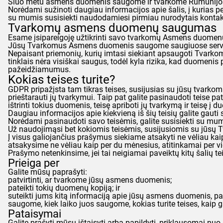
Šiuo metu asmens duomenis saugome ir tvarkome Rumunijos ir 
Norėdami sužinoti daugiau informacijos apie šalis, į kurias
su mumis susisiekti naudodamiesi pirmiau nurodytais kontak
Tvarkomų asmens duomenų saugumas
Esame įsipareigoję užtikrinti savo tvarkomų Asmens duomen
Jūsų Tvarkomus Asmens duomenis saugome saugiuose serveri
Nepaisant priemonių, kurių imtasi siekiant apsaugoti Tvarkom
tinklais nėra visiškai saugus, todėl kyla rizika, kad duomeni
pažeidžiamumus.
Kokias teises turite?
GDPR
pripažįsta tam tikras teises, susijusias su jūsų tvarko
prieštarauti jų tvarkymui. Taip pat galite pasinaudoti teise pat
ištrinti tokius duomenis, teisę apriboti jų tvarkymą ir teisę 
Daugiau informacijos apie kiekvieną iš šių teisių galite gauti 
Norėdami pasinaudoti savo teisėmis, galite susisiekti su mu
Už naudojimąsi bet kokiomis teisėmis, susijusiomis su jūs
Į visus galiojančius prašymus siekiame atsakyti ne vėliau kaip
atsakysime ne vėliau kaip per du mėnesius, atitinkamai per 
Prašymo netenkinsime, jei tai neigiamai paveiktų kitų šalių tei
Prieiga per
Galite mūsų paprašyti:
patvirtinti, ar tvarkome jūsų asmens duomenis;
pateikti tokių duomenų kopiją; ir
suteikti jums kitą informaciją apie jūsų asmens duomenis, pa
saugome, kiek laiko juos saugome, kokias turite teises, kaip g
Pataisymai
Galite prašyti mūsų ištaisyti arba papildyti, priklausomai n