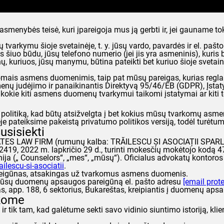
enybės teisė, kuri įpareigoja mus ją gerbti ir, jei gauname to
arkymu šioje svetainėje, t. y. jūsų vardo, pavardės ir el. pašto 
 šiuo būdu, jūsų telefono numerio (jei jis yra asmeninis), kuris 
kuriuos, jūsų manymu, būtina pateikti bet kuriuo šioje svetain
varkomais asmens duomenimis, taip pat mūsų pareigas, kurias re
nų judėjimo ir panaikinantis Direktyvą 95/46/EB (
GDPR
), Įst
 kokie kiti asmens duomenų tvarkymui taikomi įstatymai ar kiti tei
tumo politiką, kad būtų atsižvelgta į bet kokius mūsų tvarkomų a
pateiksime pakeistą privatumo politikos versiją, todėl turėtumėte
usisiekti
TES LAW FIRM (rumunų kalba: TRĂILESCU ȘI ASOCIAȚII SPARL),
2419, 2022 m. lapkričio 29 d., turinti mokesčių mokėtojo kodą 
ija („
Counselors
“, „mes“, „mūsų“). Oficialus advokatų kontoro
ilescu-si-asociatii
.
reigūnas, atsakingas už tvarkomus asmens duomenis.
į mūsų duomenų apsaugos pareigūną el. pašto adresu
[email prot
as, app. 188, 6 sektorius, Bukareštas, kreipiantis į duomenų aps
rkome
ir tik tam, kad galėtume sekti savo vidinio siuntimo istoriją, kli