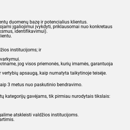
entų duomenų bazę ir potencialius klientus.
ojami įgaliojimui įvykdyti, priklausomai nuo konkretaus
ksmus, identifikavimui).
ientu.
ios institucijoms; ir
tvarkymui.
kriname, jog visos priemonės, kurių imamės, garantuoja
r vertybių apsaugą, kaip numatyta taikytinoje teisėje.
 kaip 3 metus nuo paskutinio bendravimo.
 kategorijų gavėjams, tik pirmiau nurodytais tikslais:
alime atskleisti valdžios institucijoms.
artimis.