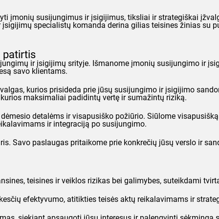
 įmonių susijungimus ir įsigijimus, tiksliai ir strategiškai įžv
įsigijimų specialistų komanda derina gilias teisines žinias su p
patirtis
sijungimų ir įsigijimų srityje. Išmanome įmonių susijungimo ir įs
cesą savo klientams.
s įžvalgas, kurios prisideda prie jūsų susijungimo ir įsigijimo 
, kurios maksimaliai padidintų vertę ir sumažintų riziką.
s dėmesio detalėms ir visapusiško požiūrio. Siūlome visapusišką
reikalavimams ir integraciją po susijungimo.
ūris. Savo paslaugas pritaikome prie konkrečių jūsų verslo ir san
sines, teisines ir veiklos rizikas bei galimybes, suteikdami tvi
esčių efektyvumo, atitikties teisės aktų reikalavimams ir strategi
as, siekiant apsaugoti jūsų interesus ir palengvinti sėkmingą s