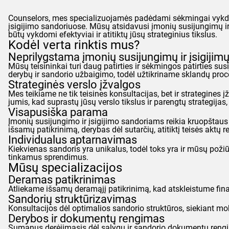
Counselors
, mes specializuojamės padėdami sėkmingai vykdyti
įsigijimo sandoriuose. Mūsų atsidavusi įmonių susijungimų ir 
būtų vykdomi efektyviai ir atitiktų jūsų strateginius tikslus.
Kodėl verta rinktis mus?
Neprilygstama įmonių susijungimų ir įsigijimų 
Mūsų teisininkai turi daug patirties ir sėkmingos patirties su
derybų ir sandorio užbaigimo, todėl užtikriname sklandų pro
Strateginės verslo įžvalgos
Mes teikiame ne tik teisines konsultacijas, bet ir strategine
jumis, kad suprastų jūsų verslo tikslus ir parengtų strategijas
Visapusiška parama
Įmonių susijungimo ir įsigijimo sandoriams reikia kruopštau
išsamų patikrinimą, derybas dėl sutarčių, atitiktį teisės aktų 
Individualus aptarnavimas
Kiekvienas sandoris yra unikalus, todėl toks yra ir mūsų poži
tinkamus sprendimus.
Mūsų specializacijos
Deramas patikrinimas
Atliekame išsamų deramąjį patikrinimą, kad atskleistume finan
Sandorių struktūrizavimas
Konsultacijos dėl optimalios sandorio struktūros, siekiant mok
Derybos ir dokumentų rengimas
Sumanus derėjimasis dėl sąlygų ir sandorio dokumentų rengim