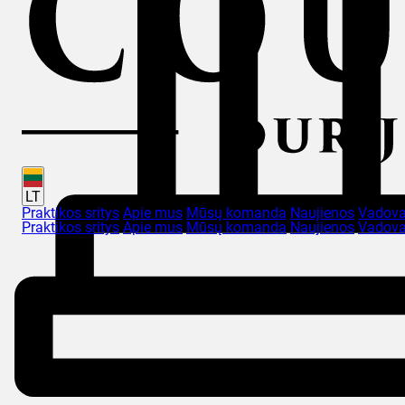
LT
Praktikos sritys
Apie mus
Mūsų komanda
Naujienos
Vadova
Praktikos sritys
Apie mus
Mūsų komanda
Naujienos
Vadova