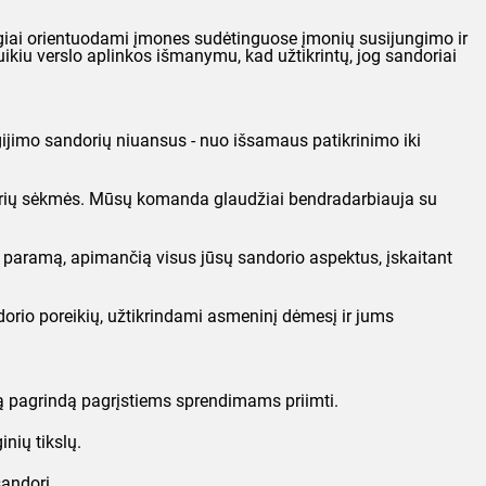
algiai orientuodami įmones sudėtinguose įmonių susijungimo ir
uikiu verslo aplinkos išmanymu, kad užtikrintų, jog sandoriai
igijimo sandorių niuansus - nuo išsamaus patikrinimo iki
sandorių sėkmės. Mūsų komanda glaudžiai bendradarbiauja su
 paramą, apimančią visus jūsų sandorio aspektus, įskaitant
dorio poreikių, užtikrindami asmeninį dėmesį ir jums
rtą pagrindą pagrįstiems sprendimams priimti.
nių tikslų.
andorį.