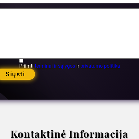
Priimti
terminai ir sąlygos
ir
privatumo politika
Siųsti
Kontaktinė Informacija