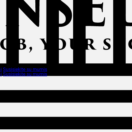
i
Susisiekite su mumis
i
Susisiekite su mumis