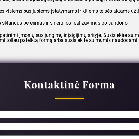
ies visiems susijusiems įstatymams ir kitiems teisės aktams užt
 sklandus perėjimas ir sinergijos realizavimas po sandorio.
patirtimi įmonių susijungimų ir įsigijimų srityje. Susisiekite su 
sdami toliau pateiktą formą arba susisiekite su mumis naudodami 
Kontaktinė Forma