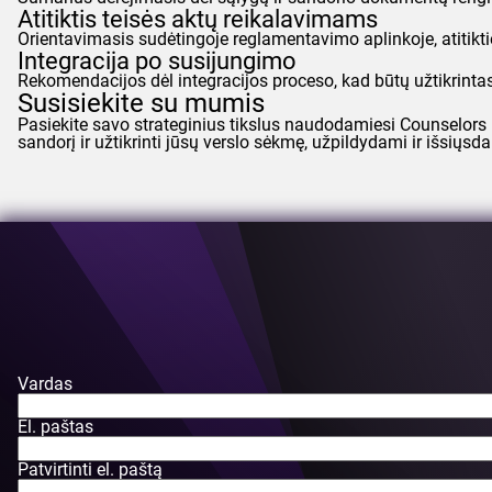
Atitiktis teisės aktų reikalavimams
Orientavimasis sudėtingoje reglamentavimo aplinkoje, atitikt
Integracija po susijungimo
Rekomendacijos dėl integracijos proceso, kad būtų užtikrintas
Susisiekite su mumis
Pasiekite savo strateginius tikslus naudodamiesi
Counselors
sandorį ir užtikrinti jūsų verslo sėkmę, užpildydami ir išsių
Vardas
El. paštas
Patvirtinti el. paštą