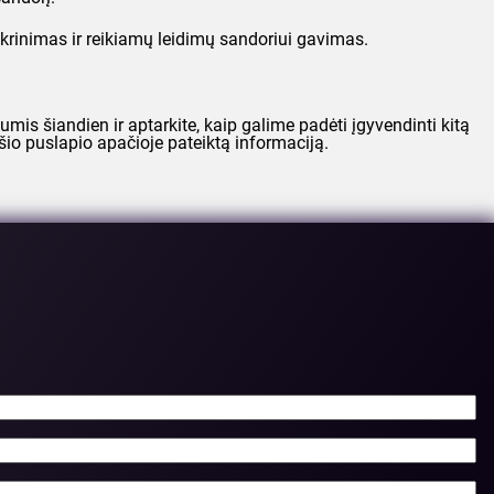
ikrinimas ir reikiamų leidimų sandoriui gavimas.
mumis šiandien ir aptarkite, kaip galime padėti įgyvendinti kitą
šio puslapio apačioje pateiktą informaciją.