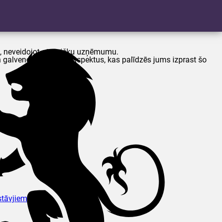
gū, neveidojot atsevišķu uzņēmumu.
galvenos juridiskos aspektus, kas palīdzēs jums izprast šo
rstāvjiem?