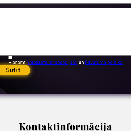
Pieņemt
noteikumi un nosacījumi
un
privātuma politika
Sūtīt
Kontaktinformācija