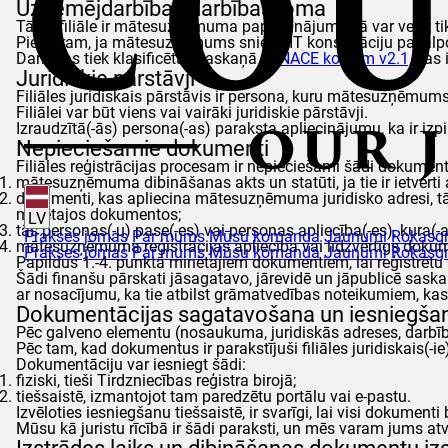
Uzņēmējdarbības darbības joma
Tā kā filiāle ir mātesuzņēmuma paplašinājums, tā var veikt
Piemēram, ja mātesuzņēmums sniedz IT konsultāciju pakalpojum
Darbības tiek klasificētas saskaņā ar
NACE kodiem v2.1,
kas i
Juridiskie pārstāvji
Filiāles juridiskais pārstāvis ir persona, kuru mātesuzņēmums 
Filiālei var būt viens vai vairāki juridiskie pārstāvji.
Izraudzītā(-ās) persona(-as) paraksta apliecinājumu, ka ir izpi
Nepieciešamie dokumenti
Filiāles reģistrācijas procesam ir nepieciešami šādi dokumen
mātesuzņēmuma dibināšanas akts un statūti, ja tie ir ietvert
dokumenti, kas apliecina mātesuzņēmuma juridisko adresi, tā 
minētajos dokumentos;
LV
tās personas(-u) pase(-es) vai personas apliecība(-es), kura(-
Prakses jomas
Par mums
Mūsu komanda
Jaunumi
Rokasg
mātesuzņēmuma reģistrācijas apliecība vai līdzvērtīgs dokum
Prakses jomas
Par mums
Mūsu komanda
Jaunumi
Rokasg
Papildus 1.-4. punktā minētajiem dokumentiem, lai reģistrēt
Šādi finanšu pārskati jāsagatavo, jārevidē un jāpublicē sas
ar nosacījumu, ka tie atbilst grāmatvedības noteikumiem, kas 
Dokumentācijas sagatavošana un iesniegšana
Pēc galveno elementu (nosaukuma, juridiskās adreses, darbīb
Pēc tam, kad dokumentus ir parakstījuši filiāles juridiskais(-ie
Dokumentāciju var iesniegt šādi:
fiziski, tieši Tirdzniecības reģistra birojā;
tiešsaistē, izmantojot tam paredzētu portālu vai e-pastu.
Izvēloties iesniegšanu tiešsaistē, ir svarīgi, lai visi dokumenti
Mūsu kā juristu rīcībā ir šādi paraksti, un mēs varam jums atv