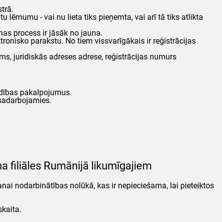
strā.
 lēmumu - vai nu lieta tiks pieņemta, vai arī tā tiks atlikta
anas process ir jāsāk no jauna.
tronisko parakstu. No tiem vissvarīgākais ir reģistrācijas
ums, juridiskās adreses adrese, reģistrācijas numurs
edības pakalpojumus.
sadarbojamies.
ma filiāles Rumānijā likumīgajiem
anai nodarbinātības nolūkā, kas ir nepieciešama, lai pieteiktos
skaita.