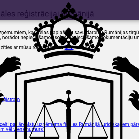
les reģistrācijai Rumānijā
tu uzņēmumiem, kas vēlas paplašināt savu darbību Rumānijas tir
u, norādot nepieciešamos soļus, nepieciešamo dokumentāciju un 
pazīties ar mūsu rokasgrāmatu
šeit.
reģistram
iecelti par ārvalstu uzņēmuma filiāles Rumānijā juridiskajiem pā
em vēl viens numurs?