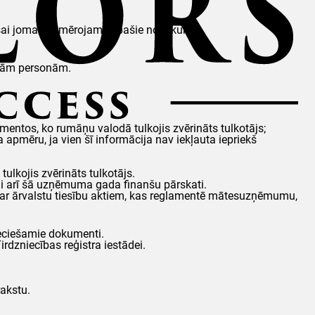
šai jomai piemērojamie īpašie noteikumi.
rešām personām.
entos, ko rumāņu valodā tulkojis zvērināts tulkotājs;
pmēru, ja vien šī informācija nav iekļauta iepriekš
lkojis zvērināts tulkotājs.
mi arī šā uzņēmuma gada finanšu pārskati.
ā ar ārvalstu tiesību aktiem, kas reglamentē mātesuzņēmumu,
ieciešamie dokumenti.
irdzniecības reģistra iestādei.
rakstu.