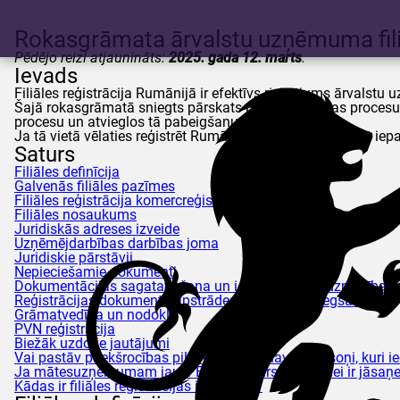
Rokasgrāmata ārvalstu uzņēmuma filiā
Pēdējo reizi atjaunināts:
2025. gada 12. marts
.
Ievads
Filiāles reģistrācija Rumānijā ir efektīvs risinājums ārvals
Šajā rokasgrāmatā sniegts pārskats par reģistrācijas proces
procesu un atvieglos tā pabeigšanu.
Ja tā vietā vēlaties reģistrēt Rumānijas uzņēmumu, varat ie
Saturs
Filiāles definīcija
Galvenās filiāles pazīmes
Filiāles reģistrācija komercreģistrā
Filiāles nosaukums
Juridiskās adreses izveide
Uzņēmējdarbības darbības joma
Juridiskie pārstāvji
Nepieciešamie dokumenti
Dokumentācijas sagatavošana un iesniegšana tirdzniecības 
Reģistrācijas dokumentu apstrādes laiks un izsniegšana
Grāmatvedība un nodokļi
PVN reģistrācija
Biežāk uzdotie jautājumi
Vai pastāv priekšrocības pilsoņiem, kas nav ES pilsoņi, kuri 
Ja mātesuzņēmumam jau ir EORI numurs, vai filiālei ir jāsaņ
Kādas ir filiāles reģistrācijas izmaksas?