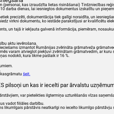
zsniegšana
m (personai, kas izraudzīta lietas risināšanai) Tirdzniecības reģi
5-10 darba dienas, lai iesniegtos dokumentus izskatītu un pieņemtu
etiek precizēti, dokumentācija tiek galīgi noraidīta, un iesniegš
dz virkni dokumentu, ko iestāde parakstījusi ar kvalificētu elek
ments, un tajā ir iekļauta galvenā informācija, piemēram, nosauk
esību aktu ievērošana.
nepieciešams izmantot Rumānijas zvērināta grāmatveža grāmatv
mēs varam atvieglot piekļuvi zvērinātam grāmatvedim, ar kuru 
ņas nodokli, kura likme pašlaik ir 16 %.
mumiem.
.
 rokasgrāmatu
šeit.
S pilsoņi un kas ir iecelti par ārvalstu uzņēmu
 pārstāvjiem, var pieteikties ilgtermiņa uzturēšanās vīzas saņemš
s vadot filiāles darbību.
ns likumīgais pārstāvis neatkarīgi no iecelto likumīgo pārstāvju 