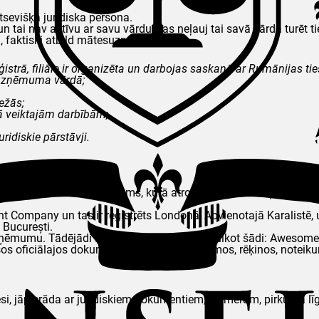
evišķa juridiska persona.
un tai nav aktīvu ar savu vārdu, kas neļauj tai savā vārdā turēt t
a, faktiski atbild mātesuzņēmums.
eģistrā, filiāle ir organizēta un darbojas saskaņā ar Rumānijas ti
esuzņēmuma vārdā;
ežās;
jā veiktajām darbībām;
ridiskie pārstāvji.
ieciešams.
) + (tās vietas nosaukums, kurā atrodas ārvalstu uzņēmuma ju
ny un tas ir reģistrēts Londonā, Apvienotajā Karalistē, un fili
București.
uzņēmumu. Tādējādi filiāles nosaukumu var tulkot šādi: Aweso
os oficiālajos dokumentos, piemēram, līgumos, rēķinos, noteik
adresi, jāpierāda ar juridiskiem dokumentiem, piemēram, pirkuma