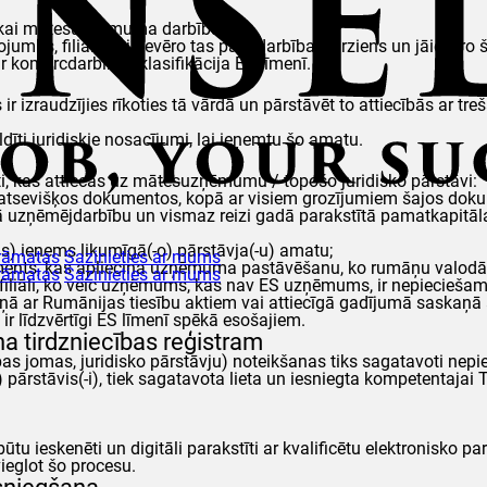
 tikai mātesuzņēmuma darbības.
us, filiālei ir jāievēro tas pats darbības virziens un jāievēro 
r komercdarbības klasifikācija ES līmenī.
ir izraudzījies rīkoties tā vārdā un pārstāvēt to attiecībās ar t
ldīti juridiskie nosacījumi, lai ieņemtu šo amatu.
ti, kas attiecas uz mātesuzņēmumu / topošo juridisko pārstāvi:
i atsevišķos dokumentos, kopā ar visiem grozījumiem šajos dokum
uzņēmējdarbību un vismaz reizi gadā parakstītā pamatkapitāla a
as) ieņems likumīgā(-o) pārstāvja(-u) amatu;
rāmatas
Sazinieties ar mums
ents, kas apliecina uzņēmuma pastāvēšanu, ko rumāņu valodā tu
rāmatas
Sazinieties ar mums
u filiāli, ko veic uzņēmums, kas nav ES uzņēmums, ir nepiecieša
kaņā ar Rumānijas tiesību aktiem vai attiecīgā gadījumā saskaņ
ir līdzvērtīgi ES līmenī spēkā esošajiem.
 tirdzniecības reģistram
as jomas, juridisko pārstāvju) noteikšanas tiks sagatavoti nep
) pārstāvis(-i), tiek sagatavota lieta un iesniegta kompetentajai T
 būtu ieskenēti un digitāli parakstīti ar kvalificētu elektronisko pa
ieglot šo procesu.