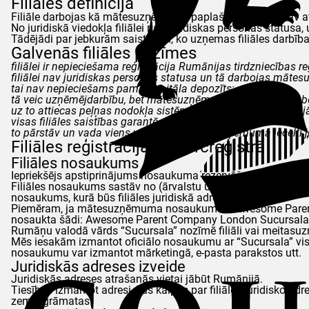
Filiāles definīcija
Filiāle darbojas kā mātesuzņēmuma paplašinājums un nav ats
No juridiskā viedokļa filiālei nav juridiskas personas statusa, 
Tādējādi par jebkurām saistībām, ko uzņemas filiāles darbīb
Galvenās filiāles pazīmes
filiālei ir nepieciešama reģistrācija Rumānijas tirdzniecības r
filiālei nav juridiskas personas statusa un tā darbojas māt
tai nav nepieciešams pamatkapitāla depozīts;
tā veic uzņēmējdarbību, bet mātesuzņēmuma noteiktajās rob
uz to attiecas peļņas nodokļa sistēma par Rumānijas teritori
visas filiāles saistības garantē mātesuzņēmums;
to pārstāv un vada viens vai vairāki mātesuzņēmuma iecelti ju
Filiāles reģistrācija komercreģistrā
Filiāles nosaukums
Iepriekšējs apstiprinājums nosaukuma rezervēšanai nav nep
Filiāles nosaukums sastāv no (ārvalstu uzņēmuma nosaukums
nosaukums, kurā būs filiāles juridiskā adrese).
Piemēram, ja mātesuzņēmuma nosaukums ir Awesome Parent Compa
nosaukta šādi: Awesome Parent Company London
Sucursala
Rumāņu valodā vārds
“Sucursala”
nozīmē filiāli vai meitas
Mēs iesakām izmantot oficiālo nosaukumu ar
“Sucursala”
vis
nosaukumu var izmantot mārketingā, e-pasta parakstos utt.
Juridiskās adreses izveide
Juridiskās adreses atrašanās vietai jābūt Rumānijā.
Tiesības izmantot adresi, kas kalpos par filiāles juridisko 
zemesgrāmatas.