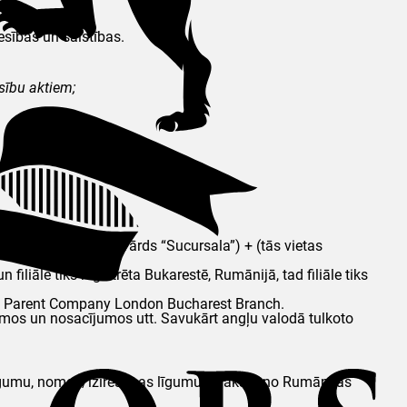
iesības un saistības.
esību aktiem;
ridiskā adrese) + (vārds
“Sucursala”
) + (tās vietas
āle tiks reģistrēta Bukarestē, Rumānijā, tad filiāle tiks
me Parent Company London Bucharest Branch.
umos un nosacījumos utt. Savukārt angļu valodā tulkoto
 līgumu, nomas/izīrēšanas līgumu, izrakstu no Rumānijas