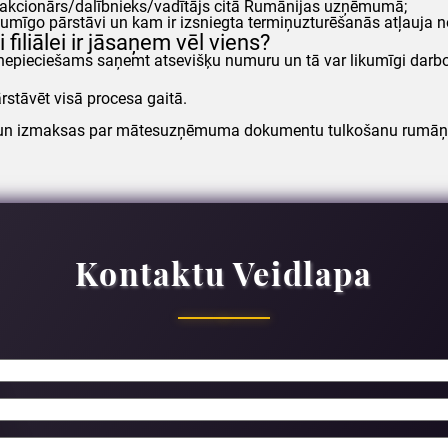
ūt akcionārs/dalībnieks/vadītājs citā Rumānijas uzņēmumā;
r likumīgo pārstāvi un kam ir izsniegta termiņuzturēšanās atļauja
liālei ir jāsaņem vēl viens?
 nepieciešams saņemt atsevišķu numuru un tā var likumīgi dar
rstāvēt visā procesa gaitā.
) un izmaksas par mātesuzņēmuma dokumentu tulkošanu rumāņu v
Kontaktu Veidlapa