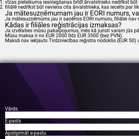
vīzas pieteikuma iesniegšanas brīdī ārvalstnieks nedrīkst b
filiālē nedrīkst būt neviena cita ārvalstnieka, kas iecelts pa
Ja mātesuzņēmumam jau ir EORI numurs, vai fi
Ja mātesuzņēmums jau ir saņēmis EORI numuru, filiālei nav
Kādas ir filiāles reģistrācijas izmaksas?
Ja izvēlaties mūsu pakalpojumus, mēs kā juristi varam jūs pā
Mūsu maksa ir no EUR 2000 līdz EUR 3500 (bez PVN).
Maksā nav iekļauts Tirdzniecības reģistra nodoklis (EUR 50
Vārds
E-pasts
Apstiprināt e-pastu