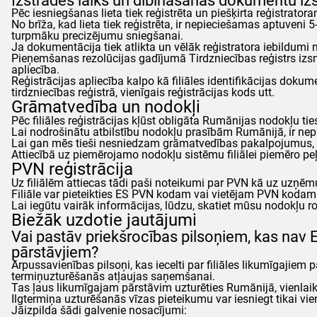
Izstrādes laiks un dibināšanas dokumentu i
Pēc iesniegšanas lieta tiek reģistrēta un piešķirta reģistratora
No brīža, kad lieta tiek reģistrēta, ir nepieciešamas aptuveni 
turpmāku precizējumu sniegšanai.
Ja dokumentācija tiek atlikta un vēlāk reģistratora iebildumi n
Pieņemšanas rezolūcijas gadījumā Tirdzniecības reģistrs izsnie
apliecība.
Reģistrācijas apliecība kalpo kā filiāles identifikācijas doku
tirdzniecības reģistrā, vienīgais reģistrācijas kods utt.
Grāmatvedība un nodokļi
Pēc filiāles reģistrācijas kļūst obligāta Rumānijas nodokļu ti
Lai nodrošinātu atbilstību nodokļu prasībām Rumānijā, ir 
Lai gan mēs tieši nesniedzam grāmatvedības pakalpojumus, 
Attiecībā uz piemērojamo nodokļu sistēmu filiālei piemēro peļ
PVN reģistrācija
Uz filiālēm attiecas tādi paši noteikumi par PVN kā uz uzņē
Filiāle var pieteikties ES PVN kodam vai vietējam PVN kodam
Lai iegūtu vairāk informācijas, lūdzu, skatiet mūsu nodokļu
Biežāk uzdotie jautājumi
Vai pastāv priekšrocības pilsoņiem, kas nav E
pārstāvjiem?
Ārpussavienības pilsoņi, kas iecelti par filiāles likumīgajiem
termiņuzturēšanās atļaujas saņemšanai.
Tas ļaus likumīgajam pārstāvim uzturēties Rumānijā, vienlaiku
Ilgtermiņa uzturēšanās vīzas pieteikumu var iesniegt tikai vie
Jāizpilda šādi galvenie nosacījumi: