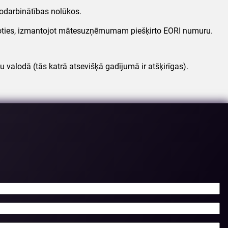
 nodarbinātības nolūkos.
boties, izmantojot mātesuzņēmumam piešķirto EORI numuru.
alodā (tās katrā atsevišķā gadījumā ir atšķirīgas).