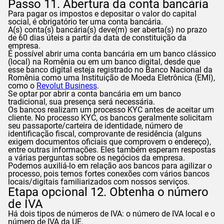
Passo 11. Abertura da conta bancária
Para pagar os impostos e depositar o valor do capital
social, é obrigatório ter uma conta bancária.
A(s) conta(s) bancária(s) deve(m) ser aberta(s) no prazo
de 60 dias úteis a partir da data de constituição da
empresa.
É possível abrir uma conta bancária em um banco clássico
(local) na Romênia ou em um banco digital, desde que
esse banco digital esteja registrado no Banco Nacional da
Romênia como uma Instituição de Moeda Eletrônica (EMI),
como o
Revolut Business
.
Se optar por abrir a conta bancária em um banco
tradicional, sua presença será necessária.
Os bancos realizam um processo KYC antes de aceitar um
cliente. No processo KYC, os bancos geralmente solicitam
seu passaporte/carteira de identidade, número de
identificação fiscal, comprovante de residência (alguns
exigem documentos oficiais que comprovem o endereço),
entre outras informações. Eles também esperam respostas
a várias perguntas sobre os negócios da empresa.
Podemos auxiliá-lo em relação aos bancos para agilizar o
processo, pois temos fortes conexões com vários bancos
locais/digitais familiarizados com nossos serviços.
Etapa opcional 12. Obtenha o número
de IVA
Há dois tipos de números de IVA: o número de IVA local e o
número de IVA da UE.