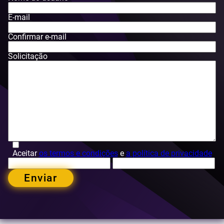
E-mail
Confirmar e-mail
Solicitação
Aceitar
os termos e condições
e
a política de privacidade
Enviar