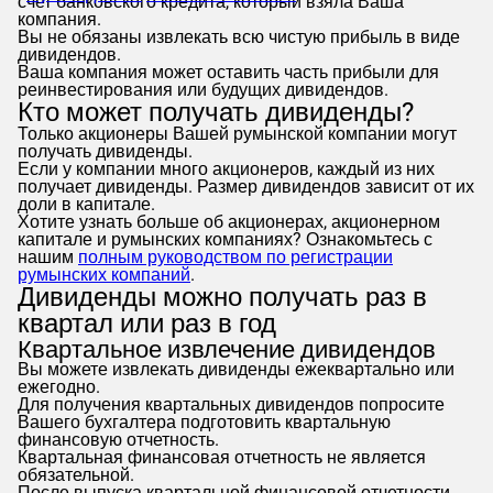
счет банковского кредита, который взяла Ваша
компания.
Вы не обязаны извлекать всю чистую прибыль в виде
дивидендов.
Ваша компания может оставить часть прибыли для
реинвестирования или будущих дивидендов.
Кто может получать дивиденды?
Только акционеры Вашей румынской компании могут
получать дивиденды.
Если у компании много акционеров, каждый из них
получает дивиденды. Размер дивидендов зависит от их
доли в капитале.
Хотите узнать больше об акционерах, акционерном
капитале и румынских компаниях? Ознакомьтесь с
нашим
полным руководством по регистрации
румынских компаний
.
Дивиденды можно получать раз в
квартал или раз в год
Квартальное извлечение дивидендов
Вы можете извлекать дивиденды ежеквартально или
ежегодно.
Для получения квартальных дивидендов попросите
Вашего бухгалтера подготовить квартальную
финансовую отчетность.
Квартальная финансовая отчетность не является
обязательной.
После выпуска квартальной финансовой отчетности