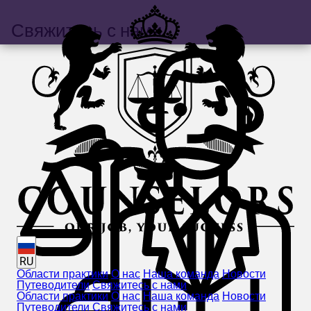
Свяжитесь с нами
RU
Области практики
О нас
Наша команда
Новости
Путеводители
Свяжитесь с нами
Области практики
О нас
Наша команда
Новости
Путеводители
Свяжитесь с нами