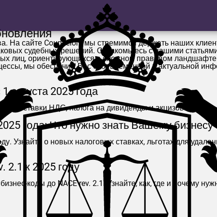
бновления
ва. На сайте
Counselors
мы стремимся держать наших клиент
аковых судебных решений. Ознакомьтесь с нашими статьям
тных лиц, ориентирующихся в сложном правовом ландшафте 
цессы, мы обеспечим Вас своевременной и актуальной ин
1 августа 2025 года
енные ставки НДС, налога на дивиденды и акцизов.
025 года: Что нужно знать Вашему бизнесу
ду. Узнайте о новых налоговых ставках, льготах для удале
 2.1 к 2025 году
изнес-коды до NACE rev. 2.1. Узнайте, как, где и почему н