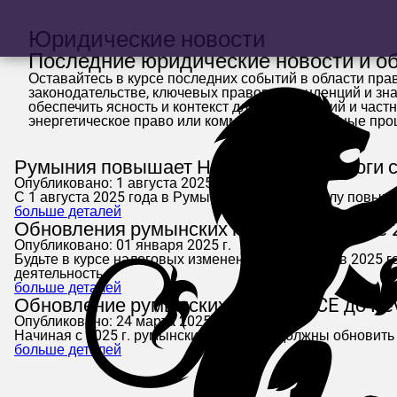
Юридические новости
Последние юридические новости и о
Оставайтесь в курсе последних событий в области пра
законодательстве, ключевых правовых тенденций и зн
обеспечить ясность и контекст для предприятий и час
энергетическое право или коммерческие судебные про
Румыния повышает НДС и другие налоги с 
Опубликовано: 1 августа 2025 года
С 1 августа 2025 года в Румынии вступают в силу повыш
больше деталей
Обновления румынских налогов в январе 2
Опубликовано: 01 января 2025 г.
Будьте в курсе налоговых изменений в Румынии в 2025 го
деятельность.
больше деталей
Обновление румынских кодов NACE до Rev.
Опубликовано: 24 марта 2025 г.
Начиная с 2025 г. румынские компании должны обновить б
больше деталей