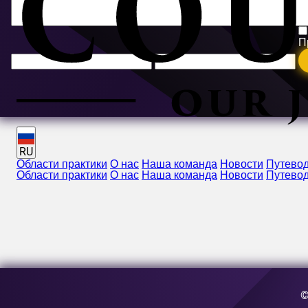
П
RU
Области практики
О нас
Наша команда
Новости
Путево
Области практики
О нас
Наша команда
Новости
Путево
E-mail:
[email protected]
Адрес:
Улица Бузести, 63-69, здание A3, 5-й этаж, сектор 
©