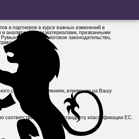
ов и партнеров в курсе важных изменений в
и и аналитическими материалами, призванными
Румынии. Будь то налоговое законодательство,
формацией.
нного сектора и обновлениях, влияющих на Вашу
ужно соответствовать новому стандарту классификации ЕС.