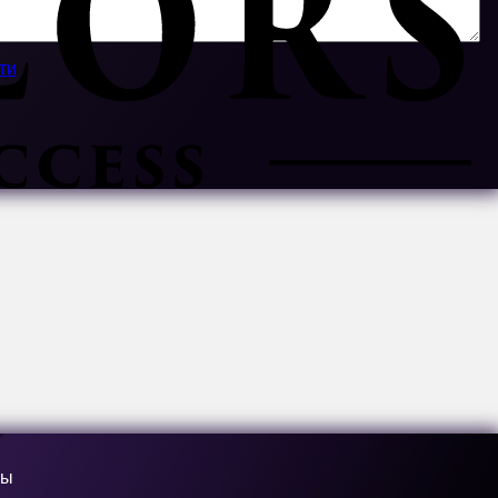
ти
ры