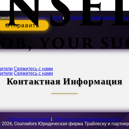
ринять
положения и условия
и
политика конфиденциальнос
Отправить
дители
Свяжитесь с нами
дители
Свяжитесь с нами
Контактная Информация
1, Бухарест, Румыния
Правила и условия
|
Политика конфиденциальности
 2026, Counselors Юридическая фирма Трайлеску и партне