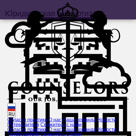
Юридическая экспертиза
RU
Области практики
О нас
Наша команда
Новости
Путеводители
Свяжитесь с нами
Области практики
О нас
Наша команда
Новости
Путеводители
Свяжитесь с нами