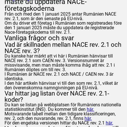
måste du uppdatera NACE-
företagskoderna
Från och med den 1 januari 2025 antar Rumänien NACE
rev. 2.1, som är den senaste på EU-nivå.
Om du driver ett företag i Rumänien som registrerades före
den 1 januari 2025 måste du uppdatera de registrerade
Nace-företagskoderna till rev. 2.1.
Vanliga frågor och svar
Vad är skillnaden mellan NACE rev. 2.1 och
NACE rev. 3?
Du kanske har märkt att vi här i Rumänien hänvisar till
NACE rev. 2.1 som CAEN rev. 3. Versionsnumret är
missvisande, men man måste komma ihåg att rev. 2.1 i
Rumänien döptes om till rev. 3.
I Rumänien är NACE rev. 2.1 och NACE / CAEN rev. 3 är
identiska.
I den här artikeln hänvisar vi till den som rev. 2.1, vilket är
den överenskomna namngivningen på EU-nivå.
Var hittar jag listan över NACE rev. 2.1-
koder?
Du kan se listan på webbplatsen för Rumäniens nationella
statistikinstitut (INS). Du kommer till den
här.
Motsvarande tabell mellan den tidigare klassificeringen,
rev. 2, och den nuvarande, rev. 2.1, finns
här.
För den engelska versionen hittar du NACE rev. 2.1
här.