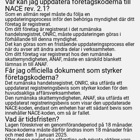
Var kan jag uppdatera företagskoderna till
NACE rev. 2.1?
Som en allmän regel måste du följa en
uppdateringsprocess inför den behöriga myndighet där ditt
företag är registrerat.
Om ditt företag är registrerat i det rumänska
handelsregistret, ONRC, måste uppdateringen göras i
förhållande till denna myndighet.
Det kan göras som en fristående uppdateringsprocess eller
när du avser att ändra andra delar i verksamheten.
Om ditt företag var registrerat hos den rumänska
skattemyndigheten,
ANAF
, måste en särskild blankett
lämnas in till
ANAF
.
Får jag officiella dokument som styrker
företagskoderna?
Det rumänska handelsregistret, ONRC, ska utfärda ett
uppdaterat registreringsbevis som styrker koden för den
huvudsakliga affärsverksamheten.
Den rumänska skattemyndigheten,
ANAF
, ska utfärda ett
uppdaterat registreringsbevis som visar den uppdaterade
NACE-koden, endast om enheten har ett sådant bevis som
innehåller NACE-koden, om så är fallet.
Vad är tidsfristen?
Lagen föreskriver en genomförandeperiod på 18 månader.
Nace-koderna måste därför ändras inom 18 månader från
och med den 1 januari 2025.
Efter denna period ska offentliga och privata aktörer vara