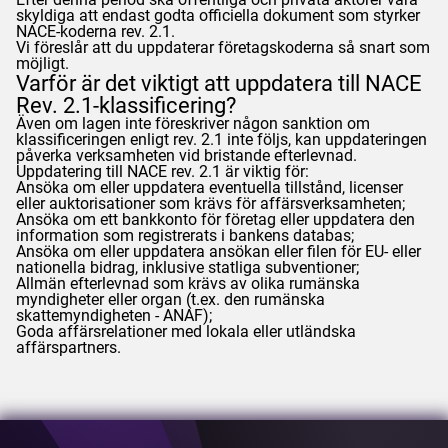
skyldiga att endast godta officiella dokument som styrker
NACE-koderna rev. 2.1.
Vi föreslår att du uppdaterar företagskoderna så snart som
möjligt.
Varför är det viktigt att uppdatera till NACE
Rev. 2.1-klassificering?
Även om lagen inte föreskriver någon sanktion om
klassificeringen enligt rev. 2.1 inte följs, kan uppdateringen
påverka verksamheten vid bristande efterlevnad.
Uppdatering till NACE rev. 2.1 är viktig för:
Ansöka om eller uppdatera eventuella tillstånd, licenser
eller auktorisationer som krävs för affärsverksamheten;
Ansöka om ett bankkonto för företag eller uppdatera den
information som registrerats i bankens databas;
Ansöka om eller uppdatera ansökan eller filen för EU- eller
nationella bidrag, inklusive statliga subventioner;
Allmän efterlevnad som krävs av olika rumänska
myndigheter eller organ (t.ex. den rumänska
skattemyndigheten -
ANAF
);
Goda affärsrelationer med lokala eller utländska
affärspartners.