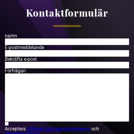
Kontaktformulär
namn
E-postmeddelande
Bekräfta e-post
Förfrågan
Acceptera
villkoren och bestämmelserna
och
sekretesspolicyn