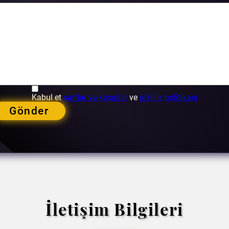
Kabul et
şartlar ve koşullar
ve
gi̇zli̇li̇k poli̇ti̇kasi
Gönder
İletişim Bilgileri