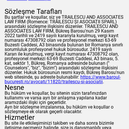
Sözleşme Tarafları
Bu şartlar ve koşullar, siz ve TRAILESCU AND ASSOCIATES
LAW FIRM (Romence: TRĂILESCU ȘI ASOCIAȚII SPARL)
arasındaki sözleşme ilişkisini düzenler. TRAILESCU AND
ASSOCIATES LAW FIRM, Bükreş Barosu'nun 29 Kasım
2022 tarihli ve 2419 sayılı kararıyla kurulmuş, vergi kayıt
numarası 47308792 olan ve profesyonel merkezi 63-69
Buzesti Caddesi, A3 binasında bulunan bir Romanya sınırlı
sorumluluk profesyonel hukuk bürosudur. 2419 sayılı
Kararı ile kurulmuş, vergi kayıt numarası 47308792 olan,
profesyonel merkezi 63-69 Buzesti Caddesi, A3 binası, 5.
kat, sektör 1, Bükreş, Romanya adresinde bulunan ("
Counselors
", "biz", "bizim") arasındaki sözleşme ilişkisini
düzenler. Hukuk bürosunun resmi kaydı, Bükreş Barosu'nun
web sitesinde, şu adreste bulunabilir:
https://www.baroul-
bucuresti.ro/avocati/11820/trailescu-si-asociatii
.
Nesne
Bu hüküm ve koşullar, bu sitenin sizin tarafınızdan
kullanımı ve varsa ayrı bir anlaşma yapılana kadar
aramızdaki ilişki için geçerlidir.
Ayrı bir sözleşme imzalanırsa, bu hüküm ve koşullar o
sözleşmeye ek olarak geçerli olacaktır.
Hizmetler
Bu site ile etkileşiminizi takiben ve daha sonra bizimle
iletişime geçmeniz halinde, size iş danışmanlığı veya