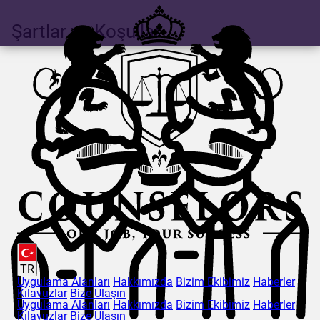
Şartlar ve Koşullar
TR
Uygulama Alanları
Hakkımızda
Bizim Ekibimiz
Haberler
Kılavuzlar
Bize Ulaşın
Uygulama Alanları
Hakkımızda
Bizim Ekibimiz
Haberler
Kılavuzlar
Bize Ulaşın