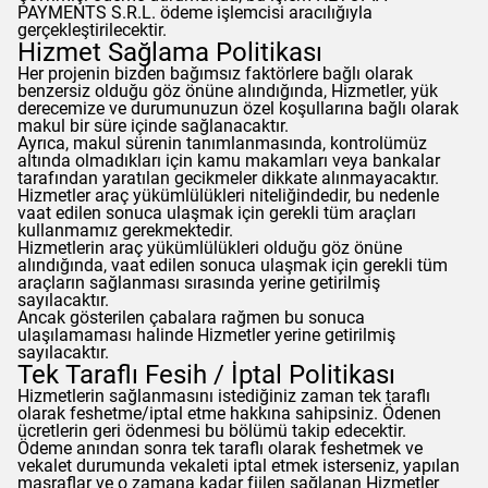
PAYMENTS S.R.L. ödeme işlemcisi aracılığıyla
gerçekleştirilecektir.
Hizmet Sağlama Politikası
Her projenin bizden bağımsız faktörlere bağlı olarak
benzersiz olduğu göz önüne alındığında, Hizmetler, yük
derecemize ve durumunuzun özel koşullarına bağlı olarak
makul bir süre içinde sağlanacaktır.
Ayrıca, makul sürenin tanımlanmasında, kontrolümüz
altında olmadıkları için kamu makamları veya bankalar
tarafından yaratılan gecikmeler dikkate alınmayacaktır.
Hizmetler araç yükümlülükleri niteliğindedir, bu nedenle
vaat edilen sonuca ulaşmak için gerekli tüm araçları
kullanmamız gerekmektedir.
Hizmetlerin araç yükümlülükleri olduğu göz önüne
alındığında, vaat edilen sonuca ulaşmak için gerekli tüm
araçların sağlanması sırasında yerine getirilmiş
sayılacaktır.
Ancak gösterilen çabalara rağmen bu sonuca
ulaşılamaması halinde Hizmetler yerine getirilmiş
sayılacaktır.
Tek Taraflı Fesih / İptal Politikası
Hizmetlerin sağlanmasını istediğiniz zaman tek taraflı
olarak feshetme/iptal etme hakkına sahipsiniz. Ödenen
ücretlerin geri ödenmesi bu bölümü takip edecektir.
Ödeme anından sonra tek taraflı olarak feshetmek ve
vekalet durumunda vekaleti iptal etmek isterseniz, yapılan
masraflar ve o zamana kadar fiilen sağlanan Hizmetler