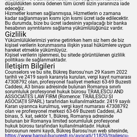
düşüldükten sonra ödenen tüm ücreti sizin yararınıza iade
edeceğiz.
Hizmetler kısmen sağlanmışsa, Hizmetlerin o zamana
kadar sağlanmayan kısmı için kısmi ücret iade edilecektir.
Bu durumda, bize bu ücret iadesinin yapılacağı bir banka
hesabının ayrıntılarını sağlama yükümlülüğünüz vardır.
Gizlilik
Yükümlülüklerimizi yerine getirirken hem siz hem de biz
kişisel verilerin korunmasına ilişkin yasal hükümlere uygun
hareket etmekle yükümlüyüz.
Kişisel verilerin işlenmesi, bu sitede görüntülenen gizlilik
politikası ile sağlanmaktadır.
İletişim Bilgileri
Counselors
ve bu site, Bükreş Barosu'nun 29 Kasım 2022
tarihli ve 2419 sayılı kararıyla kurulan, vergi kayıt numarası
47308792 olan, profesyonel faaliyet merkezi 63-69 Buzesti
Caddesi, A3 binası adresinde bulunan Romanya sınırlı
sorumluluk profesyonel hukuk bürosu TRAILESCU AND
ASSOCIATES LAW FIRM (Romence: TRĂILESCU ȘI
ASOCIAȚII SPARL) tarafından kullanılmaktadır. 2419 sayılı
Kararı uyarınca kurulmuş, vergi kayıt numarası 47308792
olan ve profesyonel merkezi 63-69 Buzesti Caddesi, A3
binası, 5. kat, sektör 1, Bükreş, Romanya adresinde
bulunan bir Romanya limited sorumluluk profesyonel
hukuk bürosu tarafından kullanılmaktadır. Hukuk
bürosunun resmi kaydı, Bükreş Barosu'nun web sitesinde,
https://www.baroul-bucuresti.ro/avocati/11820/trailescu-