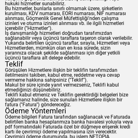
hukuki hizmetler sunabiliriz.
Bu hizmetler, bunlarla sınırlı olmamak üzere, şirketlerin
kurulması, KDV numarası, EORI numarası, NIF numarası
alınması, Göçmenlik Genel Müfettişliği'nden çalışma
izinleri ve oturma izinleri alınması vb. ile ilgili hizmetleri
içerebilir ("Hizmetler").
İş danışmanlığı hizmetleri doğrudan tarafımızdan
sağlanabilir veya üçüncü taraflara taşeron olarak verilebilir.
Yukarıda belirtilen üçüncü taraflar, sırayla, Hizmetleri veya
Hizmetlerden, mümkün olan en kısa sürede, sizin
yararınıza olacak şekilde sağlanması için diğer yetkili
üçüncü taraflara alt delege edebilir.
Teklif
Görüşülen Hizmetlere ilişkin bir teklifin tarafımızdan
iletilmesini takiben, kabul etme, reddetme veya cevap
vermeme hakkına sahipsiniz ("Teklif").
Makul bir süre içinde yanıt vermezseniz, Teklifi kabul
etmediğinizi düşünebiliriz.
Teklifi kabul etmeniz ve Teklifin gerektirdiği belgeleri bize
sağlamanız halinde, size sunulan Hizmetlere ilişkin bir
fatura ("Fatura") göndereceğiz.
Ödeme Yöntemleri
Ödeme bilgileri Fatura tarafından sağlanacak ve Faturada
belirtilen banka hesaplarımıza banka havalesi yoluyla veya
pdf formatındaki Faturada özel bir düğmeye erişerek kredi
kartı ile çevrimiçi ödeme yapılmasına izin verecektir.
Çevrimiçi ödeme durumunda, bu işlem NETOPIA