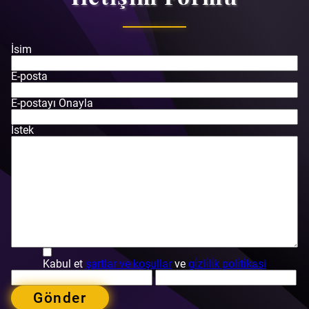
İsim
E-posta
E-postayı Onayla
İstek
Kabul et
şartlar ve koşullar
ve
gi̇zli̇li̇k poli̇ti̇kasi
Gönder