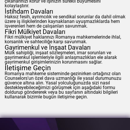
çıkarlarınızı korur ve işinizin sürekli büyümesini
kolaylaştırır.
İstihdam Davaları
Haksız fesih, ayrımcılık ve sendikal sorunlar da dahil olmak
üzere iş ilişkilerinden kaynaklanan uyuşmazlıklarda hem
işverenleri hem de çalışanları savunmak.
Fikri Mülkiyet Davaları
Fikri mülkiyet haklarınızı Romanya mahkemelerinde ihlal,
korsanlık ve sahteciliğe karşı savunmak.
Gayrimenkul ve İnşaat Davaları
Mülk sahipliği, inşaat sözleşmeleri, imar sorunları ve
gayrimenkul işlemleriyle ilgili anlaşmazlıkları ele alarak
gayrimenkul girişimlerinizin korunmasını sağlar.
İletişime Geçin
Romanya mahkeme sisteminde gezinirken ortağınız olan
Counselors
'un özel dava uzmanlığı ile yasal durumunuzu
güvence altına alın. Yasal yolculuğunuzda sizi nasıl
destekleyebileceğimizi görüşmek için aşağıdaki formu
doldurup göndererek veya bu sayfanın altındaki bilgileri
kullanarak bizimle bugün iletişime geçin.