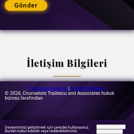
Gönder
İletişim Bilgileri
Şartlar ve koşullar
|
Gizlilik Politikası
© 2026, Counselors Trailescu and Associates hukuk
E-posta:
bürosu tarafından
[email protected]
Adres:
63-69 Buzesti Caddesi, A3 binası, 5. kat, sektör 1,
Bükreş, Romanya
Tümünü kabul et
Deneyiminizi geliştirmek için çerezler kullanıyoruz.
Bunları kabul edebilir veya reddedebilirsiniz.
Tümünü reddet