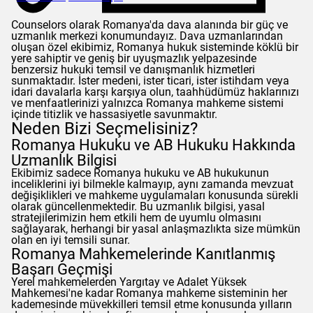
Counselors
olarak Romanya'da dava alanında bir güç ve
uzmanlık merkezi konumundayız. Dava uzmanlarından
oluşan özel ekibimiz, Romanya hukuk sisteminde köklü bir
yere sahiptir ve geniş bir uyuşmazlık yelpazesinde
benzersiz hukuki temsil ve danışmanlık hizmetleri
sunmaktadır. İster medeni, ister ticari, ister istihdam veya
idari davalarla karşı karşıya olun, taahhüdümüz haklarınızı
ve menfaatlerinizi yalnızca Romanya mahkeme sistemi
içinde titizlik ve hassasiyetle savunmaktır.
Neden Bizi Seçmelisiniz?
Romanya Hukuku ve AB Hukuku Hakkında
Uzmanlık Bilgisi
Ekibimiz sadece Romanya hukuku ve AB hukukunun
inceliklerini iyi bilmekle kalmayıp, aynı zamanda mevzuat
değişiklikleri ve mahkeme uygulamaları konusunda sürekli
olarak güncellenmektedir. Bu uzmanlık bilgisi, yasal
stratejilerimizin hem etkili hem de uyumlu olmasını
sağlayarak, herhangi bir yasal anlaşmazlıkta size mümkün
olan en iyi temsili sunar.
Romanya Mahkemelerinde Kanıtlanmış
Başarı Geçmişi
Yerel mahkemelerden Yargıtay ve Adalet Yüksek
Mahkemesi'ne kadar Romanya mahkeme sisteminin her
kademesinde müvekkilleri temsil etme konusunda yılların