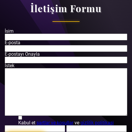
İletişim Formu
İsim
E-posta
E-postayı Onayla
İstek
Kabul et
şartlar ve koşullar
ve
gi̇zli̇li̇k poli̇ti̇kasi