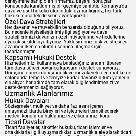
deneyimine sahip olan firmamız, başarılı sonuçlar
konusunda kanıtlanmış bir geçmişe sahiptir. Romanya'da
dava ve usul hukuku alanındaki uzmanlığımız, her türlü
hukuki mücadelede sizin avantajınızdır.
Özel Dava Stratejileri
Her davanın ve müvekkilin benzersiz olduğunu biliyoruz.
Bu nedenle kişiselleştirilmiş ilgi sağlıyor ve dava
stratejilerimizi davanızın özel ihtiyaçlarına ve hedeflerine
uyacak şekilde uyarlıyoruz. Yaklaşımımız, risk ve stresi en
aza indirirken en olumlu sonuca ulaşmak için
tasarlanmıştır.
Kapsamlı Hukuki Destek
Hizmetlerimizi kullanmaya başladığınız andan itibaren,
tüm dava süreci boyunca kapsamlı destek sunuyoruz.
Duruşma öncesi danışmanlık ve müzakerelerden mahkeme
salonunda temsil ve temyize kadar davanızın tüm yönlerini
ele alıyor, her adımda tam olarak bilgilendirilmenizi ve
desteklenmenizi sağlıyoruz.
Uzmanlık Alanlarımız
Hukuk Davaları
Sözleşmeler, mülkiyet ve daha fazlasını içeren
anlaşmazlıklarda bireyleri ve işletmeleri temsil ederek,
medeni konularda haklarınızı ve çıkarlarınızı korur.
Ticari Davalar
Ticari faaliyetler, şirketler hukuku, ticari işlemler ve
ortaklıklarla ilgili uyuşmazlıkları uzmanlıkla ele alarak ticari