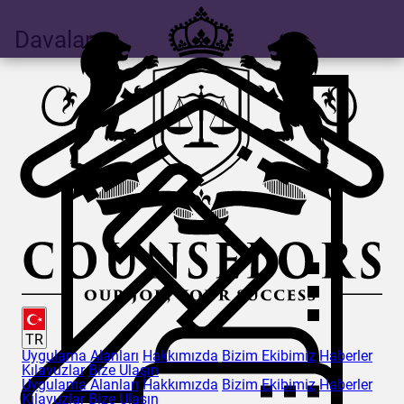
Davalar
TR
Uygulama Alanları
Hakkımızda
Bizim Ekibimiz
Haberler
Kılavuzlar
Bize Ulaşın
Uygulama Alanları
Hakkımızda
Bizim Ekibimiz
Haberler
Kılavuzlar
Bize Ulaşın