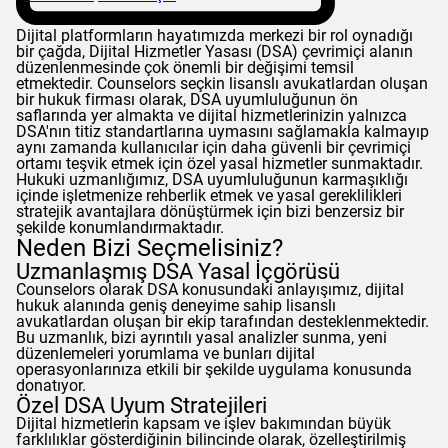
Dijital platformların hayatımızda merkezi bir rol oynadığı
bir çağda, Dijital Hizmetler Yasası (DSA) çevrimiçi alanın
düzenlenmesinde çok önemli bir değişimi temsil
etmektedir.
Counselors
seçkin lisanslı avukatlardan oluşan
bir hukuk firması olarak, DSA uyumluluğunun ön
saflarında yer almakta ve dijital hizmetlerinizin yalnızca
DSA'nın titiz standartlarına uymasını sağlamakla kalmayıp
aynı zamanda kullanıcılar için daha güvenli bir çevrimiçi
ortamı teşvik etmek için özel yasal hizmetler sunmaktadır.
Hukuki uzmanlığımız, DSA uyumluluğunun karmaşıklığı
içinde işletmenize rehberlik etmek ve yasal gereklilikleri
stratejik avantajlara dönüştürmek için bizi benzersiz bir
şekilde konumlandırmaktadır.
Neden Bizi Seçmelisiniz?
Uzmanlaşmış DSA Yasal İçgörüsü
Counselors
olarak DSA konusundaki anlayışımız, dijital
hukuk alanında geniş deneyime sahip lisanslı
avukatlardan oluşan bir ekip tarafından desteklenmektedir.
Bu uzmanlık, bizi ayrıntılı yasal analizler sunma, yeni
düzenlemeleri yorumlama ve bunları dijital
operasyonlarınıza etkili bir şekilde uygulama konusunda
donatıyor.
Özel DSA Uyum Stratejileri
Dijital hizmetlerin kapsam ve işlev bakımından büyük
farklılıklar gösterdiğinin bilincinde olarak, özelleştirilmiş