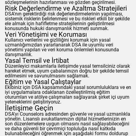
sözleşmelerinin hazırlanması ve gözden geçirilmesi.
Risk Değerlendirme ve Azaltma Stratejileri
DSA'nın gerektirdiği risk değerlendirmelerinin yapılması,
sistemik risklerin belirlenmesi ve bu riskleri etkili bir şekilde
ele almak için hafifletme stratejilerinin geliştirilmesi
konusunda hukuki danışmanlık hizmeti sunmak.
Veri Yönetişimi ve Koruması
Kullanıcı verilerini ve gizliliğini korumak için yasal
uzmanlığımızdan yararlanarak DSA ile uyumlu veri
yönetimi yapıları ve veri koruma önlemleri konusunda
danışmanlık.
Yasal Temsil ve İrtibat
Düzenleyici makamlarla iletişimde yasal temsilciniz olarak
hareket etmek, uyum çabalarınızın doğru bir şekilde temsil
edilmesini ve savunulmasını sağlamak.
Eğitim ve Yasal Çalıştaylar
Ekibiniz için DSA kapsamındaki yasal sorumluluklara ve en
iyi uygulamalara odaklanan özelleştirilmiş eğitim
oturumları ve atölye çalışmaları sağlayarak şirket içi uyum
yeteneklerini geliştiriyoruz.
İletişime Geçin
DSA'yı
Counselors
adresinden güvenle ve yasal uzmanlıkla
yönetin. Lisanslı avukatlarımızın dijital hizmetlerinizin en
son düzenlemelere uygun olmasını nasıl sağlayabileceğini
ve daha güvenli bir çevrimiçi topluluğa nasıl katkıda
bulunabileceğini öğrenmek için aşağıdaki formu doldurup