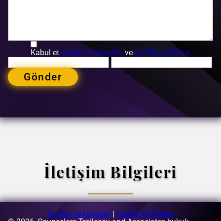
Kabul et
şartlar ve koşullar
ve
gi̇zli̇li̇k poli̇ti̇kasi
Gönder
İletişim Bilgileri
Şartlar ve koşullar
|
Gizlilik Politikası