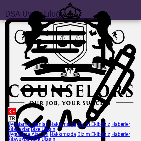
DSA Uyumluluğu
TR
Uygulama Alanları
Hakkımızda
Bizim Ekibimiz
Haberler
Kılavuzlar
Bize Ulaşın
Uygulama Alanları
Hakkımızda
Bizim Ekibimiz
Haberler
Kılavuzlar
Bize Ulaşın