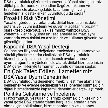
DSA uyumluluk çözümleri sunuyoruz. Yasal stratejilerimiz,
dijital platformunuzun kendine özgü zorluklarını ve
fırsatlarını ele alacak şekilde tasarlanmıştır ve iş
hedeflerinizi desteklerken uyumluluğu da sağlar.
Proaktif Risk Yönetimi
Yasal öngörüden yararlanarak, dijital hizmetlerinizdeki
potansiyel uyum risklerini ve güvenlik açıklarını proaktif
olarak tespit ediyoruz. Yaklaşımımız yalnızca DSA
yönetmeliklerine uyulmasını sağlamakla kalmaz, aynı
zamanda ceza riskini en aza indirir ve kullanıcı güvenini ve
güvenliğini artırır.
Kapsamlı DSA Yasal Desteği
Counselors
İlk yasal değerlendirmelerden uygulamaya ve
sürekli yönetime kadar eksiksiz bir DSA uyumluluk
hizmetleri yelpazesi sunar. Lisanslı avukatlarımız
uyumluluğun tüm yönlerini ele alarak dijital hizmetlerinizin
DSA gereklilikleriyle tamamen uyumlu olmasını sağlar.
En Çok Talep Edilen Hizmetlerimiz
DSA Yasal Uyum Denetimleri
DSA uyumluluğunu değerlendirmek, iyileştirme alanlarını
belirlemek ve eyleme geçirilebilir yasal öneriler sunmak için
dijital hizmetlerinizde kapsamlı denetimler gerçekleştirmek.
Politika Geliştirme ve İnceleme
Platformunuzu ve kullanıcılarınızı korumak için keskin bir
yasal gözle DSA standartlarını karşıladıklarından emin
olmak için politikaların, hizmet şartlarının ve kullanıcı