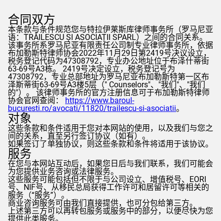
合同双方
本条款与条件规范您与特拉伊莱斯库律师事务所（罗马尼亚
语：TRĂILESCU ȘI ASOCIAȚII SPARL）之间的合同关系。
该事务所系罗马尼亚有限责任公司制专业律师事务所，依据
布加勒斯特律师协会2022年11月29日第2419号决议设立，
税务登记代码为47308792，专业办公地址位于布泽什蒂街
63-69号A3栋。 2419号决定设立，税务登记号为
47308792，专业总部地址为罗马尼亚布加勒斯特第一区布
泽斯蒂街63-69号A3楼5层（"
Counselors
"、"我们"、"我们
的"）。 该律师事务所的官方注册信息可于布加勒斯特律师
协会官网查阅：
https://www.baroul-
bucuresti.ro/avocati/11820/trailescu-si-asociatii
。
对象
这些条款和条件适用于您对本网站的使用，以及我们与您之
间的关系，直至另行签订协议（如有）。
如果签订了单独协议，则这些条款和条件将适用于该协议。
服务
在您与本网站互动后，如果您日后与我们联系，我们可能会
为您提供业务咨询或法律服务。
这些服务可能包括但不限于与公司设立、增值税号、EORI
号、NIF号、从移民总局获得工作许可和居留许可等相关的
服务（“服务”）。
商业咨询服务可由我们直接提供，也可分包给第三方。
上述第三方可以再转包服务或服务中的部分，以便尽快为您
提供此类服务。