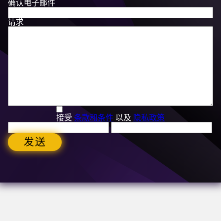
确认电子邮件
请求
接受
条款和条件
以及
隐私政策
发送