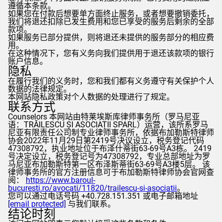
遵循本条款。
如果您在付款后想要单方面终止服务，或者想要撤销委托，
我们将退还扣除已发生费用和您已享受的服务后剩余的全部
款项。
如果服务已部分提供，则将退还未提供的服务部分的相应费
用。
在这种情况下，您有义务向我们提供用于退还该款项的银行
账户信息。
隐私
在履行我们的义务时，您和我们都有义务遵守有关保护个人
数据的法律规定。
本网站隐私政策对个人数据的处理进行了规定。
联系方式
Counselors
本网站由特莱埃斯库律师事务所（罗马尼亚
语：TRĂILESCU ȘI ASOCIAȚII SPARL）运营，该所系罗马
尼亚有限责任公司制专业律师事务所，依据布加勒斯特律师
协会2022年11月29日第2419号决议设立，税务登记代码
47308792，执业地址位于布泽什蒂街63-69号A3栋。 2419
号决定设立，税务登记号为47308792，专业总部地址为罗
马尼亚布加勒斯特第一区布泽斯蒂街63-69号A3楼5层。 该
律师事务所的官方注册信息可于布加勒斯特律师协会官网查
阅：
https://www.baroul-
bucuresti.ro/avocati/11820/trailescu-si-asociatii
。
您可以通过电话号码 +40.728.151.351 或电子邮箱地址
[email protected]
与我们联系。
结论时刻