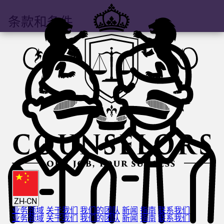
条款和条件
ZH-CN
业务领域
关于我们
我们的团队
新闻
指南
联系我们
业务领域
关于我们
我们的团队
新闻
指南
联系我们