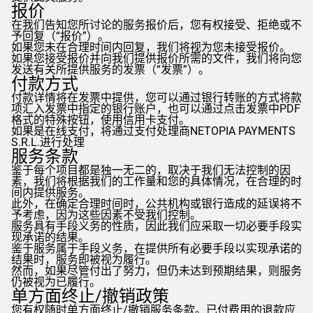
报价
在我们告知您所讨论的服务报价后，您有权接受、拒绝或不
予回复（“报价”）。
如果您未在合理时间内回复，我们将视为您未接受报价。
如果您接受报价并向我们提供报价所需的文件，我们将向您
发送有关所提供服务的发票（“发票”）。
付款方式
付款详情将在发票中提供，您可以通过银行转账的方式将款
项汇入发票中指定的银行账户，也可以通过点击发票中PDF
格式的特殊按钮，使用信用卡支付。
如果是在线支付，将通过支付处理商NETOPIA PAYMENTS
S.R.L.进行处理
服务条款
鉴于每个项目都是独一无二的，取决于我们无法控制的因
素，我们将根据我们的工作量和您的具体情况，在合理的时
间内提供服务。
此外，在确定合理时间时，公共机构或银行造成的延误将不
予考虑，因为这些因素不受我们控制。
服务具有手段义务的性质，因此我们应采取一切必要手段实
现承诺的结果。
鉴于服务属于手段义务，在提供所有必要手段以实现承诺的
结果时，服务即被视为履行。
然而，如果尽管付出了努力，但仍未达到预期结果，则服务
仍被视为已履行。
单方面终止/撤销政策
您有权随时单方面终止/撤销服务条款。已付费用的退款应