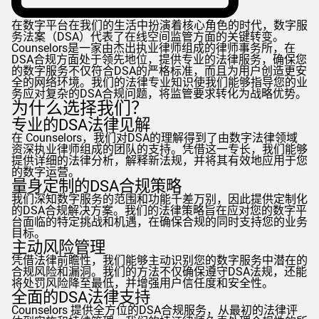
在数字平台在我们的生活中扮演着核心角色的时代，数字服
务法案（DSA）代表了在线空间监管方面的关键转变。
Counselors
是一家由杰出执业律师组成的律师事务所，在
DSA合规方面处于领先地位，提供专业的法律服务，确保您
的数字服务不仅符合DSA的严格标准，而且为用户创造更安
全的网络环境。我们的法律专业知识使我们能够指导您的业
务应对复杂的DSA合规问题，将监管要求转化为战略优势。
为什么选择我们？
专业的DSA法律见解
在
Counselors
，我们对DSA的理解得到了由数字法律领域
资深执业律师组成的团队的支持。凭借这一专长，我们能够
提供详细的法律分析，解释新法规，并将其有效地应用于您
的数字运营。
量身定制的DSA合规策略
我们深知数字服务的范围和功能千差万别，因此提供定制化
的DSA合规解决方案。我们的法律策略旨在应对您的数字平
台面临的特定挑战和机遇，在确保合规的同时支持您的业务
目标。
主动风险管理
凭借法律前瞻性，我们能够主动识别您的数字服务中潜在的
合规风险和漏洞。我们的方法不仅确保遵守DSA法规，还能
将处罚风险降至最低，并增强用户信任度和安全性。
全面的DSA法律支持
Counselors
提供全方位的DSA合规服务，从最初的法律评