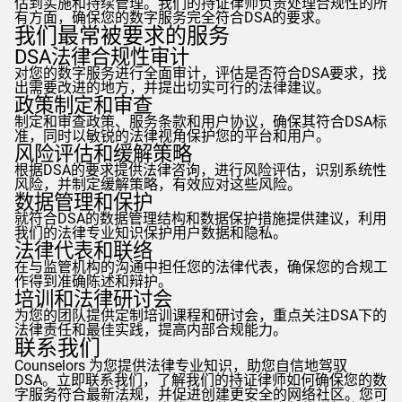
估到实施和持续管理。我们的持证律师负责处理合规性的所
有方面，确保您的数字服务完全符合DSA的要求。
我们最常被要求的服务
DSA法律合规性审计
对您的数字服务进行全面审计，评估是否符合DSA要求，找
出需要改进的地方，并提出切实可行的法律建议。
政策制定和审查
制定和审查政策、服务条款和用户协议，确保其符合DSA标
准，同时以敏锐的法律视角保护您的平台和用户。
风险评估和缓解策略
根据DSA的要求提供法律咨询，进行风险评估，识别系统性
风险，并制定缓解策略，有效应对这些风险。
数据管理和保护
就符合DSA的数据管理结构和数据保护措施提供建议，利用
我们的法律专业知识保护用户数据和隐私。
法律代表和联络
在与监管机构的沟通中担任您的法律代表，确保您的合规工
作得到准确陈述和辩护。
培训和法律研讨会
为您的团队提供定制培训课程和研讨会，重点关注DSA下的
法律责任和最佳实践，提高内部合规能力。
联系我们
Counselors
为您提供法律专业知识，助您自信地驾驭
DSA。立即联系我们，了解我们的持证律师如何确保您的数
字服务符合最新法规，并促进创建更安全的网络社区。您可