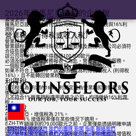
2026年羅馬尼亞徵收的企業稅
最後更新:
2026年2月23日
.
羅馬尼亞設有兩種替代性公司稅制：1%營業額稅與16%利
潤稅。
營業稅（所得稅或收入稅）
營業稅率為1%
。
營業額稅被標示為特殊稅項。想要觸及此稅項的公司必須符
合這些要求：
該公司年度營業額不得超過100,000歐元。
必須及時提交年度財務報表。為此，需要會計師的服務。
一個股東（自然人）只能擁有一家有營業稅的公司。
如果不符合上述條件，該公司將成為利得稅納稅人 (利得稅
16%)，且不能轉回營業稅。
利得稅
公司稅率為
利潤的16
%，利潤定義為營業額扣除營業支出
後的淨額。
凡不符合1%營業額稅適用資格之公司，均須繳納16%利潤
稅。
增值稅
在羅馬尼亞，增值稅為 21%。
較低的 11% 增值稅率僅在某些情況下適用。
ZH-TW
在年營業額達到約79,000歐元之前，企業僅能透過明確申請
業務領域
關於我們
我們的團隊
新聞
指南
聯絡我們
成為增值稅納稅人。
業務領域
關於我們
我們的團隊
新聞
指南
聯絡我們
當企業年度營業額超過約79,000歐元後，將自動成為增值稅