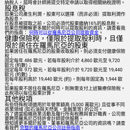
納稅人，屆時會計師將提交特定申請以取得相關納稅證明。
股息稅
如果公司產生利潤，股東可以選擇（而非必須）提取利潤作
為股息。
在股息被提取之前，公司必須代股東繳納16%的股息稅。
如果您想瞭解更多關於何時可以提取股利的資訊，請查看我
們的指南：
何時可以從羅馬尼亞公司提取資金
。
健康保險稅，僅限於提取股利時，且僅
限於居住在羅馬尼亞的股東
如果居住在羅馬尼亞的股東收取股利，則必須支付健康保險
稅：
固定每年 486 歐元，若每年股利介於 4,860 歐元至 9,720
歐元 (約數)；
固定每年 972 歐元，若每年股利介於 9,720 歐元至 19,440
歐元 (約數)；
若每年股利高於 19,440 歐元 (約)，則每年固定為 1,944 歐
元。
如果股東不居住在羅馬尼亞，則無需支付上述醫療保險稅。
此稅項以每位股東計算。
其他稅項
有些特殊稅項適用於年營業額高 (5,000 萬歐元) 且從事不同
商業領域 (如石油與天然氣、金融業等) 的公司。
為了適當組織商業活動及履行所有稅務與會計職責，公司需
要聘用羅馬尼亞特許會計師提供服務。
想知道更多關於股東、董事和羅馬尼亞公司的資訊嗎？請查
看我們
完整的羅馬尼亞公司註冊指南
。