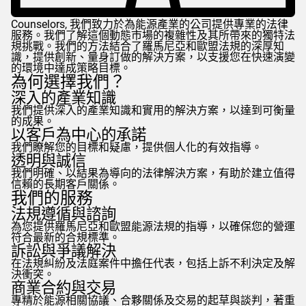
Counselors
, 我們致力於為能源產業的公司提供專業的法律
服務。我們了解這個動態市場的複雜性及其所帶來的獨特法
規挑戰。我們的方法結合了羅馬尼亞和歐盟法規的深厚知
識，提供創新、量身訂做的解決方案，以支援您在快速演變
的環境中達成策略目標。
為何選擇我們？
深入的產業知識
我們提供深入的產業知識和實用的解決方案，以達到可衡量
的成果。
以客戶為中心的承諾
我們瞭解您的目標和疑慮，提供個人化的有效指導。
透明與誠信
我們明確、以結果為導向的法律解決方案，有助於建立值得
信賴的長期客戶關係。
我們的服務
法規遵循與諮詢
為您提供羅馬尼亞和歐盟能源法規的指導，以確保您的營運
符合最新的合規標準。
訴訟與爭議解決
在法規糾紛及法庭案件中擔任代表，包括上訴不利決定及解
決衝突。
商業合約與交易
專精於能源相關協議、合夥關係及交易的起草與談判，著重