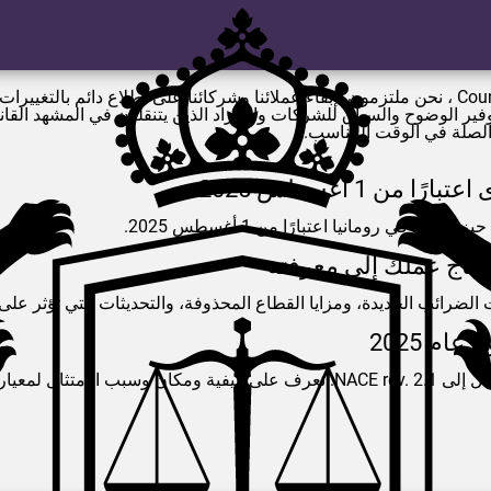
Cou
، نحن ملتزمون بإبقاء عملائنا وشركائنا على اطلاع دائم بالتغييرات 
ير الوضوح والسياق للشركات والأفراد الذين يتنقلون في المشهد القانون
 الصلة في الوقت المناسب.
ن 1 أغسطس 2025
 في رومانيا اعتبارًا من 1 أغسطس 2025.