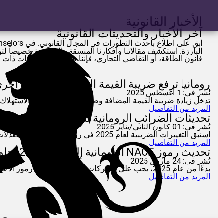
الأخبار القانونية
آخر الأخبار والتحديثات القانونية
ابق على اطلاع بأحدث التطورات في المجال القانوني. في
nselors
البارزة. استكشف مقالاتنا وأفكارنا المنسقة والمصممة خصيصاً لتوف
قانون الطاقة، أو التقاضي التجاري، فإننا نوفر لك المعلومات ذات
رومانيا ترفع ضريبة القيمة المضافة وضرائب أخرى اعتبارًا م
نُشر في: 1 أغسطس 2025
تدخل زيادة ضريبة القيمة المضافة وضريبة الأرباح وضريبة الاستهلاك حيز التنفيذ
المزيد من التفاصيل
تحديثات الضرائب الرومانية لشهر يناير 2025: ما يحتاج عملك إلى معرفته
نُشر في: 01 كانون الثاني/يناير 2025
استبق التغييرات الضريبية لعام 2025 في رومانيا. تعرف على معدلات الضرائب الجديدة، ومزايا القطاع المحذوفة، والتحديثات التي تؤثر على عملياتك التجارية
المزيد من التفاصيل
تحديث رموز NACE الرومانية إلى التنقيح 2.1 بحلول عام 2025
نُشر في: 24 مارس 2025
بدءًا من عام 2025، يجب على الشركات الرومانية تحديث رموز الأعمال إلى NACE rev. 2.1. تعرف على كيفية ومكان وسبب الامتثال لمعيار التصنيف الجديد للاتحاد الأوروبي.
المزيد من التفاصيل