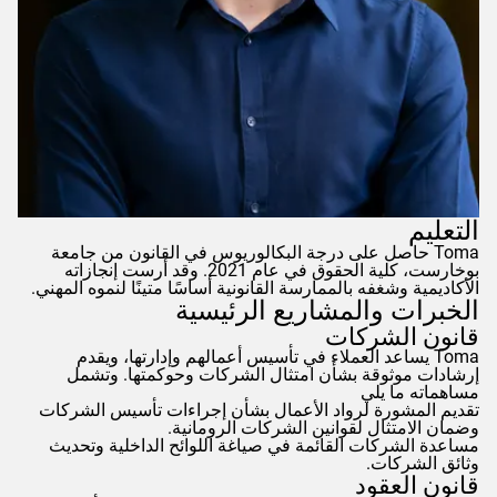
التعليم
Toma
حاصل على درجة البكالوريوس في القانون من جامعة
بوخارست، كلية الحقوق في عام 2021. وقد أرست إنجازاته
الأكاديمية وشغفه بالممارسة القانونية أساسًا متينًا لنموه المهني.
الخبرات والمشاريع الرئيسية
قانون الشركات
Toma
يساعد العملاء في تأسيس أعمالهم وإدارتها، ويقدم
إرشادات موثوقة بشأن امتثال الشركات وحوكمتها. وتشمل
مساهماته ما يلي
تقديم المشورة لرواد الأعمال بشأن إجراءات تأسيس الشركات
وضمان الامتثال لقوانين الشركات الرومانية.
مساعدة الشركات القائمة في صياغة اللوائح الداخلية وتحديث
وثائق الشركات.
قانون العقود