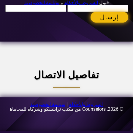
قبول
الشروط والأحكام
و
سياسة الخصوصية
إرسال
تفاصيل الاتصال
الشروط والأحكام
|
سياسة الخصوصية
© 2026, Counselors من مكتب ترايلسكو وشركاه للمحاماة
البريد الإلكتروني:
[email protected]
العنوان:
63-69 شارع Buzesti، المبنى A3، الطابق الخامس،
القطاع 1، بوخارست، رومانيا