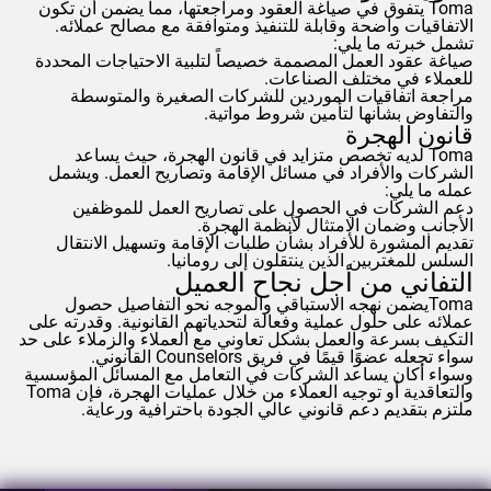
Toma
يتفوق في صياغة العقود ومراجعتها، مما يضمن أن تكون
الاتفاقيات واضحة وقابلة للتنفيذ ومتوافقة مع مصالح عملائه.
تشمل خبرته ما يلي:
صياغة عقود العمل المصممة خصيصاً لتلبية الاحتياجات المحددة
للعملاء في مختلف الصناعات.
مراجعة اتفاقيات الموردين للشركات الصغيرة والمتوسطة
والتفاوض بشأنها لتأمين شروط مواتية.
قانون الهجرة
Toma
لديه تخصص متزايد في قانون الهجرة، حيث يساعد
الشركات والأفراد في مسائل الإقامة وتصاريح العمل. ويشمل
عمله ما يلي:
دعم الشركات في الحصول على تصاريح العمل للموظفين
الأجانب وضمان الامتثال لأنظمة الهجرة.
تقديم المشورة للأفراد بشأن طلبات الإقامة وتسهيل الانتقال
السلس للمغتربين الذين ينتقلون إلى رومانيا.
التفاني من أجل نجاح العميل
Toma
يضمن نهجه الاستباقي والموجه نحو التفاصيل حصول
عملائه على حلول عملية وفعالة لتحدياتهم القانونية. وقدرته على
التكيف بسرعة والعمل بشكل تعاوني مع العملاء والزملاء على حد
سواء تجعله عضوًا قيمًا في فريق
Counselors
القانوني.
وسواء أكان يساعد الشركات في التعامل مع المسائل المؤسسية
والتعاقدية أو توجيه العملاء من خلال عمليات الهجرة، فإن
Toma
ملتزم بتقديم دعم قانوني عالي الجودة باحترافية ورعاية.