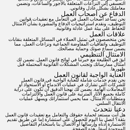
التعسفي إلى النزاعات المتعلقة بالأجور والساعات، ونضمن
معاملتك بشكل عادل وقانوني.
الدفاع عن أصحاب العمل
نحن نساعد أصحاب العمل في التعامل مع تعقيدات قوانين
التوظيف، ونقدم استراتيجيات الدفاع والمشورة بشأن الامتثال
للحفاظ على بيئة عمل عادلة وقانونية.
علاقات العمل
نحن متخصصون في تمثيل العملاء في المسائل المتعلقة بنقابات
التوظيف واتفاقيات المفاوضة الجماعية ونزاعات العمل، مما
يضمن سماع صوتك وحماية مصالحك.
الامتثال التنظيمي
ابقَ في الطليعة مع خبرتنا في لوائح قانون العمل. نضمن لك
امتثال ممارساتك وتجنب المشكلات القانونية المحتملة قبل
ظهورها.
العناية الواجبة لقانون العمل
نحن نقدم خدمات شاملة للعناية الواجبة في قانون العمل
للشركات التي تشارك في عمليات الاندماج أو الاستحواذ أو
المعاملات الهامة. يضمن لك نهجنا الدقيق أن تكون على دراية
كاملة بجميع الآثار المترتبة على قانون العمل والالتزامات
ومتطلبات الامتثال، مما يحمي استثماراتك ويسهل عمليات
الانتقال السلس.
دعنا نتحدث
هل أنت مستعد لحماية حقوقك والتعامل مع تعقيدات قانون العمل
بثقة؟ اتصل بنا اليوم للحصول على استشارة إما عن طريق تقديم
الاستمارة أدناه وإرسالها أو الاتصال بنا باستخدام التفاصيل
الموجودة أسفل هذه الصفحة.