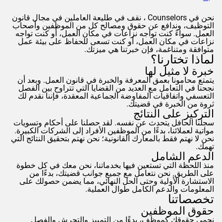
نحن في
Counselors
، نقف في طليعة العاملين في مجال قانون
التوظيف، وندافع عن حقوق ومصالح كل من الموظفين وأصحاب
العمل. سواءً كنت تواجه نزاعات في مكان العمل، أو كنت تواجه
نزاعات في مكان العمل، أو كنت تسعى للحفاظ على بيئة عمل
متوافقة ومتناغمة، فإن خبرتنا هي ميزتك.
لماذا تختارنا؟
خبرة لا مثيل لها
يتمتع محامونا بعمق المعرفة والخبرة في قانون العمل. وبعد أن
نجحنا في التعامل مع العديد من القضايا التي تتراوح بين الفصل
التعسفي واتفاقيات المفاوضة الجماعية المعقدة، فإننا نقدم لك
ثروة من الخبرة في قضيتك.
التركيز على النتائج
سجلنا الحافل يتحدث عن نفسه. لقد حصلنا على أحكام وتسويات
مواتية لعملائنا، بدءًا من الموظفين الأفراد إلى الشركات الكبيرة.
نحن لا نهتم فقط بالمعارك القانونية؛ نحن نهتم بتحقيق النتائج التي
تهمك.
الدعم الشامل
منذ اللحظة التي تستعين فيها بخدماتنا، نحن معك في كل خطوة
على الطريق. نحن نتعامل مع جميع جوانب قضيتك، بدءًا من
الاستشارة الأولية وحتى الحل النهائي، مما يضمن حصولك على
المعلومات والدعم الكامل طوال العملية.
تخصصاتنا
حقوق الموظفين
نحمي حقوقك كموظف، بدءًا من التمييز والتحرش والفصل