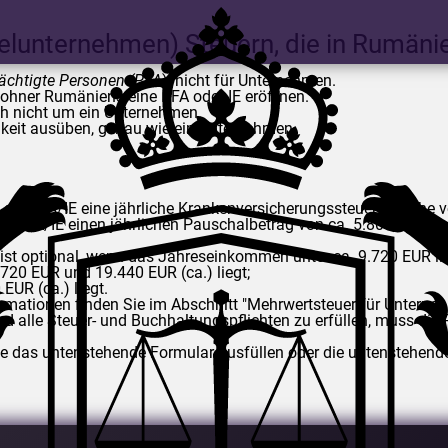
nzelunternehmen) Steuern, die in Rumä
ächtigte Personen (PFA
), nicht für Unternehmen.
ohner Rumäniens eine PFA oder IE eröffnen.
ich nicht um ein Unternehmen.
igkeit ausüben, genau wie ein Unternehmen.
 die PFA/IE eine jährliche Krankenversicherungssteuer in Höhe
e PFA/IE einen jährlichen Pauschalbetrag von ca. 5.800 EUR.
ist optional, wenn das Jahreseinkommen unter ca. 9.720 EUR lie
20 EUR und 19.440 EUR (ca.) liegt;
UR (ca.) liegt.
rmationen finden Sie im Abschnitt "Mehrwertsteuer für Unternehm
 alle Steuer- und Buchhaltungspflichten zu erfüllen, muss die 
 Sie das untenstehende Formular ausfüllen oder die untenstehen