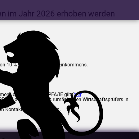
nien im Jahr 2026 erhoben werden
 von 10 % des tatsächlichen Einkommens.
gt;
en", der auch für die PFA/IE gilt:
hier
.
PFA/IE die Dienste eines rumänischen Wirtschaftsprüfers in
den Kontaktdaten verwenden.