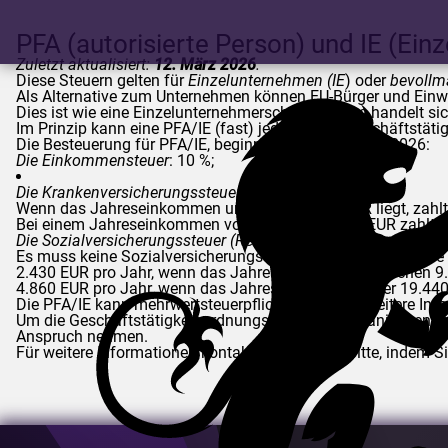
PFA (autorisierte Person) und IE (Ei
Zuletzt aktualisiert:
12. März 2026
.
Diese Steuern gelten für
Einzelunternehmen (IE
) oder
bevollm
Als Alternative zum Unternehmen können EU-Bürger und Einw
Dies ist wie eine Einzelunternehmerschaft, aber es handelt s
Im Prinzip kann eine PFA/IE (fast) jede Art von Geschäftstät
Die Besteuerung für PFA/IE, beginnend mit dem Jahr 2026:
Die Einkommensteuer
: 10 %;
Die Krankenversicherungssteuer
:
Wenn das Jahreseinkommen unter ca. 58.000 EUR liegt, zahlt
Bei einem Jahreseinkommen von über ca. 58.000 EUR zahlt di
Die Sozialversicherungssteuer (Rentensteuer
):
Es muss keine Sozialversicherungssteuer gezahlt werden, sie 
2.430 EUR pro Jahr, wenn das Jahreseinkommen zwischen 9.7
4.860 EUR pro Jahr, wenn das Jahreseinkommen über 19.440 E
Die PFA/IE kann mehrwertsteuerpflichtig werden. Weitere Info
Um die Geschäftstätigkeit ordnungsgemäß zu organisieren und
Anspruch nehmen.
Für weitere Informationen kontaktieren Sie uns bitte, indem