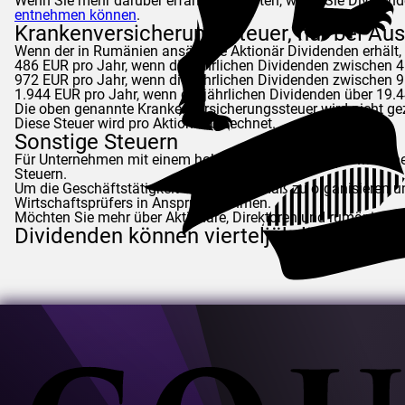
Wenn Sie mehr darüber erfahren möchten, wann Sie Dividende
entnehmen können
.
Krankenversicherungssteuer, nur bei Aus
Wenn der in Rumänien ansässige Aktionär Dividenden erhält,
486 EUR pro Jahr, wenn die jährlichen Dividenden zwischen 4
972 EUR pro Jahr, wenn die jährlichen Dividenden zwischen 9
1.944 EUR pro Jahr, wenn die jährlichen Dividenden über 19.4
Die oben genannte Krankenversicherungssteuer wird nicht gez
Diese Steuer wird pro Aktionär berechnet.
Sonstige Steuern
Für Unternehmen mit einem hohen Jahresumsatz (50 Millionen E
Steuern.
Um die Geschäftstätigkeit ordnungsgemäß zu organisieren un
Wirtschaftsprüfers in Anspruch nehmen.
Möchten Sie mehr über Aktionäre, Direktoren und rumänisch
Dividenden können vierteljährlich oder j