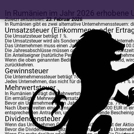
In Rumänien im Jahr 2026 erhobene
Zuletzt aktualisiert:
23. Februar 2026
.
In Rumänien gibt es zwei alternative Unternehmenssteuern: 
Umsatzsteuer (Einkommens- oder Ertrag
Die Umsatzsteuer beträgt
1 %
.
Die Umsatzsteuer wird als Sondersteuer bezeichnet. Unterne
Das Unternehmen muss einen Jahresumsatz von bis zu 100.
Die Jahresabschlüsse müssen ordnungsgemäß und rechtzeitig e
Ein Anteilseigner (natürliche Person) kann nur ein Unternehme
Wenn die oben genannten Bedingungen nicht erfüllt sind, wi
zurückkehren.
Gewinnsteuer
Die Unternehmenssteuer beträgt
16 % des Gewinns
, wobei de
Jedes Unternehmen, das nicht für die Umsatzsteuer von 1 % i
Mehrwertsteuer
In Rumänien beträgt die Mehrwertsteuer 21 %.
Ein ermäßigter Mehrwertsteuersatz von 11 % gilt nur in besti
Bevor ein Unternehmen einen Jahresumsatz von ca. 79.000 EUR
Nach Überschreiten eines Umsatzes von ca. 79.000 EUR in ei
entsprechenden Antrag ein, um die entsprechende Bescheinig
Dividendensteuer
Wenn das Unternehmen Gewinne erwirtschaftet, hat der Aktion
Bevor die Dividenden ausgezahlt werden, muss das Unterneh