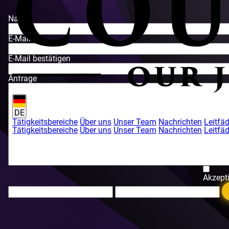
Name
E-Mail
E-Mail bestätigen
Anfrage
DE
Tätigkeitsbereiche
Über uns
Unser Team
Nachrichten
Leitfä
Tätigkeitsbereiche
Über uns
Unser Team
Nachrichten
Leitfä
Akzept