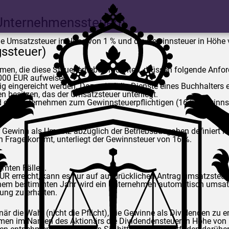
 Unternehmenssteuern
die Umsatzsteuer in Höhe von 1 % und die Gewinnsteuer in Höhe 
ssteuer)
hmen, die diese Steuer erheben möchten, müssen folgende Anfor
000 EUR aufweisen.
ingereicht werden. Dazu sind die Dienste eines Buchhalters er
n besitzen, das der Umsatzsteuer unterliegt.
rd das Unternehmen zum Gewinnsteuerpflichtigen (16 % Gewinnst
r Gewinn als Umsatz abzüglich der Betriebsausgaben definiert is
n Frage kommt, unterliegt der Gewinnsteuer von 16 %.
mmten Fällen.
 erreicht, kann es nur auf ausdrücklichen Antrag umsatzsteuer
nem bestimmten Jahr wird ein Unternehmen automatisch umsatzst
ung zu erhalten.
är die Wahl (nicht die Pflicht), die Gewinne als Dividenden zu 
men im Namen des Aktionärs die Dividendensteuer in Höhe von 1