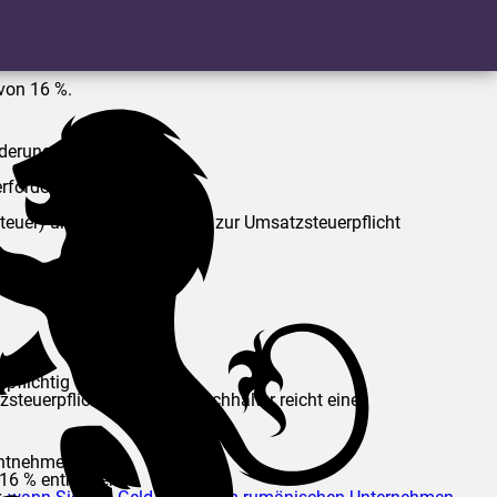
von 16 %.
derungen erfüllen:
forderlich.
euer) und kann nicht mehr zur Umsatzsteuerpflicht
t.
pflichtig werden.
euerpflichtig, und der Buchhalter reicht einen
entnehmen.
6 % entrichten.