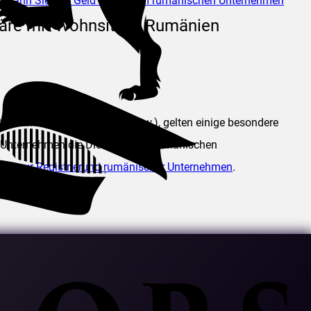
,
wann Sie das Geld aus einem rumänischen Unternehmen
näre mit Wohnsitz in Rumänien
 Öl und Gas, Finanzsektor usw.), gelten einige besondere
s Unternehmen die Dienste eines rumänischen
aden zur Registrierung rumänischer Unternehmen
.