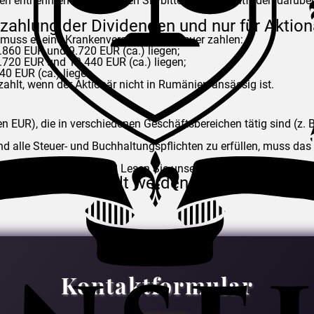
n entnehmen können, lesen Sie bitte unseren Leitfaden darüber
zahlung der Dividenden und nur für Aktio
 muss er eine Krankenversicherungssteuer zahlen:
.860 EUR und 9.720 EUR (ca.) liegen;
.720 EUR und 19.440 EUR (ca.) liegen;
40 EUR (ca.) liegen.
ahlt, wenn der Aktionär nicht in Rumänien ansässig ist.
UR), die in verschiedenen Geschäftsbereichen tätig sind (z. B.
d alle Steuer- und Buchhaltungspflichten zu erfüllen, muss da
e Unternehmen erfahren? Lesen Sie unseren
vollständigen Leitf
ährlich ausgezahlt werden.
Kontaktformular