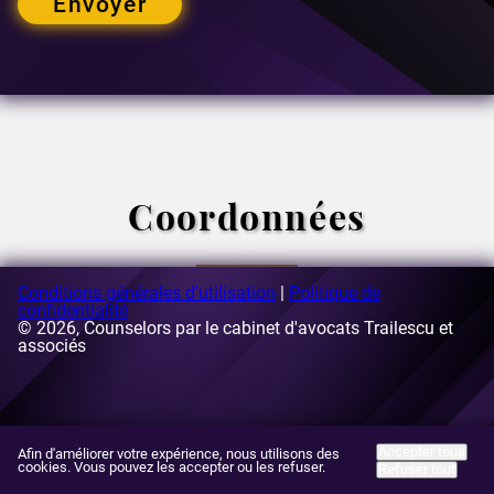
Envoyer
Coordonnées
Conditions générales d'utilisation
|
Politique de
confidentialité
© 2026, Counselors par le cabinet d'avocats Trailescu et
Courriel:
associés
[email protected]
Adresse:
63-69, rue Buzesti, bâtiment A3, 5e étage, secteur
1, Bucarest, Roumanie
Accepter tous
Afin d'améliorer votre expérience, nous utilisons des
cookies. Vous pouvez les accepter ou les refuser.
Refuser tout