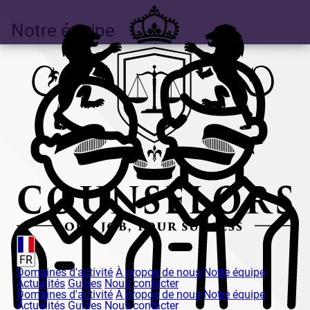
Notre équipe
FR
Domaines d'activité
À propos de nous
Notre équipe
Actualités
Guides
Nous contacter
Domaines d'activité
À propos de nous
Notre équipe
Actualités
Guides
Nous contacter