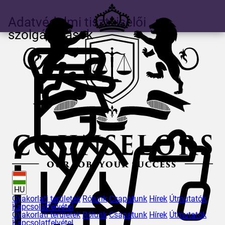
Adatvédelmi tisztviselői
szolgáltatások
HU
Gyakorlati területek
Rólunk
Csapatunk
Hírek
Útmutatók
Kapcsolatfelvétel
Gyakorlati területek
Rólunk
Csapatunk
Hírek
Útmutatók
Kapcsolatfelvétel