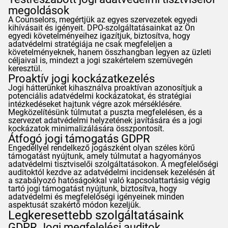
megoldások
A
Counselors
, megértjük az egyes szervezetek egyedi
kihívásait és igényeit. DPO-szolgáltatásainkat az Ön
egyedi követelményeihez igazítjuk, biztosítva, hogy
adatvédelmi stratégiája ne csak megfeleljen a
követelményeknek, hanem összhangban legyen az üzleti
céljaival is, mindezt a jogi szakértelem szemüvegén
keresztül.
Proaktív jogi kockázatkezelés
Jogi hátterünket kihasználva proaktívan azonosítjuk a
potenciális adatvédelmi kockázatokat, és stratégiai
intézkedéseket hajtunk végre azok mérséklésére.
Megközelítésünk túlmutat a puszta megfelelésen, és a
szervezet adatvédelmi helyzetének javítására és a jogi
kockázatok minimalizálására összpontosít.
Átfogó jogi támogatás
GDPR
Engedéllyel rendelkező jogászként olyan széles körű
támogatást nyújtunk, amely túlmutat a hagyományos
adatvédelmi tisztviselői szolgáltatásokon. A megfelelőségi
auditoktól kezdve az adatvédelmi incidensek kezelésén át
a szabályozó hatóságokkal való kapcsolattartásig végig
tartó jogi támogatást nyújtunk, biztosítva, hogy
adatvédelmi és megfelelőségi igényeinek minden
aspektusát szakértő módon kezeljük.
Legkeresettebb szolgáltatásaink
GDPR
Jogi megfelelési auditok