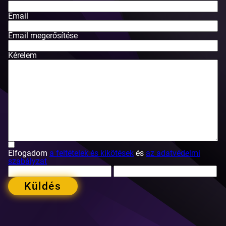
Email
Email megerősítése
Kérelem
Elfogadom
a feltételek és kikötések
és
az adatvédelmi
szabályzat
Küldés