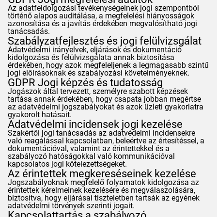
Az adatfeldolgozási tevékenységeinek jogi szempontból
történő alapos auditálása, a megfelelési hiányosságok
azonosítása és a javítás érdekében megvalósítható jogi
tanácsadás.
Szabályzatfejlesztés és jogi felülvizsgálat
Adatvédelmi irányelvek, eljárások és dokumentáció
kidolgozása és felülvizsgálata annak biztosítása
érdekében, hogy azok megfeleljenek a legmagasabb szintű
jogi előírásoknak és szabályozási követelményeknek.
GDPR
Jogi képzés és tudatosság
Jogászok által tervezett, személyre szabott képzések
tartása annak érdekében, hogy csapata jobban megértse
az adatvédelmi jogszabályokat és azok üzleti gyakorlatra
gyakorolt hatásait.
Adatvédelmi incidensek jogi kezelése
Szakértői jogi tanácsadás az adatvédelmi incidensekre
való reagálással kapcsolatban, beleértve az értesítéssel, a
dokumentációval, valamint az érintettekkel és a
szabályozó hatóságokkal való kommunikációval
kapcsolatos jogi kötelezettségeket.
Az érintettek megkereséseinek kezelése
Jogszabályoknak megfelelő folyamatok kidolgozása az
érintettek kérelmeinek kezelésére és megválaszolására,
biztosítva, hogy eljárásai tiszteletben tartsák az egyének
adatvédelmi törvények szerinti jogait.
Kapcsolattartás a szabályozó