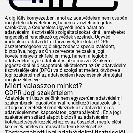
A digitális környezetben, ahol az adatvédelem nem csupán
megfelelési követelmény, hanem az üzleti integritás
sarokköve, a
Counselors
Ügyvédi Iroda páratlan
adatvédelmi tisztviselői szolgáltatásokat kínál, amelyeket
engedéllyel rendelkező ügyvédek vezetnek. Ügyvédi
irodánk az adatvédelmi törvények, köztük a
GDPR
összetettségében való eligazodásra specializálódott,
biztosítva, hogy az Ön szervezete ne csak a jogi
követelményeknek feleljen meg, hanem a legjobb
adatvédelmi gyakorlatokat is alkalmazza. Szakértő
jogászokból álló csapatunk elkötelezett az Ön adatvédelmi
tisztviselőjeként (DPO) való szolgálat mellett, ötvözve a
jogi szakértelmet az adatvédelem kezelésének stratégiai
megközelítésével.
Miért válasszon minket?
GDPR
Jogi szakértelem
Adatvédelmi tisztviselőink nem egyszerűen adatvédelmi
szakemberek; jogosítvánnyal rendelkező jogászok, akik
átfogó ismeretekkel rendelkeznek az adatvédelmi és
adatvédelemmel kapcsolatos jogszabályokról. Ez a jogi
szakértelem szilárd alapot biztosít az adatvédelmi
kötelezettségek kezeléséhez és az összetett megfelelési
kérdések hiteles rálátással történő kezeléséhez.
Testreszabott jogi adatvédelmi tisztviselői