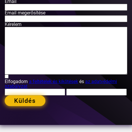
Email
Email megerősítése
Kérelem
Elfogadom
a feltételek és kikötések
és
az adatvédelmi
szabályzat
Küldés