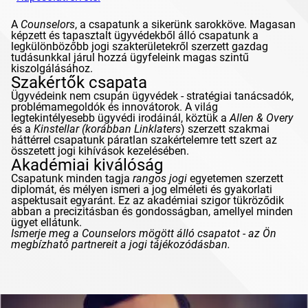
A
Counselors
, a csapatunk a sikerünk sarokköve. Magasan
képzett és tapasztalt ügyvédekből álló csapatunk a
legkülönbözőbb jogi szakterületekről szerzett gazdag
tudásunkkal járul hozzá ügyfeleink magas szintű
kiszolgálásához.
Szakértők csapata
Ügyvédeink nem csupán ügyvédek - stratégiai tanácsadók,
problémamegoldók és innovátorok. A világ
legtekintélyesebb ügyvédi irodáinál, köztük a
Allen & Overy
és a
Kinstellar
(korábban
Linklaters
) szerzett szakmai
háttérrel csapatunk páratlan szakértelemre tett szert az
összetett jogi kihívások kezelésében.
Akadémiai kiválóság
Csapatunk minden tagja
rangos jogi
egyetemen szerzett
diplomát, és mélyen ismeri a jog elméleti és gyakorlati
aspektusait egyaránt. Ez az akadémiai szigor tükröződik
abban a precizitásban és gondosságban, amellyel minden
ügyet ellátunk.
Ismerje meg a
Counselors
mögött álló csapatot - az Ön
megbízható partnereit a jogi tájékozódásban.