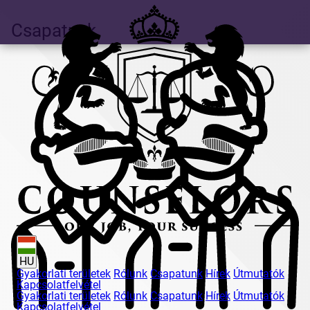
Csapatunk
HU
Gyakorlati területek
Rólunk
Csapatunk
Hírek
Útmutatók
Kapcsolatfelvétel
Gyakorlati területek
Rólunk
Csapatunk
Hírek
Útmutatók
Kapcsolatfelvétel