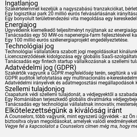
Ingatlanjog
Szakértelemmel kezeljük a nagyszabású tranzakciókat, bérlet
Egy logisztikai park 20 millió eurós felvásárlásának irányítás
Egy bonyolult területrendezési vita megoldása egy kereskedel
Energiajog
Ügyvédeink kiemelkedő teljesítményt nyújtanak az energiaága
Tanácsadás egy 50 MW-os napenergia-farm fejlesztésével ka
Egy 100 millió eurós szélenergiaprojekt engedélyeztetése.
Technológiai jog
Technológiai vállalatokra szabott jogi megoldásokat kínálun
Licencszerződések kidolgozása egy globális SaaS-szolgálta
Tanácsadás egy fintech startup vállalkozásnak a szellemi tu
Adatvédelmi jog (
GDPR
)
Szakértők vagyunk a
GDPR
megfelelőség
terén, segítünk a v
GDPR
auditok lefolytatása egy multinacionális e-kereskedel
Adatvédelmi irányelvek és adatmegosztási megállapodások k
Szellemi tulajdonjog
Csapatunk védi szellemi tulajdonát, a védjegyektől a szabada
Egy Romániában terjeszkedő globális divatmárka védjegybej
Tanácsadás egy technológiai vállalatnak innovatív, mestersé
Elkötelezettségünk a kiválóság iránt
A
Counselors
, több vagyunk, mint egyszerű ügyvédek - az Ön 
biztosítva olyan megoldásokat, amelyek valódi eredményeket h
Vegye fel a kapcsolatot a
Counselors
címen még ma, hogy megv