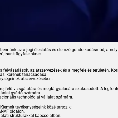
t bennünk az a jogi éleslátás és elemző gondolkodásmód, amel
yújtsunk ügyfeleinknek.
s felvásárlások, az átszervezések és a megfelelés területén. Kor
ozási körének tanácsadása.
enységeinek átszervezésében.
re, felülvizsgálatára és megtárgyalására szakosodott. A legfont
mániai gyártó számára.
acionális technológiai vállalat számára.
 Kiemelt tevékenységeink közé tartozik:
ANAF
oldalon.
alati struktúrákkal kapcsolatban.