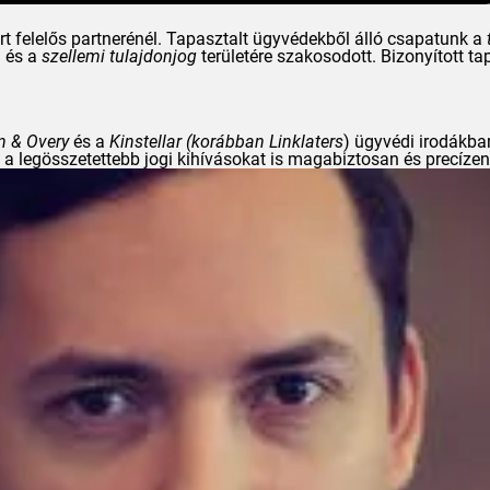
ért felelős partnerénél. Tapasztalt ügyvédekből álló csapatunk a
) és a
szellemi tulajdonjog
területére szakosodott. Bizonyított t
n & Overy
és a
Kinstellar
(korábban
Linklaters
) ügyvédi irodákban
a legösszetettebb jogi kihívásokat is magabiztosan és precízen