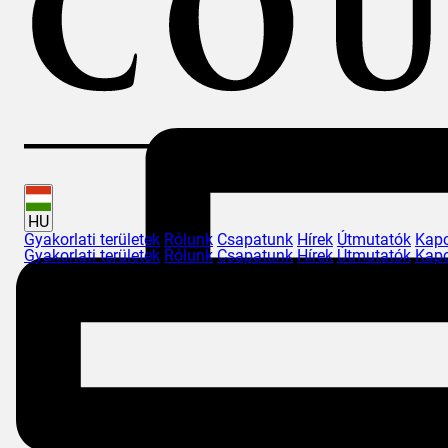
HU
Gyakorlati területek
Rólunk
Csapatunk
Hírek
Útmutatók
Kapc
Gyakorlati területek
Rólunk
Csapatunk
Hírek
Útmutatók
Kapc