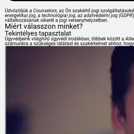
Üdvözöljük a
Counselors
, az Ön szakértő jogi szolgáltatások
energetikai jog
, a
technológiai jog
, az
adatvédelmi jog (
GDPR
vállalkozásának sikerét a jogi versenyhelyzetben.
Miért válasszon minket?
Tekintélyes tapasztalat
Ügyvédjeink
világhírű ügyvédi
irodákban, többek között a
Alle
számunkra a szükséges rálátást és szakértelmet ahhoz, hogy 