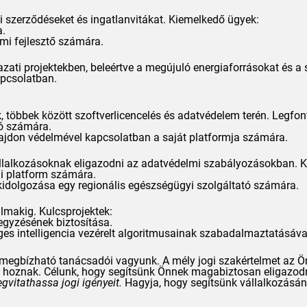
i szerződéseket és ingatlanvitákat. Kiemelkedő ügyek:
a.
mi fejlesztő számára.
zati projektekben, beleértve a megújuló energiaforrásokat és a
pcsolatban.
k, többek között szoftverlicencelés és adatvédelem terén. Legf
tó számára.
lajdon védelmével kapcsolatban a saját platformja számára.
állalkozásoknak eligazodni az adatvédelmi szabályozásokban. Ko
mi platform számára.
idolgozása egy regionális egészségügyi szolgáltató számára.
lmakig. Kulcsprojektek:
egyzésének biztosítása.
ges intelligencia vezérelt algoritmusainak szabadalmaztatásáva
megbízható tanácsadói vagyunk. A mély jogi szakértelmet az Ön 
oznak. Célunk, hogy segítsünk Önnek magabiztosan eligazodni a 
itathassa jogi igényeit.
Hagyja, hogy segítsünk vállalkozásán