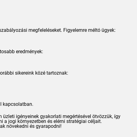
 szabályozási megfeleléseket. Figyelemre méltó ügyek:
ontosabb eredmények:
rábbi sikereink közé tartoznak:
l kapcsolatban.
üzleti igényeinek gyakorlati megértésével ötvözzük, így
jogi környezetben és elérni stratégiai céljait.
ak növekedni és gyarapodni!