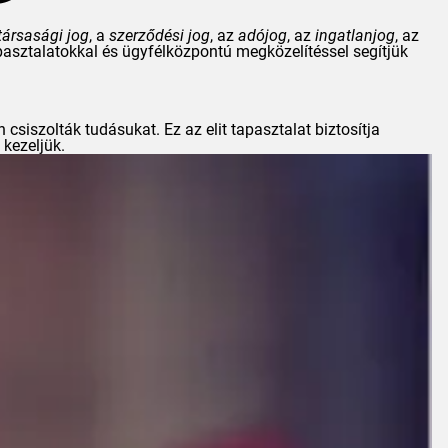
társasági jog
, a
szerződési jog
, az
adójog
, az
ingatlanjog
, az
apasztalatokkal és ügyfélközpontú megközelítéssel segítjük
 csiszolták tudásukat. Ez az elit tapasztalat biztosítja
 kezeljük.