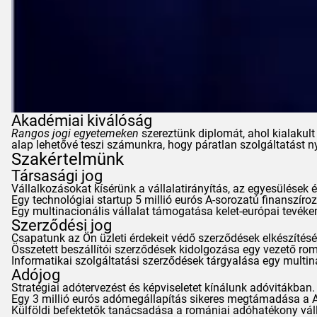
Akadémiai kiválóság
Rangos jogi egyetemeken
szereztünk diplomát, ahol kialakul
alap lehetővé teszi számunkra, hogy páratlan szolgáltatást n
Szakértelmünk
Társasági jog
Vállalkozásokat kísérünk a vállalatirányítás, az egyesülések é
Egy technológiai startup 5 millió eurós A-sorozatú finanszír
Egy multinacionális vállalat támogatása kelet-európai tevék
Szerződési jog
Csapatunk az Ön üzleti érdekeit védő szerződések elkészítésé
Összetett beszállítói szerződések kidolgozása egy vezető ro
Informatikai szolgáltatási szerződések tárgyalása egy multin
Adójog
Stratégiai adótervezést és képviseletet kínálunk adóvitákban.
Egy 3 millió eurós adómegállapítás sikeres megtámadása a
Külföldi befektetők tanácsadása a romániai adóhatékony váll