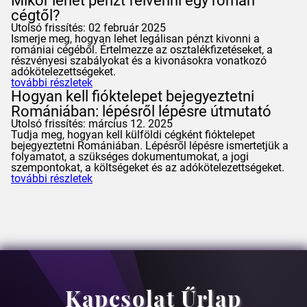
Mikor lehet pénzt felvenni egy román
cégtől?
Utolsó frissítés: 02 február 2025
Ismerje meg, hogyan lehet legálisan pénzt kivonni a
romániai cégéből. Értelmezze az osztalékfizetéseket, a
részvényesi szabályokat és a kivonásokra vonatkozó
adókötelezettségeket.
további részletek
Hogyan kell fióktelepet bejegyeztetni
Romániában: lépésről lépésre útmutató
Utolsó frissítés: március 12. 2025
Tudja meg, hogyan kell külföldi cégként fióktelepet
bejegyeztetni Romániában. Lépésről lépésre ismertetjük a
folyamatot, a szükséges dokumentumokat, a jogi
szempontokat, a költségeket és az adókötelezettségeket.
további részletek
Kapcsolat Űrlap