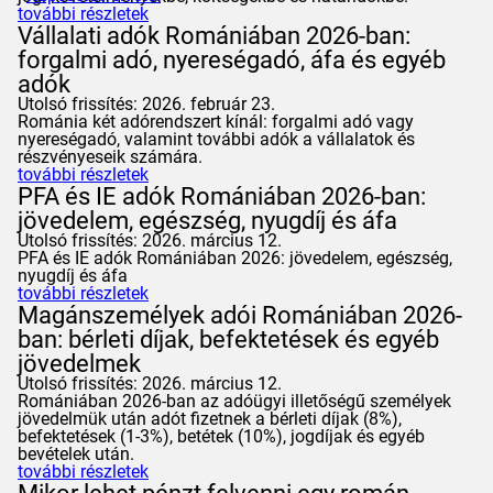
további részletek
Vállalati adók Romániában 2026-ban:
forgalmi adó, nyereségadó, áfa és egyéb
adók
Utolsó frissítés: 2026. február 23.
Románia két adórendszert kínál: forgalmi adó vagy
nyereségadó, valamint további adók a vállalatok és
részvényeseik számára.
további részletek
PFA és IE adók Romániában 2026-ban:
jövedelem, egészség, nyugdíj és áfa
Utolsó frissítés: 2026. március 12.
PFA és IE adók Romániában 2026: jövedelem, egészség,
nyugdíj és áfa
további részletek
Magánszemélyek adói Romániában 2026-
ban: bérleti díjak, befektetések és egyéb
jövedelmek
Utolsó frissítés: 2026. március 12.
Romániában 2026-ban az adóügyi illetőségű személyek
jövedelmük után adót fizetnek a bérleti díjak (8%),
befektetések (1-3%), betétek (10%), jogdíjak és egyéb
bevételek után.
további részletek