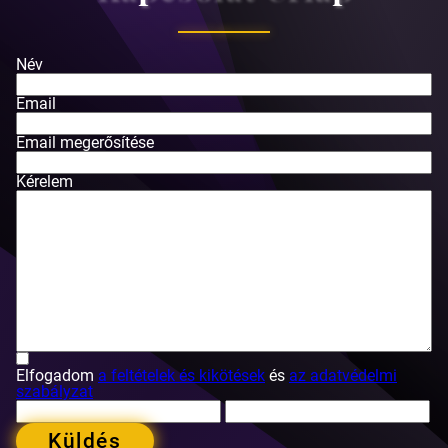
Név
Email
Email megerősítése
Kérelem
Elfogadom
a feltételek és kikötések
és
az adatvédelmi
szabályzat
Küldés