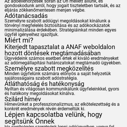
Az adóellenőrzések során az Ön mellett állunk, és
gondoskodunk arról, hogy jogait tiszteletben tartsák, és az
eljárás zökkenőmentesen menjen végbe.
Adótanácsadás
Személyre szabott adóügyi megoldásokat kínálunk a
törvényi megfelelés biztosítása és az adókockázatok
minimalizálása érdekében. Stratégiáinkat minden egyes
ügyfél igényeihez igazítjuk.
Miért mi?
Kiterjedt tapasztalat a
ANAF
weboldalon
hozott döntések megtámadásában
Ügyvédeink számos esetben értek el kiváló eredményeket
az adómegállapítási határozatokat megtámadó ügyekben.
Személyre szabott megközelítés
Minden ügyfelünk számára előnyös a saját helyzetük
sajátosságaira szabott adóstratégia.
Átláthatóság és hatékonyság
Nyíltan és világosan kommunikálunk ügyfeleinkkel, gyors
és hatékony megoldásokat kínálva.
Szilárd hírnév
Hírnevünket a professzionalizmus, az elkötelezettség és a
konkrét eredmények révén érdemeltük ki.
Lépjen kapcsolatba velünk, hogy
segítsünk Önnek
Ha segítségére szeretnénk lenni adóügyeiben, vegye fel