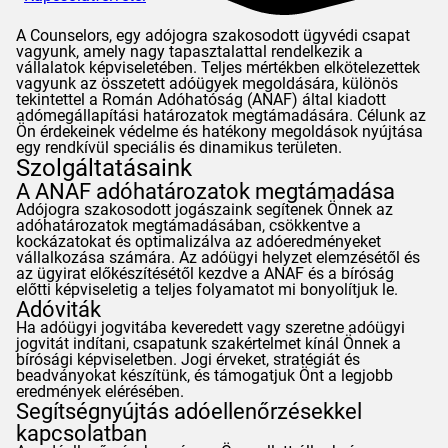
A
Counselors
, egy adójogra szakosodott ügyvédi csapat
vagyunk, amely nagy tapasztalattal rendelkezik a
vállalatok képviseletében. Teljes mértékben elkötelezettek
vagyunk az összetett adóügyek megoldására, különös
tekintettel a Román Adóhatóság (
ANAF
) által kiadott
adómegállapítási határozatok megtámadására. Célunk az
Ön érdekeinek védelme és hatékony megoldások nyújtása
egy rendkívül speciális és dinamikus területen.
Szolgáltatásaink
A
ANAF
adóhatározatok megtámadása
Adójogra szakosodott jogászaink segítenek Önnek az
adóhatározatok megtámadásában, csökkentve a
kockázatokat és optimalizálva az adóeredményeket
vállalkozása számára. Az adóügyi helyzet elemzésétől és
az ügyirat előkészítésétől kezdve a
ANAF
és a bíróság
előtti képviseletig a teljes folyamatot mi bonyolítjuk le.
Adóviták
Ha adóügyi jogvitába keveredett vagy szeretne adóügyi
jogvitát indítani, csapatunk szakértelmet kínál Önnek a
bírósági képviseletben. Jogi érveket, stratégiát és
beadványokat készítünk, és támogatjuk Önt a legjobb
eredmények elérésében.
Segítségnyújtás adóellenőrzésekkel
kapcsolatban