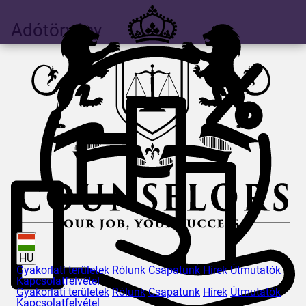
Adótörvény
HU
Gyakorlati területek
Rólunk
Csapatunk
Hírek
Útmutatók
Kapcsolatfelvétel
Gyakorlati területek
Rólunk
Csapatunk
Hírek
Útmutatók
Kapcsolatfelvétel