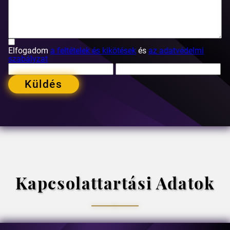
Elfogadom
a feltételek és kikötések
és
az adatvédelmi
szabályzat
Küldés
Kapcsolattartási Adatok