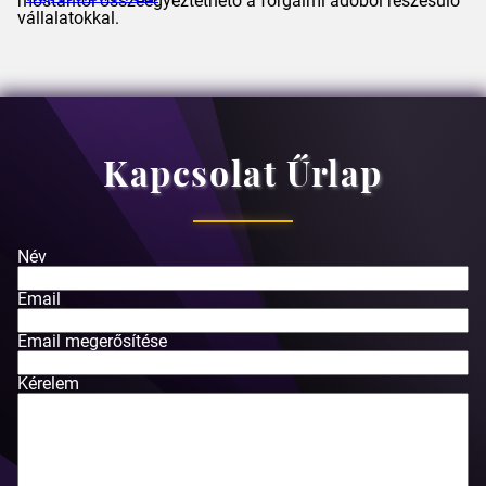
mostantól összeegyeztethető a forgalmi adóból részesülő
vállalatokkal.
Kapcsolat Űrlap
Név
Email
Email megerősítése
Kérelem