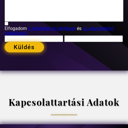
Elfogadom
a feltételek és kikötések
és
az adatvédelmi
szabályzat
Küldés
Kapcsolattartási Adatok