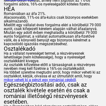
Minden olyan vállalat, amely nem jogosult az 1%-os
forgalmi adóra, 16%-os nyereségadót köteles fizetni.
HÉA
Romániában az áfa 21%.
Alacsonyabb, 11%-os áfa-kulcs csak bizonyos esetekben
alkalmazandó.
Mielőtt egy vállalat éves forgalma eléri a körülbelül 79 000
eurót, csak kifejezett kérelem alapján válhat áfaalanyvá.
Miután egy adott évben meghaladta a körülbelül 79 000
eurós forgalmat, a vállalat automatikusan áfa-fizetővé
válik, és a könyvelő benyújt egy bizonyos kérelmet a
kapcsolódó igazolás megszerzéséhez.
Osztalékadó
Ha a vállalat nyereséget termel, a részvényesnek
lehetősége (nem kötelessége), hogy a nyereséget
osztalékként kivegye.
Az osztalék kifizetése előtt a társaságnak a részvényes
nevében meg kell fizetnie a 16%-os osztalékadót.
Ha többet szeretne megtudni arról, hogy mikor veheti ki az
osztalékot, kérjük, olvassa el az útmutatót arról, hogy
mikor veheti ki a pénzt egy romániai cégből
.
Egészségbiztosítási adó, csak az
osztalék kivétele esetén és csak a
romániai illetőségű részvényesek
esetében.