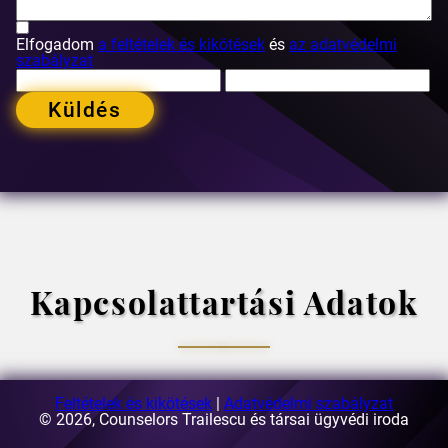
Elfogadom
a feltételek és kikötések
és
az adatvédelmi
szabályzat
Küldés
Kapcsolattartási Adatok
Feltételek és kikötések
|
Adatvédelmi szabályzat
E-mail:
© 2026, Counselors Trailescu és társai ügyvédi iroda
[email protected]
Cím:
63-69 Buzesti utca, A3 épület, 5. emelet, 1. kerület,