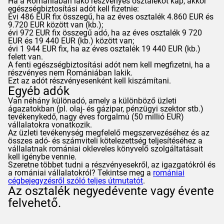
Ha a Romániában lakó részvényes osztalékot kap, akkor
egészségbiztosítási adót kell fizetnie:
Évi 486 EUR fix összegű, ha az éves osztalék 4.860 EUR és
9.720 EUR között van (kb.);
évi 972 EUR fix összegű adó, ha az éves osztalék 9 720
EUR és 19 440 EUR (kb.) között van;
évi 1 944 EUR fix, ha az éves osztalék 19 440 EUR (kb.)
felett van.
A fenti egészségbiztosítási adót nem kell megfizetni, ha a
részvényes nem Romániában lakik.
Ezt az adót részvényesenként kell kiszámítani.
Egyéb adók
Van néhány különadó, amely a különböző üzleti
ágazatokban (pl. olaj- és gázipar, pénzügyi szektor stb.)
tevékenykedő, nagy éves forgalmú (50 millió EUR)
vállalatokra vonatkozik.
Az üzleti tevékenység megfelelő megszervezéséhez és az
összes adó- és számviteli kötelezettség teljesítéséhez a
vállalatnak romániai okleveles könyvelő szolgáltatásait
kell igénybe vennie.
Szeretne többet tudni a részvényesekről, az igazgatókról és
a romániai vállalatokról? Tekintse meg a
romániai
cégbejegyzésről szóló teljes útmutatót
.
Az osztalék negyedévente vagy évente
felvehető.