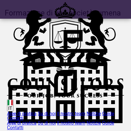
Formazione di una società rumena
IT
Aree di pratica
Su di noi
Il nostro team
Notizie
Guide
Contatti
Aree di pratica
Su di noi
Il nostro team
Notizie
Guide
Contatti