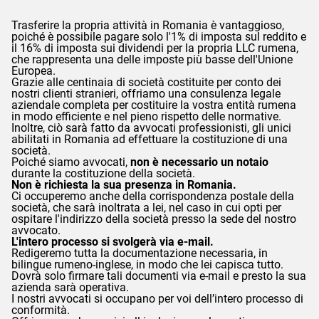
Trasferire la propria attività in Romania è vantaggioso,
poiché è possibile pagare solo l'1% di imposta sul reddito e
il 16% di imposta sui dividendi per la propria LLC rumena,
che rappresenta una delle imposte più basse dell'Unione
Europea.
Grazie alle centinaia di società costituite per conto dei
nostri clienti stranieri, offriamo una consulenza legale
aziendale completa per costituire la vostra entità rumena
in modo efficiente e nel pieno rispetto delle normative.
Inoltre, ciò sarà fatto da avvocati professionisti, gli unici
abilitati in Romania ad effettuare la costituzione di una
società.
Poiché siamo avvocati,
non è necessario un notaio
durante la costituzione della società.
Non è richiesta la sua presenza in Romania.
Ci occuperemo anche della corrispondenza postale della
società, che sarà inoltrata a lei, nel caso in cui opti per
ospitare l'indirizzo della società presso la sede del nostro
avvocato.
L'intero processo si svolgerà via e-mail.
Redigeremo tutta la documentazione necessaria, in
bilingue rumeno-inglese, in modo che lei capisca tutto.
Dovrà solo firmare tali documenti via e-mail e presto la sua
azienda sarà operativa.
I nostri avvocati si occupano per voi dell’intero processo di
conformità.