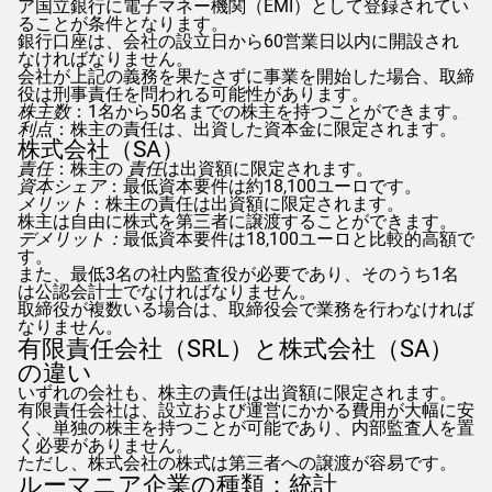
ア国立銀行に電子マネー機関（EMI）として登録されてい
ることが条件となります。
銀行口座は、会社の設立日から60営業日以内に開設され
なければなりません。
会社が上記の義務を果たさずに事業を開始した場合、取締
役は刑事責任を問われる可能性があります。
株主数
：1名から50名までの株主を持つことができます。
利点
：株主の責任は、出資した資本金に限定されます。
株式会社（SA）
責任
：株主の
責任
は出資額に限定されます。
資本シェア
：最低資本要件は約18,100ユーロです。
メリット
：株主の責任は出資額に限定されます。
株主は自由に株式を第三者に譲渡することができます。
デメリット：
最低資本要件は18,100ユーロと比較的高額で
す。
また、最低3名の社内監査役が必要であり、そのうち1名
は公認会計士でなければなりません。
取締役が複数いる場合は、取締役会で業務を行わなければ
なりません。
有限責任会社（SRL）と株式会社（SA）
の違い
いずれの会社も、株主の責任は出資額に限定されます。
有限責任会社は、設立および運営にかかる費用が大幅に安
く、単独の株主を持つことが可能であり、内部監査人を置
く必要がありません。
ただし、株式会社の株式は第三者への譲渡が容易です。
ルーマニア企業の種類：統計