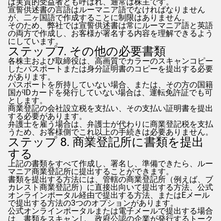
は実質的受益者とも呼ばれ、通常は株主です。
宣誓供述書の言語はルーマニア語でなければなりません
が、二ヶ国語で作成することに制限はありません。
そのため、弊社では宣誓供述書は常にルーマニア語と英語
の両方で作成し、お客様が署名する内容を理解できるよう
にしています。
ステップ7. その他の必要書類
各株主および取締役は、高画質でカラーのスキャンコピー
したパスポートまたは身分証明書のコピーを提出する必要
があります。
パスポートを所持していない場合、または、その方の国籍
国がIDカードを発行していない場合は、運転免許証でも可
とします。
商業登記の会社設立税を支払い、その支払い証明書を提出
する必要があります。
弁護士を雇う場合は、弁護士が代わりに商業登記税を支払
うため、お客様側でこれ以上の手続きは必要ありません。
ステップ 8. 商業登記所に書類を提出
する
上記の書類をすべて作成し、署名し、準備できたら、ルー
マニア商業登記所に提出することができます。
書類を提出する方法には、管轄の商業登記所（例えば、ブ
カレスト商業登記所）に直接出向いて提出する方法、公式
オンラインポータル経由で提出する方法、またはEメール
で提出する方法の3つのオプションがあります。
公式オンラインポータルまたは電子メールで提出する場合
は、書類をスキャンし、政府公認の企業が発行するトーク