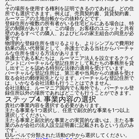
ん。
その場所を使用する権利を証明できるのであれば、どの住
所でも選択できます。例えば、売買契約書、賃貸契約書、
ルーマニアの土地台帳からの抜粋などです。
登録住所が複数の所有者がいる住宅ビルにある場合は、特
定の制限があります。この場合、お客様のユニットと共有
壁のあるすべての隣人、およびビルの家主組合の同意が必
要です。
物理的な登録住所を借りるよりも、よりシンプルで費用対
効果の高い代替策として、弁護士である当社からバーチャ
ルな住所を借りる方法があります。
弁護士である私たちは、ルーマニア法人を設立するクライ
アントにバーチャルな登記住所として私たちの事務所を貸
し出すことを認める特別な法律の適用を受けています。
バーチャルな登記住所は、第三者や当局からの連絡を受け
取る会社の郵便宛先となります。バーチャルな登記住所で
は、いかなる会社活動も行うことはできません。
会社活動は、ルーマニア国内でも海外でも、バーチャル登
録住所以外の場所であればどこでも行うことができます。
ステップ4. 事業内容の選択
貴社の事業内容を選択する必要があります。
主たる事業を1つ選択し、任意で副次的な事業を1つ以上
選択してください。
主たる事業と副次的な事業との実質的な違いは、主たる事
業のみが会社の法人設立証明書に記載されるという点のみ
です。
EUレベルで分類された活動の中から選択してください。