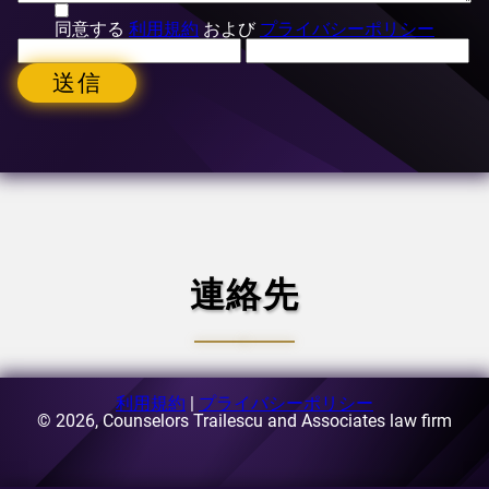
同意する
利用規約
および
プライバシーポリシー
送信
連絡先
利用規約
|
プライバシーポリシー
Eメール:
© 2026, Counselors Trailescu and Associates law firm
[email protected]
住所:
ルーマニア、ブカレスト、第1区、ブゼスティ通り
63-69番地、A3棟、5階