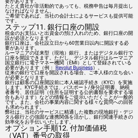
要があります。
たとえ貴社が非活動的であっても、税務申告は毎月提出し
なければなりません。
ご希望であれば、当社の会計士によるサービスも提供可能
です。
ステップ11. 銀行口座の開設
税金のお支払いと出資金の預け入れのため、銀行口座の開
設が必須となります。
銀行口座は、会社設立日から60営業日以内に開設する必
要があります。
ルーマニアの従来型（現地）銀行、またはデジタル銀行で
口座を開設できます。ただし、デジタル銀行はルーマニア
国立銀行に電子マネー機関（EMI）として登録されている
必要があります（例：
Revolut Business
）。
従来の銀行で口座を開設される場合、ご本人様の立ち会い
が必要となります。
銀行は顧客の口座開設前に本人確認手続き（KYC）を実施
します。KYC手続きでは、パスポート/身分証明書、納税
者番号、居住証明（住所を証明する公的書類を要求する場
合もあります）などの情報をご提示いただくことが一般的
です。また、会社の事業内容に関する様々な質問への回答
も求められます。
弊社は、当社のサービスに精通した複数の現地銀行・デジ
タル銀行との強固な連携関係を活かし、銀行関連手続きの
効率化をお手伝いいたします。
オプション手順12. 付加価値税
（VAT）番号の取得