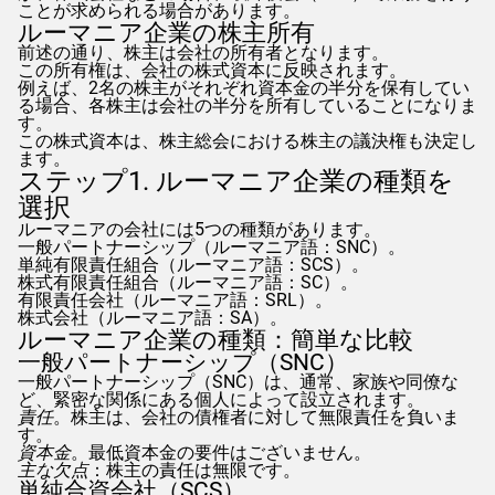
ことが求められる場合があります。
ルーマニア企業の株主所有
前述の通り、株主は会社の所有者となります。
この所有権は、会社の株式資本に反映されます。
例えば、2名の株主がそれぞれ資本金の半分を保有してい
る場合、各株主は会社の半分を所有していることになりま
す。
この株式資本は、株主総会における株主の議決権も決定し
ます。
ステップ1. ルーマニア企業の種類を
選択
ルーマニアの会社には5つの種類があります。
一般パートナーシップ（ルーマニア語：SNC）。
単純有限責任組合（ルーマニア語：SCS）。
株式有限責任組合（ルーマニア語：SC）。
有限責任会社（ルーマニア語：SRL）。
株式会社（ルーマニア語：SA）。
ルーマニア企業の種類：簡単な比較
一般パートナーシップ（SNC）
一般パートナーシップ（SNC）は、通常、家族や同僚な
ど、緊密な関係にある個人によって設立されます。
責任
。株主は、会社の債権者に対して無限責任を負いま
す。
資本金
。最低資本金の要件はございません。
主な欠点
：株主の責任は無限です。
単純合資会社（SCS）