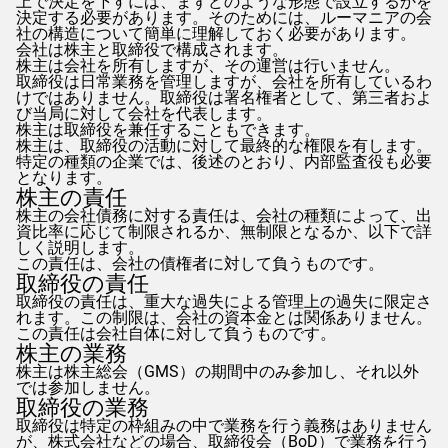
上で決定を下すには、まずどのような形態で設立するかを
決定する必要があります。そのためには、ルーマニアの会
社の構造について簡単に理解しておく必要があります。
会社は株主と取締役で構成されます。
株主は会社を所有しますが、その運営は行いません。
取締役は日常業務を管理しますが、会社を所有しているわ
けではありません。取締役は署名権者として、第三者およ
び当局に対して会社を代表します。
株主は取締役を兼任することもできます。
株主は、取締役の活動に対して最終的な権限を有します。
特定の種類の企業では、後述のとおり、内部監査役も必要
となります。
株主の責任
株主の会社債務に対する責任は、会社の種類によって、出
資比率に応じて制限されるか、無制限となるか、以下で詳
しく説明します。
この責任は、会社の債権者に対して負うものです。
取締役の責任
取締役の責任は、重大な過失による管理上の過失に限定さ
れます。この制限は、会社の資本金とは関係ありません。
この責任は会社自体に対して負うものです。
株主の業務
株主は株主総会（GMS）の期間中のみ参加し、それ以外
では参加しません。
取締役の業務
取締役は特定の枠組みの中で業務を行う義務はありません
が、株式会社などの場合、取締役会（BoD）で業務を行う