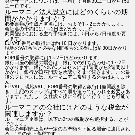
会計サービスについては、平均して月額30ユーロから150
ユーロです。
ルーマニア法人設立にはどのくらいの期
間がかかりますか？
必要書類の作成と署名には、およそ1～2日かかります。
会社名の予約には1～2日ほどかかります。
商業登記における主な手続きには、5日から7日程度を要
します。
EU VAT 番号の取得には約 10 日かかります。
現地のVAT番号と必要なNIF番号の取得には約30日かかり
ます。
EORI番号の取得には1～2日ほどかかります。
銀行口座の開設の場合は、銀行での打ち合わせに1～2日
かかります。銀行のKYCプロセスには1週間から2週間以上
かかり、銀行が口座開設を承認するまで続きます。この最
後のプロセスには、ルーマニアに常駐する必要はありませ
ん。
EU VAT、現地VAT、EORI番号の取得と銀行口座開設を除
き、上記のステップはすべて順を追って行われる必要があ
ります。ただし、会社設立後に並行して行うことも可能で
す。
ルーマニアの会社にはどのような税金が
関連しますか？
ルーマニア企業は、以下の2つの税制から選択することが
できます。
会社の年間売上高が一定の基準額を下回る場合に適用され
る、1％の売上高税です。