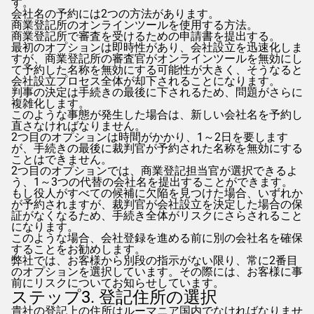
す。
会社名の予約には2つの方法があります。
商業登記所のオンラインツールを使用する方法。
商業登記所で審査を受けるための申請書を提出する。
最初のオプションは即時性があり、会社設立を迅速化しま
すが、商業登記所の審査官がオンラインツールを無効にし
て予約した名称を無効にする可能性が大きく、そうなると
会社設立プロセス全体が却下されることになります。
判事の決定は手続きの最後に下されるため、問題がさらに
複雑化します。
このような事態が発生した場合は、新しい会社名を予約し
直さなければなりません。
2つ目のオプションは時間がかかり、1～2日を要します
が、手続きの最後に裁判官が予約された名称を無効にする
ことはできません。
2つ目のオプションでは、商業登記担当官が選択できるよ
う、1～3つの代替の会社名を提出することができます。
もし役人がすべての候補に欠陥を見つけた場合、いずれか
が予約されますが、裁判官が会社設立を決定した場合の保
証がなくなるため、手続き全体がリスクにさらされること
になります。
このような場合、会社登録を進める前に別の会社名を確保
することをお勧めします。
弊社では、お客様から別段の指示がない限り、常に2番目
のオプションを選択しています。その際には、お客様に事
前にリスクについてお知らせしています。
ステップ3. 登記住所の選択
貴社の登記上の住所はルーマニア国内でなければなりませ