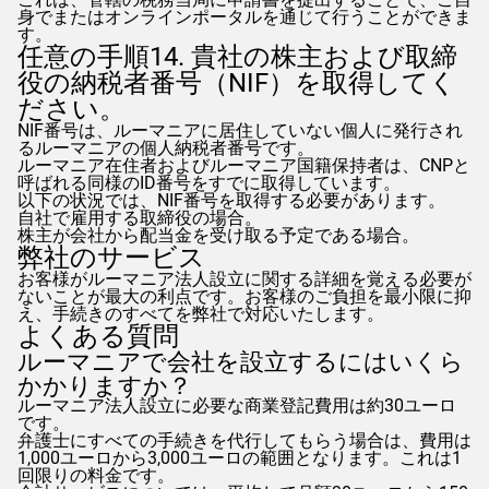
身でまたはオンラインポータルを通じて行うことができま
す。
任意の手順14. 貴社の株主および取締
役の納税者番号（NIF）を取得してく
ださい。
NIF番号は、ルーマニアに居住していない個人に発行され
るルーマニアの個人納税者番号です。
ルーマニア在住者およびルーマニア国籍保持者は、CNPと
呼ばれる同様のID番号をすでに取得しています。
以下の状況では、NIF番号を取得する必要があります。
自社で雇用する取締役の場合。
株主が会社から配当金を受け取る予定である場合。
弊社のサービス
お客様がルーマニア法人設立に関する詳細を覚える必要が
ないことが最大の利点です。お客様のご負担を最小限に抑
え、手続きのすべてを弊社で対応いたします。
よくある質問
ルーマニアで会社を設立するにはいくら
かかりますか？
ルーマニア法人設立に必要な商業登記費用は約30ユーロ
です。
弁護士にすべての手続きを代行してもらう場合は、費用は
1,000ユーロから3,000ユーロの範囲となります。これは1
回限りの料金です。