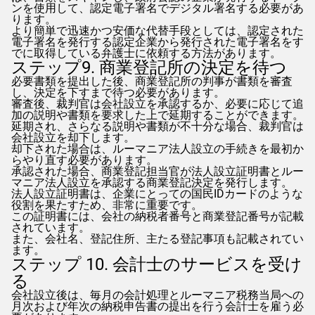
ンを使用して、認定電子署名でデジタル署名する必要があ
ります。
より簡単で迅速かつ安価な代替手段としては、認定された
電子署名を発行する認定企業から発行された電子署名をす
でに取得している弁護士に依頼する方法があります。
ステップ9. 商業登記所の決定を待つ
必要書類を提出した後、商業登記所の判事が書類を審査
し、決定を下すまで待つ必要があります。
審査後、裁判官は会社設立を承認するか、必要に応じて追
加の説明や書類を要求した上で延期することができます。
延期され、さらなる説明や書類が不十分な場合、裁判官は
会社設立を却下します。
却下された場合は、ルーマニア法人設立の手続きを最初か
らやり直す必要があります。
承認された場合、商業登記担当官が法人設立証明書とルー
マニア法人設立を承認する商業登記決定を発行します。
法人設立証明書は、企業にとっての国民IDカードのような
役割を果たすため、非常に重要です。
この証明書には、会社の納税者番号と商業登記番号が記載
されています。
また、会社名、登記住所、主たる登記事項も記載されてい
ます。
ステップ 10. 会計士のサービスを受け
る
会社設立後は、毎月の会計処理とルーマニア税務当局への
月次および年次の納税申告書の提出を行う会計士を雇う必