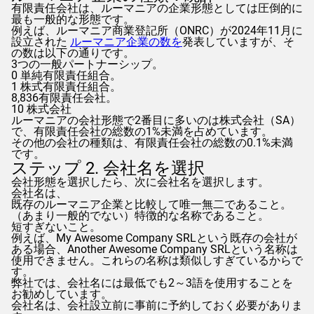
有限責任会社は、ルーマニアの企業形態としては圧倒的に
最も一般的な形態です。
例えば、ルーマニア商業登記所（ONRC）が2024年11月に
設立された
ルーマニア企業の数を
発表していますが、そ
の数は以下の通りです。
3つの一般パートナーシップ。
0 単純有限責任組合。
1 株式有限責任組合。
8,836有限責任会社。
10 株式会社
ルーマニアの会社形態で2番目に多いのは株式会社（SA）
で、有限責任会社の総数の1%未満を占めています。
その他の会社の種類は、有限責任会社の総数の0.1%未満
です。
ステップ 2. 会社名を選択
会社形態を選択したら、次に会社名を選択します。
会社名は、
既存のルーマニア企業と比較して唯一無二であること。
（あまり一般的でない）特徴的な名称であること。
短すぎないこと。
例えば、My Awesome Company SRLという既存の会社が
ある場合、Another Awesome Company SRLという名称は
使用できません。これらの名称は類似しすぎているからで
す。
弊社では、会社名には最低でも2～3語を使用することを
お勧めしています。
会社名は、会社設立前に事前に予約しておく必要がありま