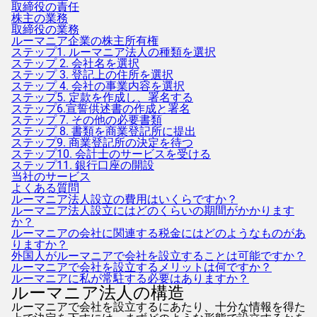
取締役の責任
株主の業務
取締役の業務
ルーマニア企業の株主所有権
ステップ1. ルーマニア法人の種類を選択
ステップ 2. 会社名を選択
ステップ 3. 登記上の住所を選択
ステップ 4. 会社の事業内容を選択
ステップ5. 定款を作成し、署名する
ステップ6.宣誓供述書の作成と署名
ステップ 7. その他の必要書類
ステップ 8. 書類を商業登記所に提出
ステップ9. 商業登記所の決定を待つ
ステップ10. 会計士のサービスを受ける
ステップ11. 銀行口座の開設
当社のサービス
よくある質問
ルーマニア法人設立の費用はいくらですか？
ルーマニア法人設立にはどのくらいの期間がかかります
か？
ルーマニアの会社に関連する税金にはどのようなものがあ
りますか？
外国人がルーマニアで会社を設立することは可能ですか？
ルーマニアで会社を設立するメリットは何ですか？
ルーマニアに私が常駐する必要はありますか？
ルーマニア法人の構造
ルーマニアで会社を設立するにあたり、十分な情報を得た