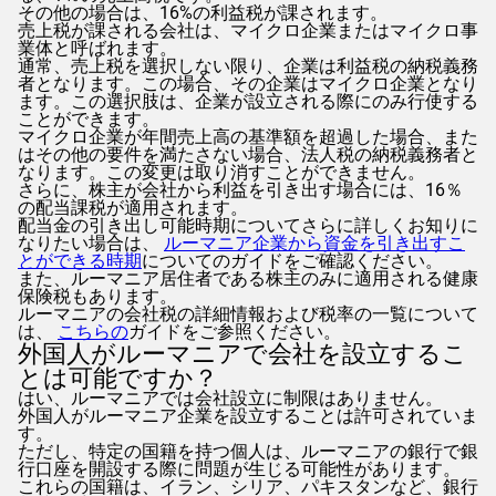
その他の場合は、16%の利益税が課されます。
売上税が課される会社は、マイクロ企業またはマイクロ事
業体と呼ばれます。
通常、売上税を選択しない限り、企業は利益税の納税義務
者となります。この場合、その企業はマイクロ企業となり
ます。この選択肢は、企業が設立される際にのみ行使する
ことができます。
マイクロ企業が年間売上高の基準額を超過した場合、また
はその他の要件を満たさない場合、法人税の納税義務者と
なります。この変更は取り消すことができません。
さらに、株主が会社から利益を引き出す場合には、16％
の配当課税が適用されます。
配当金の引き出し可能時期についてさらに詳しくお知りに
なりたい場合は、
ルーマニア企業から資金を引き出すこ
とができる時期
についてのガイドをご確認ください。
また、ルーマニア居住者である株主のみに適用される健康
保険税もあります。
ルーマニアの会社税の詳細情報および税率の一覧について
は、
こちらの
ガイドをご参照ください。
外国人がルーマニアで会社を設立するこ
とは可能ですか？
はい、ルーマニアでは会社設立に制限はありません。
外国人がルーマニア企業を設立することは許可されていま
す。
ただし、特定の国籍を持つ個人は、ルーマニアの銀行で銀
行口座を開設する際に問題が生じる可能性があります。
これらの国籍は、イラン、シリア、パキスタンなど、銀行