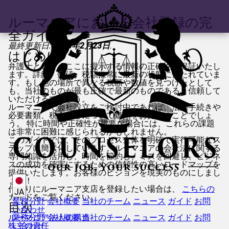
ルーマニアにおける会社登録の完
全ガイド
最終更新日:
2026年2月23日
.
はじめに
弁護士として、ここに提示する情報の正確性を保証いたし
ます。詳細、数値、税額は常に最新の状態に保たれていま
す。もし他の場所で異なる税額や数値を見つけたとして
も、当社のものが最も正確で最新のものであると信頼して
いただけるでしょう。
ルーマニアで会社設立をご検討中であれば、法的手続きや
必要書類、税金などについて疑問をお持ちのことでしょ
う。 特に時間や正確性が重要な場合には、これらの課題
は非常に困難に感じられるかもしれません。
このガイドでは、そのプロセス全体を明確で実行可能なス
テップに簡素化しています。ルーマニアの会社法に関する
専門知識を活用し、時間を節約し、ミスを回避し、ビジネ
スの成功を確実にするための信頼性の高いロードマップを
提供いたします。お客様のビジョンを現実のものにしまし
ょう！
代わりにルーマニア支店を登録したい場合は、
こちらの
JA
ガイドをご覧ください。
業務分野
会社概要
当社のチーム
ニュース
ガイド
お問
目次
い合わせ
ルーマニア法人の構造
業務分野
会社概要
当社のチーム
ニュース
ガイド
お問
株主の責任
い合わせ