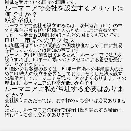
制裁を受けている国々の国籍です。
ルーマニアで会社を設立するメリットは
何ですか？
税金が低い
ルーマニアで会社を設立するのは、欧州連合（EU）の中
でも税金が最も低い部類に入るため、非常に有益です。
また、生活費もEU諸国のほとんどの国よりも安いです。
EU単一市場へのアクセス
EU加盟国は互いに無関税かつ国境検査なしで自由に貿易
を行っていることは周知の事実です。
ルーマニアはEU加盟国であるため、ルーマニアで法人を
設立すれば、EU単一市場へのアクセスによる恩恵を受け
ることができます。
EU圏外のお客様の多くは、EU単一市場への事業拡大のた
めにEU法人の設立を必要としており、そうした法人設立
の場所としてルーマニアを選ぶことがよくあります。その
理由は、ルーマニアの税率が低いからです。
ルーマニアに私が常駐する必要はありま
すか？
会社設立にあたっては、お客様の立ち会いは必要ありませ
ん。
ただし、ルーマニアの銀行で銀行口座を開設する場合は、
銀行に立ち会う必要があります。