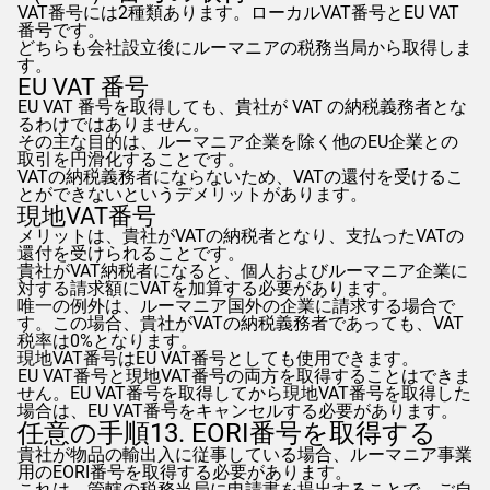
VAT番号には2種類あります。ローカルVAT番号とEU VAT
番号です。
どちらも会社設立後にルーマニアの税務当局から取得しま
す。
EU VAT 番号
EU VAT 番号を取得しても、貴社が VAT の納税義務者とな
るわけではありません。
その主な目的は、ルーマニア企業を除く他のEU企業との
取引を円滑化することです。
VATの納税義務者にならないため、VATの還付を受けるこ
とができないというデメリットがあります。
現地VAT番号
メリットは、貴社がVATの納税者となり、支払ったVATの
還付を受けられることです。
貴社がVAT納税者になると、個人およびルーマニア企業に
対する請求額にVATを加算する必要があります。
唯一の例外は、ルーマニア国外の企業に請求する場合で
す。この場合、貴社がVATの納税義務者であっても、VAT
税率は0%となります。
現地VAT番号はEU VAT番号としても使用できます。
EU VAT番号と現地VAT番号の両方を取得することはできま
せん。EU VAT番号を取得してから現地VAT番号を取得した
場合は、EU VAT番号をキャンセルする必要があります。
任意の手順13. EORI番号を取得する
貴社が物品の輸出入に従事している場合、ルーマニア事業
用のEORI番号を取得する必要があります。
これは、管轄の税務当局に申請書を提出することで、ご自