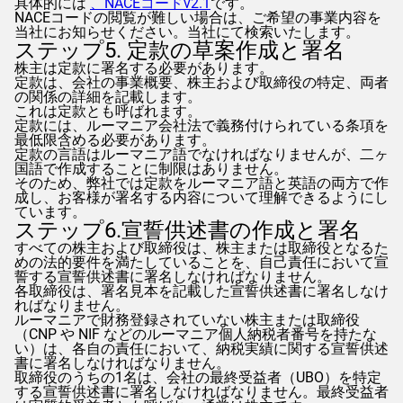
具体的には
、NACEコードv2.1
です。
NACEコードの閲覧が難しい場合は、ご希望の事業内容を
当社にお知らせください。当社にて検索いたします。
ステップ5. 定款の草案作成と署名
株主は定款に署名する必要があります。
定款は、会社の事業概要、株主および取締役の特定、両者
の関係の詳細を記載します。
これは定款とも呼ばれます。
定款には、ルーマニア会社法で義務付けられている条項を
最低限含める必要があります。
定款の言語はルーマニア語でなければなりませんが、二ヶ
国語で作成することに制限はありません。
そのため、弊社では定款をルーマニア語と英語の両方で作
成し、お客様が署名する内容について理解できるようにし
ています。
ステップ6.宣誓供述書の作成と署名
すべての株主および取締役は、株主または取締役となるた
めの法的要件を満たしていることを、自己責任において宣
誓する宣誓供述書に署名しなければなりません。
各取締役は、署名見本を記載した宣誓供述書に署名しなけ
ればなりません。
ルーマニアで財務登録されていない株主または取締役
（CNP や NIF などのルーマニア個人納税者番号を持たな
い）は、各自の責任において、納税実績に関する宣誓供述
書に署名しなければなりません。
取締役のうちの1名は、会社の最終受益者（UBO）を特定
する宣誓供述書に署名しなければなりません。最終受益者