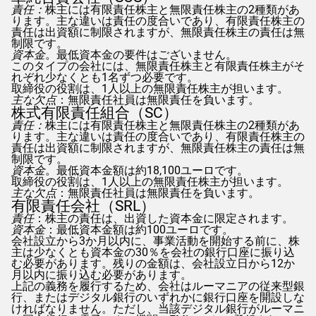
責任：
株主には有限責任株主と無限責任株主の2種類があ
ります。主な違いは責任の度合いであり、有限責任株主の
責任は出資額に制限されますが、無限責任株主の責任は無
制限です。
資本金
。最低資本金の要件はございません。
このタイプの会社には、無限責任株主と有限責任株主がそ
れぞれ少なくとも1名ずつ必要です。
取締役の役割は、1人以上の無限責任株主が担います。
主な欠点
：無限責任社員は無限責任を負います。
株式有限責任組合（SC）
責任：
株主には有限責任株主と無限責任株主の2種類があ
ります。主な違いは責任の度合いであり、有限責任株主の
責任は出資額に制限されますが、無限責任株主の責任は無
制限です。
資本金
。最低資本金額は約18,100ユーロです。
取締役の役割は、1人以上の無限責任株主が担います。
主な欠点
：無限責任社員は無限責任を負います。
有限責任会社（SRL）
責任
：株主の責任は、出資した資本金に限定されます。
資本金
：最低資本金額は約100ユーロです。
会社設立から3か月以内に、事業活動を開始する前に、株
主は少なくとも資本金の30％を会社の銀行口座に振り込
む必要があります。残りの金額は、会社設立日から12か
月以内に振り込む必要があります。
上記の義務を履行するため、会社はルーマニアの従来型銀
行、またはデジタル銀行のいずれかに銀行口座を開設しな
ければなりません。ただし、当該デジタル銀行がルーマニ