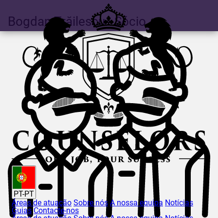
Bogdan
Trăilescu
- Sócio
PT-PT
Áreas de atuação
Sobre nós
A nossa equipa
Notícias
Guias
Contacte-nos