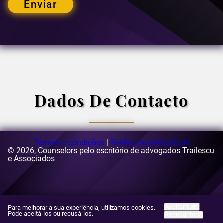
Enviar
Dados De Contacto
Termos e condições
|
Política de privacidade
© 2026, Counselors pelo escritório de advogados Trailescu
Correio eletrónico:
e Associados
[email protected]
O endereço:
Rua Buzesti, 63-69, edifício A3, 5.º andar, setor
1, Bucareste, Roménia
Aceitar tudo
Para melhorar a sua experiência, utilizamos cookies.
Pode aceitá-los ou recusá-los.
Recusar tudo