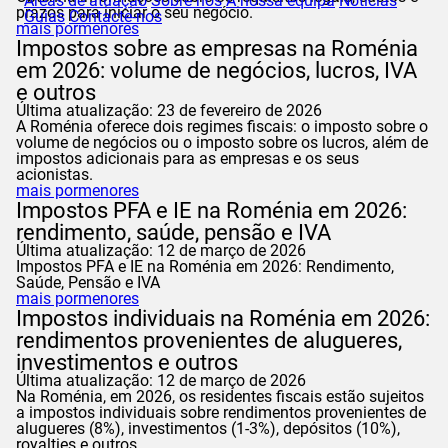
Áreas de atuação
Sobre nós
A nossa equipa
Notícias
prazos para iniciar o seu negócio.
Guias
Contacte-nos
mais pormenores
Impostos sobre as empresas na Roménia
em 2026: volume de negócios, lucros, IVA
e outros
Última atualização: 23 de fevereiro de 2026
A Roménia oferece dois regimes fiscais: o imposto sobre o
volume de negócios ou o imposto sobre os lucros, além de
impostos adicionais para as empresas e os seus
acionistas.
mais pormenores
Impostos PFA e IE na Roménia em 2026:
rendimento, saúde, pensão e IVA
Última atualização: 12 de março de 2026
Impostos PFA e IE na Roménia em 2026: Rendimento,
Saúde, Pensão e IVA
mais pormenores
Impostos individuais na Roménia em 2026:
rendimentos provenientes de alugueres,
investimentos e outros
Última atualização: 12 de março de 2026
Na Roménia, em 2026, os residentes fiscais estão sujeitos
a impostos individuais sobre rendimentos provenientes de
alugueres (8%), investimentos (1-3%), depósitos (10%),
royalties e outros.