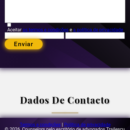
Aceitar
os termos e condições
e
a política de privacidade
Enviar
Dados De Contacto
Termos e condições
|
Política de privacidade
© 2026, Counselors pelo escritório de advogados Trailescu