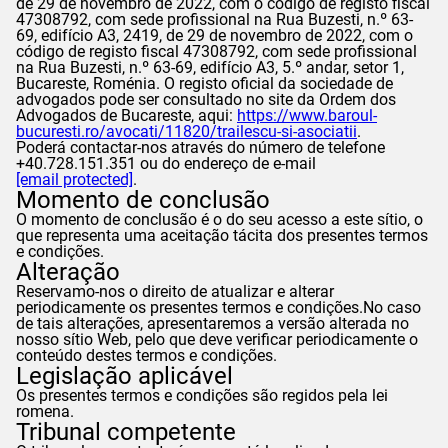
de 29 de novembro de 2022, com o código de registo fiscal
47308792, com sede profissional na Rua Buzesti, n.º 63-
69, edifício A3, 2419, de 29 de novembro de 2022, com o
código de registo fiscal 47308792, com sede profissional
na Rua Buzesti, n.º 63-69, edifício A3, 5.º andar, setor 1,
Bucareste, Roménia. O registo oficial da sociedade de
advogados pode ser consultado no site da Ordem dos
Advogados de Bucareste, aqui:
https://www.baroul-
bucuresti.ro/avocati/11820/trailescu-si-asociatii
.
Poderá contactar-nos através do número de telefone
+40.728.151.351 ou do endereço de e-mail
[email protected]
.
Momento de conclusão
O momento de conclusão é o do seu acesso a este sítio, o
que representa uma aceitação tácita dos presentes termos
e condições.
Alteração
Reservamo-nos o direito de atualizar e alterar
periodicamente os presentes termos e condições.No caso
de tais alterações, apresentaremos a versão alterada no
nosso sítio Web, pelo que deve verificar periodicamente o
conteúdo destes termos e condições.
Legislação aplicável
Os presentes termos e condições são regidos pela lei
romena.
Tribunal competente