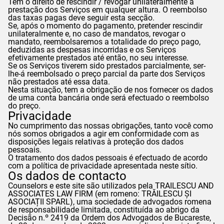
Tem o direito de rescindir / revogar unilateralmente a
prestação dos Serviços em qualquer altura. O reembolso
das taxas pagas deve seguir esta secção.
Se, após o momento do pagamento, pretender rescindir
unilateralmente e, no caso de mandatos, revogar o
mandato, reembolsaremos a totalidade do preço pago,
deduzidas as despesas incorridas e os Serviços
efetivamente prestados até então, no seu interesse.
Se os Serviços tiverem sido prestados parcialmente, ser-
lhe-á reembolsado o preço parcial da parte dos Serviços
não prestados até essa data.
Nesta situação, tem a obrigação de nos fornecer os dados
de uma conta bancária onde será efectuado o reembolso
do preço.
Privacidade
No cumprimento das nossas obrigações, tanto você como
nós somos obrigados a agir em conformidade com as
disposições legais relativas à proteção dos dados
pessoais.
O tratamento dos dados pessoais é efectuado de acordo
com a política de privacidade apresentada neste sítio.
Os dados de contacto
Counselors
e este site são utilizados pela TRAILESCU AND
ASSOCIATES LAW FIRM (em romeno: TRĂILESCU ȘI
ASOCIAȚII SPARL), uma sociedade de advogados romena
de responsabilidade limitada, constituída ao abrigo da
Decisão n.º 2419 da Ordem dos Advogados de Bucareste,