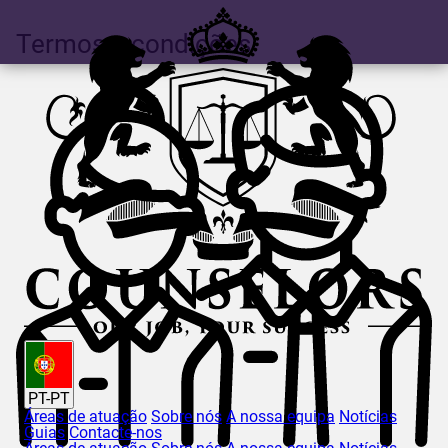
Termos e condições
PT-PT
Áreas de atuação
Sobre nós
A nossa equipa
Notícias
Guias
Contacte-nos