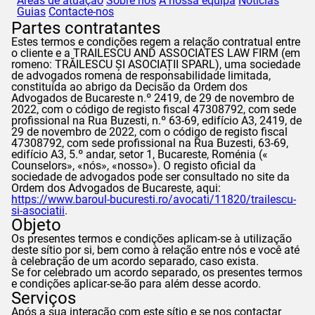
Áreas de atuação
Sobre nós
A nossa equipa
Notícias
Guias
Contacte-nos
Partes contratantes
Estes termos e condições regem a relação contratual entre
o cliente e a TRAILESCU AND ASSOCIATES LAW FIRM (em
romeno: TRĂILESCU ȘI ASOCIAȚII SPARL), uma sociedade
de advogados romena de responsabilidade limitada,
constituída ao abrigo da Decisão da Ordem dos
Advogados de Bucareste n.º 2419, de 29 de novembro de
2022, com o código de registo fiscal 47308792, com sede
profissional na Rua Buzesti, n.º 63-69, edifício A3, 2419, de
29 de novembro de 2022, com o código de registo fiscal
47308792, com sede profissional na Rua Buzesti, 63-69,
edifício A3, 5.º andar, setor 1, Bucareste, Roménia («
Counselors
», «nós», «nosso»). O registo oficial da
sociedade de advogados pode ser consultado no site da
Ordem dos Advogados de Bucareste, aqui:
https://www.baroul-bucuresti.ro/avocati/11820/trailescu-
si-asociatii
.
Objeto
Os presentes termos e condições aplicam-se à utilização
deste sítio por si, bem como à relação entre nós e você até
à celebração de um acordo separado, caso exista.
Se for celebrado um acordo separado, os presentes termos
e condições aplicar-se-ão para além desse acordo.
Serviços
Após a sua interação com este sítio e se nos contactar