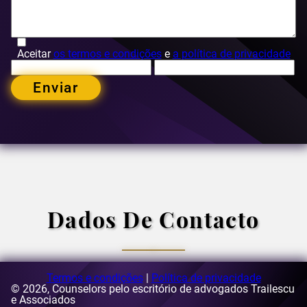
Aceitar
os termos e condições
e
a política de privacidade
Enviar
Dados De Contacto
Termos e condições
|
Política de privacidade
© 2026, Counselors pelo escritório de advogados Trailescu
Correio eletrónico:
e Associados
[email protected]