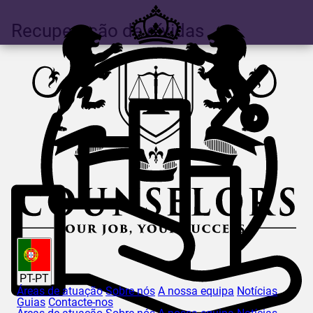
Recuperação de dívidas
PT-PT
Áreas de atuação
Sobre nós
A nossa equipa
Notícias
Guias
Contacte-nos