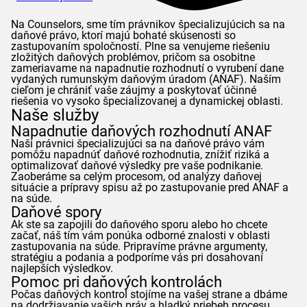
Na
Counselors
, sme tím právnikov špecializujúcich sa na
daňové právo, ktorí majú bohaté skúsenosti so
zastupovaním spoločností. Plne sa venujeme riešeniu
zložitých daňových problémov, pričom sa osobitne
zameriavame na napadnutie rozhodnutí o vyrubení dane
vydaných rumunským daňovým úradom (
ANAF
). Naším
cieľom je chrániť vaše záujmy a poskytovať účinné
riešenia vo vysoko špecializovanej a dynamickej oblasti.
Naše služby
Napadnutie daňových rozhodnutí
ANAF
Naši právnici špecializujúci sa na daňové právo vám
pomôžu napadnúť daňové rozhodnutia, znížiť riziká a
optimalizovať daňové výsledky pre vaše podnikanie.
Zaoberáme sa celým procesom, od analýzy daňovej
situácie a prípravy spisu až po zastupovanie pred
ANAF
a
na súde.
Daňové spory
Ak ste sa zapojili do daňového sporu alebo ho chcete
začať, náš tím vám ponúka odborné znalosti v oblasti
zastupovania na súde. Pripravíme právne argumenty,
stratégiu a podania a podporíme vás pri dosahovaní
najlepších výsledkov.
Pomoc pri daňových kontrolách
Počas daňových kontrol stojíme na vašej strane a dbáme
na dodržiavanie vašich práv a hladký priebeh procesu.