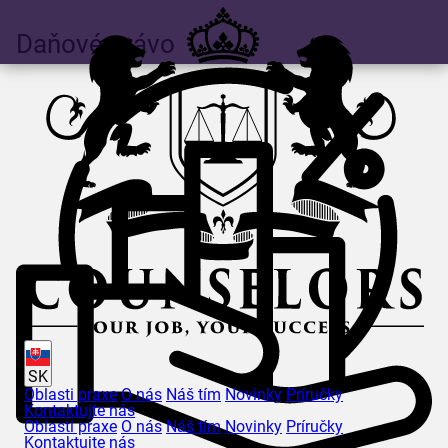
Daňové právo
SK
Oblasti praxe
O nás
Náš tím
Novinky
Príručky
Kontaktujte nás
Oblasti praxe
O nás
Náš tím
Novinky
Príručky
Kontaktujte nás