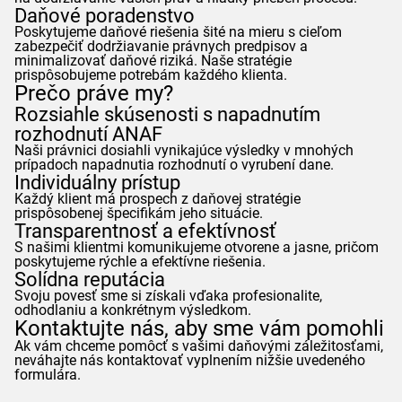
Daňové poradenstvo
Poskytujeme daňové riešenia šité na mieru s cieľom
zabezpečiť dodržiavanie právnych predpisov a
minimalizovať daňové riziká. Naše stratégie
prispôsobujeme potrebám každého klienta.
Prečo práve my?
Rozsiahle skúsenosti s napadnutím
rozhodnutí
ANAF
Naši právnici dosiahli vynikajúce výsledky v mnohých
prípadoch napadnutia rozhodnutí o vyrubení dane.
Individuálny prístup
Každý klient má prospech z daňovej stratégie
prispôsobenej špecifikám jeho situácie.
Transparentnosť a efektívnosť
S našimi klientmi komunikujeme otvorene a jasne, pričom
poskytujeme rýchle a efektívne riešenia.
Solídna reputácia
Svoju povesť sme si získali vďaka profesionalite,
odhodlaniu a konkrétnym výsledkom.
Kontaktujte nás, aby sme vám pomohli
Ak vám chceme pomôcť s vašimi daňovými záležitosťami,
neváhajte nás kontaktovať vyplnením nižšie uvedeného
formulára.