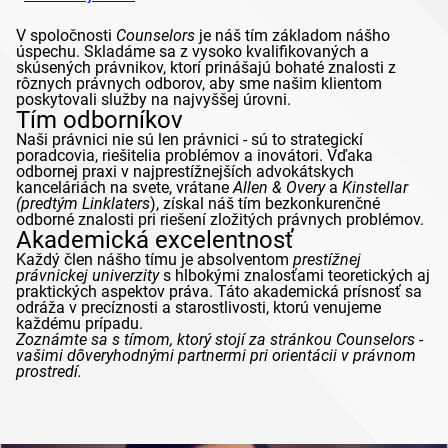
V spoločnosti
Counselors
je náš tím základom nášho
úspechu. Skladáme sa z vysoko kvalifikovaných a
skúsených právnikov, ktorí prinášajú bohaté znalosti z
rôznych právnych odborov, aby sme našim klientom
poskytovali služby na najvyššej úrovni.
Tím odborníkov
Naši právnici nie sú len právnici - sú to strategickí
poradcovia, riešitelia problémov a inovátori. Vďaka
odbornej praxi v najprestížnejších advokátskych
kanceláriách na svete, vrátane
Allen & Overy
a
Kinstellar
(predtým
Linklaters
), získal náš tím bezkonkurenčné
odborné znalosti pri riešení zložitých právnych problémov.
Akademická excelentnosť
Každý člen nášho tímu je absolventom
prestížnej
právnickej univerzity
s hlbokými znalosťami teoretických aj
praktických aspektov práva. Táto akademická prísnosť sa
odráža v precíznosti a starostlivosti, ktorú venujeme
každému prípadu.
Zoznámte sa s tímom, ktorý stojí za stránkou
Counselors
-
vašimi dôveryhodnými partnermi pri orientácii v právnom
prostredí.