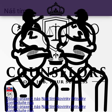
Náš tím
SK
Oblasti praxe
O nás
Náš tím
Novinky
Príručky
Kontaktujte nás
Oblasti praxe
O nás
Náš tím
Novinky
Príručky
Kontaktujte nás