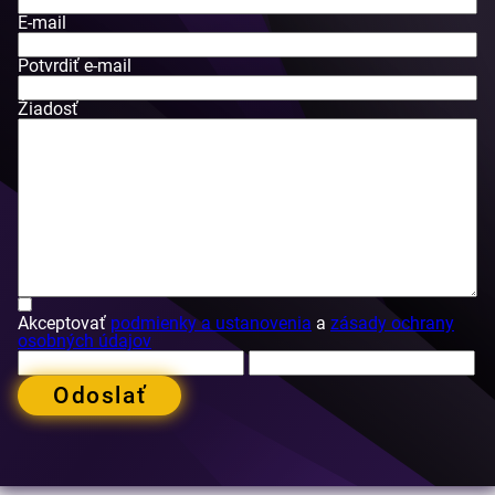
E-mail
Potvrdiť e-mail
Žiadosť
Akceptovať
podmienky a ustanovenia
a
zásady ochrany
osobných údajov
Odoslať