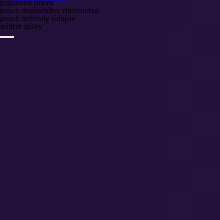
pracovné právo
právo duševného vlastníctva
právo ochrany údajov
súdne spory