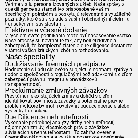
Veríme v silu personalizovaných služieb. Naše správy z
due diligence sú starostlivo prispôsobené vašim
špecifickým potrebám a poskytujú relevantné a využiteľné
poznatky, ktoré sú v súlade s vašimi obchodnými cieľmi a
transakčnými súvislosťami.
Efektívne a včasné dodanie
V rýchlom svete podnikania môže byť načasovanie všetko.
Naše procesy sú navrhnuté tak, aby boli efektívne a
zabezpečili, že komplexné zistenia due diligence dostanete
v rámci vašich kritických lehôt na rozhodovanie.
Naše špeciality
Dodržiavanie firemných predpisov
Hodnotenie súladu cieľového subjektu s normami správy a
riadenia spoločnosti a regulačnými požiadavkami s cieľom
zabezpečiť právnu integritu a prevádzkovú
transparentnosť.
Preskúmanie zmluvných záväzkov
Preskúmanie existujúcich zmlúv a dohôd s cieľom
identifikovať povinnosti, záväzky a potenciálne právne
problémy, ktoré by mohli ovplyvniť budúce operácie alebo
výsledky transakcie.
Due Diligence nehnuteľností
Vykonanie podrobnej analýzy držby nehnuteľností,
nájomných zmlúv, vlastníckych práv a záväzkov
súvisiacich s nehnuteľnosťami. To zahŕňa overenie
územného plánovania a využitia pozemkov, posúdenie