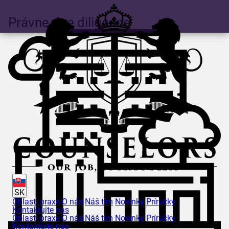
Právne due diligence
SK
Oblasti praxe
O nás
Náš tím
Novinky
Príručky
Kontaktujte nás
Oblasti praxe
O nás
Náš tím
Novinky
Príručky
Kontaktujte nás