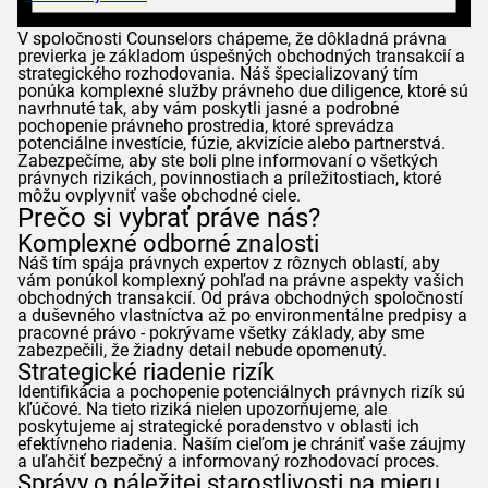
V spoločnosti
Counselors
chápeme, že dôkladná právna
previerka je základom úspešných obchodných transakcií a
strategického rozhodovania. Náš špecializovaný tím
ponúka komplexné služby právneho due diligence, ktoré sú
navrhnuté tak, aby vám poskytli jasné a podrobné
pochopenie právneho prostredia, ktoré sprevádza
potenciálne investície, fúzie, akvizície alebo partnerstvá.
Zabezpečíme, aby ste boli plne informovaní o všetkých
právnych rizikách, povinnostiach a príležitostiach, ktoré
môžu ovplyvniť vaše obchodné ciele.
Prečo si vybrať práve nás?
Komplexné odborné znalosti
Náš tím spája právnych expertov z rôznych oblastí, aby
vám ponúkol komplexný pohľad na právne aspekty vašich
obchodných transakcií. Od práva obchodných spoločností
a duševného vlastníctva až po environmentálne predpisy a
pracovné právo - pokrývame všetky základy, aby sme
zabezpečili, že žiadny detail nebude opomenutý.
Strategické riadenie rizík
Identifikácia a pochopenie potenciálnych právnych rizík sú
kľúčové. Na tieto riziká nielen upozorňujeme, ale
poskytujeme aj strategické poradenstvo v oblasti ich
efektívneho riadenia. Naším cieľom je chrániť vaše záujmy
a uľahčiť bezpečný a informovaný rozhodovací proces.
Správy o náležitej starostlivosti na mieru