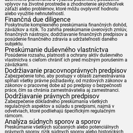
vplyvov na životné prostredie a zhodnotenie akýchkoľvek
záťaží alebo problémov, ktoré môžu ovplyvniť hodnotu
alebo využitie nehnuteľností.
Finančná due diligence
Poskytnutie komplexného preskúmania finančných dohôd,
záväzkov a rizík. To zahŕňa preskúmanie úverových zmlúv,
finančných nástrojov, dodržiavanie finančných predpisov a
posúdenie finančného zdravia a udržateľnosti daného
subjektu.
Preskúmanie duševného vlastníctva
Posúdenie rozsahu, platnosti a ochrany aktív duševného
vlastníctva s cieľom chrániť ich pred možným porušením a
záväzkami.
Dodržiavanie pracovnoprávnych predpisov
Zabezpečenie toho, aby postupy v oblasti zamestnávania
spĺňali všetky právne požiadavky, od mzdových zákonov a
zákonov o pracovnej dobe až po predpisy o bezpečnosti
práce, čím sa chránia zamestnávatelia aj zamestnanci.
Dodržiavanie právnych predpisov
Zabezpečenie dôkladného preskúmania všetkých
regulačných aspektov a súladu s predpismi, najmä v
odvetviach, ktoré podliehajú špecifickým regulačným
rámcom.
Analýza súdnych sporov a sporov
Preskúmanie všetkých súčasných alebo potenciálnych
právnych sporov, rizík súdnych sporov alebo historických