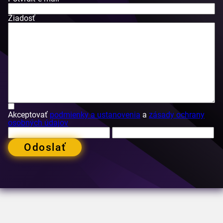
Žiadosť
Akceptovať
podmienky a ustanovenia
a
zásady ochrany
osobných údajov
Odoslať