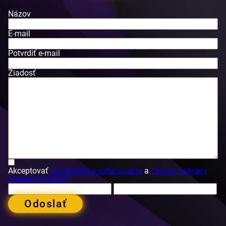
Názov
E-mail
Potvrdiť e-mail
Žiadosť
Akceptovať
podmienky a ustanovenia
a
zásady ochrany
osobných údajov
Odoslať