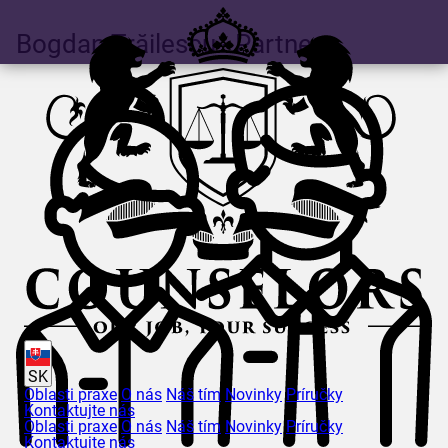
Bogdan
Trăilescu
- Partner
SK
Oblasti praxe
O nás
Náš tím
Novinky
Príručky
Kontaktujte nás
Oblasti praxe
O nás
Náš tím
Novinky
Príručky
Kontaktujte nás