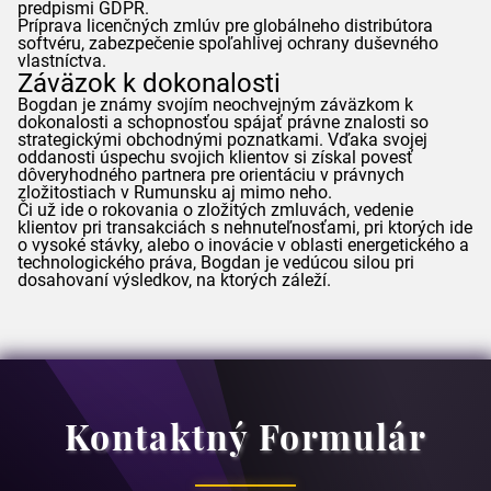
predpismi
GDPR
.
Príprava licenčných zmlúv pre globálneho distribútora
softvéru, zabezpečenie spoľahlivej ochrany duševného
vlastníctva.
Záväzok k dokonalosti
Bogdan
je známy svojím neochvejným záväzkom k
dokonalosti a schopnosťou spájať právne znalosti so
strategickými obchodnými poznatkami. Vďaka svojej
oddanosti úspechu svojich klientov si získal povesť
dôveryhodného partnera pre orientáciu v právnych
zložitostiach v Rumunsku aj mimo neho.
Či už ide o rokovania o zložitých zmluvách, vedenie
klientov pri transakciách s nehnuteľnosťami, pri ktorých ide
o vysoké stávky, alebo o inovácie v oblasti energetického a
technologického práva,
Bogdan
je vedúcou silou pri
dosahovaní výsledkov, na ktorých záleží.
Kontaktný Formulár