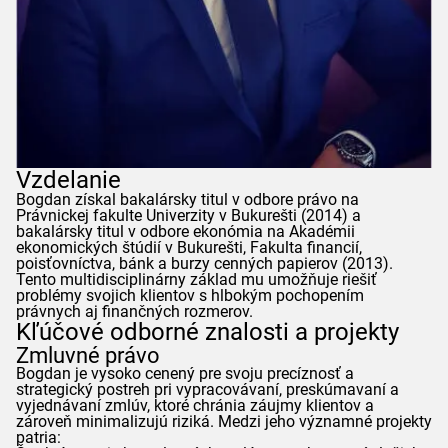
Vzdelanie
Bogdan
získal bakalársky titul v odbore právo na
Právnickej fakulte Univerzity v Bukurešti (2014) a
bakalársky titul v odbore ekonómia na Akadémii
ekonomických štúdií v Bukurešti, Fakulta financií,
poisťovníctva, bánk a burzy cenných papierov (2013).
Tento multidisciplinárny základ mu umožňuje riešiť
problémy svojich klientov s hlbokým pochopením
právnych aj finančných rozmerov.
Kľúčové odborné znalosti a projekty
Zmluvné právo
Bogdan
je vysoko cenený pre svoju precíznosť a
strategický postreh pri vypracovávaní, preskúmavaní a
vyjednávaní zmlúv, ktoré chránia záujmy klientov a
zároveň minimalizujú riziká. Medzi jeho významné projekty
patria: