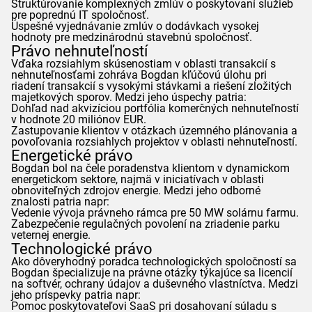
Štruktúrovanie komplexných zmlúv o poskytovaní služieb
pre poprednú IT spoločnosť.
Úspešné vyjednávanie zmlúv o dodávkach vysokej
hodnoty pre medzinárodnú stavebnú spoločnosť.
Právo nehnuteľností
Vďaka rozsiahlym skúsenostiam v oblasti transakcií s
nehnuteľnosťami zohráva
Bogdan
kľúčovú úlohu pri
riadení transakcií s vysokými stávkami a riešení zložitých
majetkových sporov. Medzi jeho úspechy patria:
Dohľad nad akvizíciou portfólia komerčných nehnuteľností
v hodnote 20 miliónov EUR.
Zastupovanie klientov v otázkach územného plánovania a
povoľovania rozsiahlych projektov v oblasti nehnuteľností.
Energetické právo
Bogdan
bol na čele poradenstva klientom v dynamickom
energetickom sektore, najmä v iniciatívach v oblasti
obnoviteľných zdrojov energie. Medzi jeho odborné
znalosti patria napr:
Vedenie vývoja právneho rámca pre 50 MW solárnu farmu.
Zabezpečenie regulačných povolení na zriadenie parku
veternej energie.
Technologické právo
Ako dôveryhodný poradca technologických spoločností sa
Bogdan
špecializuje na právne otázky týkajúce sa licencií
na softvér, ochrany údajov a duševného vlastníctva. Medzi
jeho príspevky patria napr:
Pomoc poskytovateľovi SaaS pri dosahovaní súladu s