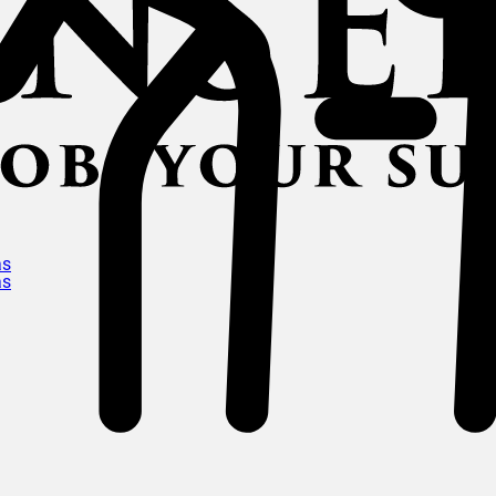
ás
ás