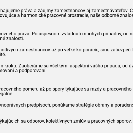
bhajujeme práva a záujmy zamestnancov aj zamestnávateľov. Či u
ovujúce a harmonické pracovné prostredie, naše odborné znalos
pracovného práva. Po úspešnom zvládnutí mnohých prípadov, od
né znalosti.
otlivých zamestnancov až po veľké korporácie, sme zabezpečili
té.
m kroku. Zaoberáme sa všetkými aspektmi vášho prípadu, od úvo
rmovaní a podporovaní.
pracovného pomeru až po spory týkajúce sa mzdy a pracovného
egálne.
noprávnych predpisoch, ponúkame stratégie obrany a poradenst
 týkajúcich sa odborov, kolektívnych zmlúv a pracovných sporov