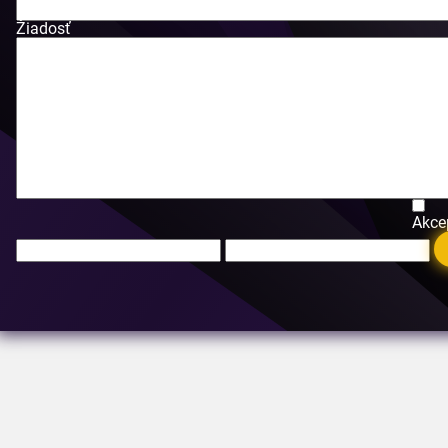
Žiadosť
Akce