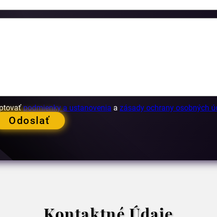
ptovať
podmienky a ustanovenia
a
zásady ochrany osobných ú
Odoslať
Kontaktné Údaje