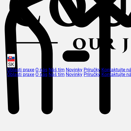
SK
Oblasti praxe
O nás
Náš tím
Novinky
Príručky
Kontaktujte n
Oblasti praxe
O nás
Náš tím
Novinky
Príručky
Kontaktujte n