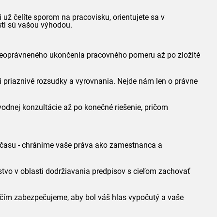
ž čelíte sporom na pracovisku, orientujete sa v
ti sú vašou výhodou.
 neoprávneného ukončenia pracovného pomeru až po zložité
 priaznivé rozsudky a vyrovnania. Nejde nám len o právne
dnej konzultácie až po konečné riešenie, pričom
 času - chránime vaše práva ako zamestnanca a
vo v oblasti dodržiavania predpisov s cieľom zachovať
, čím zabezpečujeme, aby bol váš hlas vypočutý a vaše