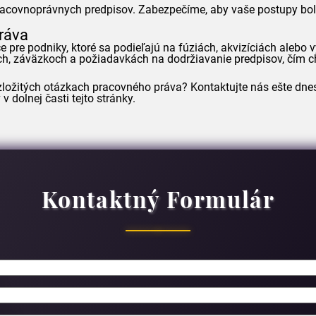
acovnoprávnych predpisov. Zabezpečíme, aby vaše postupy boli
práva
pre podniky, ktoré sa podieľajú na fúziách, akvizíciách alebo 
h, záväzkoch a požiadavkách na dodržiavanie predpisov, čím c
 v zložitých otázkach pracovného práva? Kontaktujte nás ešte d
dolnej časti tejto stránky.
Kontaktný Formulár