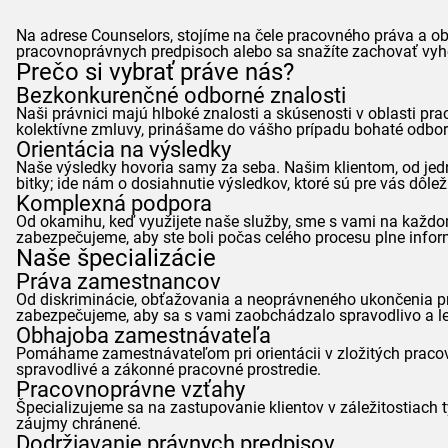
Na adrese
Counselors
, stojíme na čele pracovného práva a o
pracovnoprávnych predpisoch alebo sa snažíte zachovať vyh
Prečo si vybrať práve nás?
Bezkonkurenčné odborné znalosti
Naši právnici majú hlboké znalosti a skúsenosti v oblasti 
kolektívne zmluvy, prinášame do vášho prípadu bohaté odbor
Orientácia na výsledky
Naše výsledky hovoria samy za seba. Našim klientom, od jedn
bitky; ide nám o dosiahnutie výsledkov, ktoré sú pre vás dôleži
Komplexná podpora
Od okamihu, keď využijete naše služby, sme s vami na každo
zabezpečujeme, aby ste boli počas celého procesu plne info
Naše špecializácie
Práva zamestnancov
Od diskriminácie, obťažovania a neoprávneného ukončenia 
zabezpečujeme, aby sa s vami zaobchádzalo spravodlivo a l
Obhajoba zamestnávateľa
Pomáhame zamestnávateľom pri orientácii v zložitých pracov
spravodlivé a zákonné pracovné prostredie.
Pracovnoprávne vzťahy
Špecializujeme sa na zastupovanie klientov v záležitostiach
záujmy chránené.
Dodržiavanie právnych predpisov