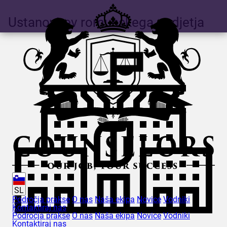
Ustanovitev romunskega podjetja
SL
Področja prakse
O nas
Naša ekipa
Novice
Vodniki
Kontaktiraj nas
Področja prakse
O nas
Naša ekipa
Novice
Vodniki
Kontaktiraj nas