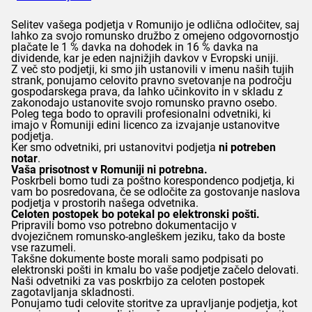
Selitev vašega podjetja v Romunijo je odlična odločitev, saj
lahko za svojo romunsko družbo z omejeno odgovornostjo
plačate le 1 % davka na dohodek in 16 % davka na
dividende, kar je eden najnižjih davkov v Evropski uniji.
Z več sto podjetji, ki smo jih ustanovili v imenu naših tujih
strank, ponujamo celovito pravno svetovanje na področju
gospodarskega prava, da lahko učinkovito in v skladu z
zakonodajo ustanovite svojo romunsko pravno osebo.
Poleg tega bodo to opravili profesionalni odvetniki, ki
imajo v Romuniji edini licenco za izvajanje ustanovitve
podjetja.
Ker smo odvetniki, pri ustanovitvi podjetja
ni potreben
notar
.
Vaša prisotnost v Romuniji ni potrebna.
Poskrbeli bomo tudi za poštno korespondenco podjetja, ki
vam bo posredovana, če se odločite za gostovanje naslova
podjetja v prostorih našega odvetnika.
Celoten postopek bo potekal po elektronski pošti.
Pripravili bomo vso potrebno dokumentacijo v
dvojezičnem romunsko-angleškem jeziku, tako da boste
vse razumeli.
Takšne dokumente boste morali samo podpisati po
elektronski pošti in kmalu bo vaše podjetje začelo delovati.
Naši odvetniki za vas poskrbijo za celoten postopek
zagotavljanja skladnosti.
Ponujamo tudi celovite storitve za upravljanje podjetja, kot