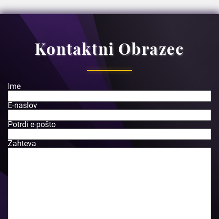
Kontaktni Obrazec
Ime
E-naslov
Potrdi e-pošto
Zahteva