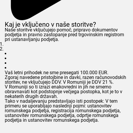
Kaj je vključeno v naše storitve?
Naše storitve vključujejo pomoč, pripravo dokumentov
podjetja in pravno zastopanje pred trgovinskim registrom
pri ustanavljanju podjetja.
Vaš letni prihodek ne sme presegati 100.000 EUR.
Zgoraj navedene pristojbine in davki, razen računovodskih
storitev, ne vključujejo DDV. V Romuniji je DDV 21 %.
V Romuniji so ti izrazi enakovredni in jih ne smemo
obravnavati kot podstopnje večjega postopka, kot je to v
nekaterih drugih državah.
Tako v nadaljevanju predstavljajo isti postopek: V tem
primeru se uporabljajo naslednji pojmi: ustanovitev
romunskega podjetja, registracija romunskega podjetja,
ustanovitev romunskega podjetja, odprtje romunskega
podjetja in ustanovitev romunskega podjetja.