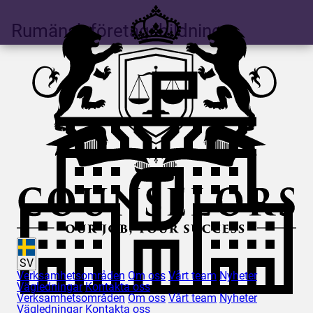
Rumänsk företagsbildning
SV
Verksamhetsområden
Om oss
Vårt team
Nyheter
Vägledningar
Kontakta oss
Verksamhetsområden
Om oss
Vårt team
Nyheter
Vägledningar
Kontakta oss