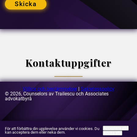
Skicka
Kontaktuppgifter
Villkor och bestämmelser
|
Sekretesspolicy
© 2026, Counselors av Trailescu och Associates
E-postadress:
advokatbyrå
[email protected]
Adress till:
63-69 Buzesti Street, byggnad A3, 5:e våningen,
sektor 1, Bukarest, Rumänien
Acceptera alla
För att förbättra din upplevelse använder vi cookies. Du
kan acceptera dem eller neka dem.
Avvisa alla