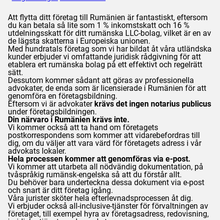
Att flytta ditt företag till Rumänien är fantastiskt, eftersom
du kan betala så lite som 1 % inkomstskatt och 16 %
utdelningsskatt för ditt rumänska LLC-bolag, vilket är en av
de lägsta skatterna i Europeiska unionen.
Med hundratals företag som vi har bildat åt våra utländska
kunder erbjuder vi omfattande juridisk rådgivning för att
etablera ert rumänska bolag på ett effektivt och regelrätt
sätt.
Dessutom kommer sådant att göras av professionella
advokater, de enda som är licensierade i Rumänien för att
genomföra en företagsbildning.
Eftersom vi är advokater
krävs det ingen notarius publicus
under företagsbildningen.
Din närvaro i Rumänien krävs inte.
Vi kommer också att ta hand om företagets
postkorrespondens som kommer att vidarebefordras till
dig, om du väljer att vara värd för företagets adress i vår
advokats lokaler.
Hela processen kommer att genomföras via e-post.
Vi kommer att utarbeta all nödvändig dokumentation, på
tvåspråkig rumänsk-engelska så att du förstår allt.
Du behöver bara underteckna dessa dokument via e-post
och snart är ditt företag igång.
Våra jurister sköter hela efterlevnadsprocessen åt dig.
Vi erbjuder också all-inclusive-tjänster för förvaltningen av
företaget, till exempel hyra av företagsadress, redovisning,