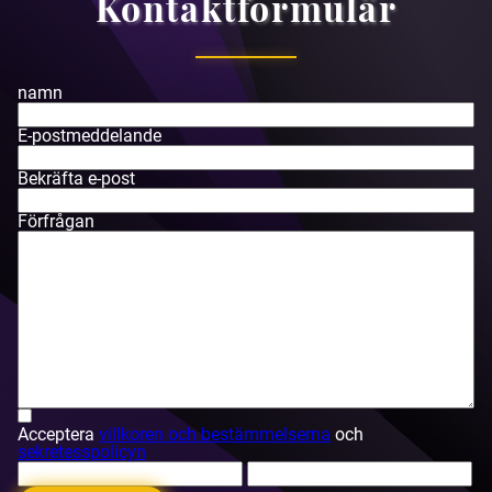
Kontaktformulär
namn
E-postmeddelande
Bekräfta e-post
Förfrågan
Acceptera
villkoren och bestämmelserna
och
sekretesspolicyn