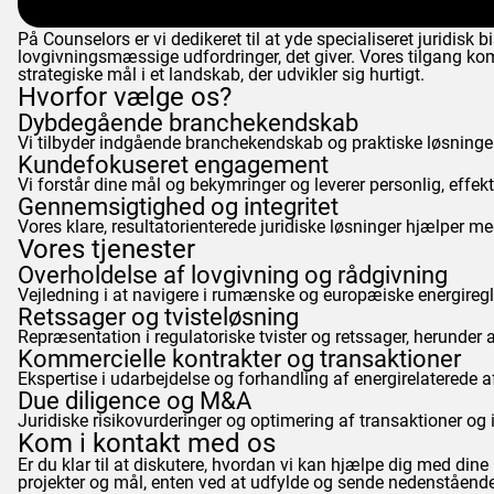
På
Counselors
er vi dedikeret til at yde specialiseret juridis
lovgivningsmæssige udfordringer, det giver. Vores tilgang ko
strategiske mål i et landskab, der udvikler sig hurtigt.
Hvorfor vælge os?
Dybdegående branchekendskab
Vi tilbyder indgående branchekendskab og praktiske løsninger,
Kundefokuseret engagement
Vi forstår dine mål og bekymringer og leverer personlig, effekt
Gennemsigtighed og integritet
Vores klare, resultatorienterede juridiske løsninger hjælper m
Vores tjenester
Overholdelse af lovgivning og rådgivning
Vejledning i at navigere i rumænske og europæiske energiregler
Retssager og tvisteløsning
Repræsentation i regulatoriske tvister og retssager, herunder 
Kommercielle kontrakter og transaktioner
Ekspertise i udarbejdelse og forhandling af energirelaterede 
Due diligence og M&A
Juridiske risikovurderinger og optimering af transaktioner og in
Kom i kontakt med os
Er du klar til at diskutere, hvordan vi kan hjælpe dig med din
projekter og mål, enten ved at udfylde og sende nedenstående