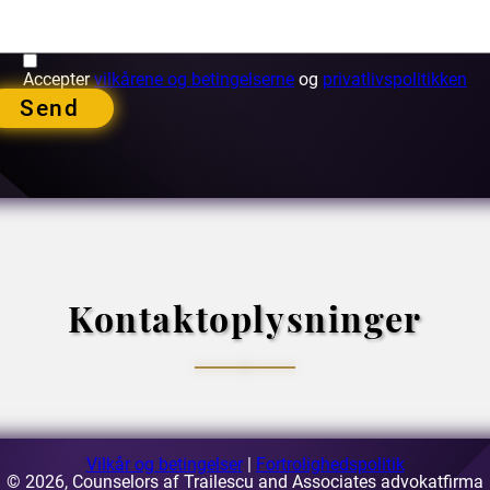
Accepter
vilkårene og betingelserne
og
privatlivspolitikken
Send
Kontaktoplysninger
Bukarest, Rumænien
Vilkår og betingelser
|
Fortrolighedspolitik
© 2026, Counselors af Trailescu and Associates advokatfirma