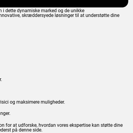
eten i dette dynamiske marked og de unikke
novative, skræddersyede løsninger til at understøtte dine
r.
 risici og maksimere muligheder.
inger.
on for at udforske, hvordan vores ekspertise kan støtte dine
ederst på denne side.