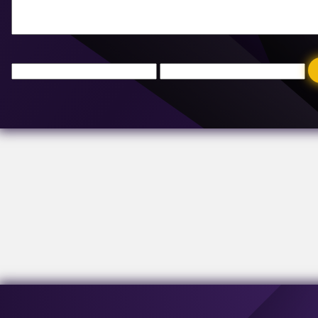
E-mail:
[email protected]
Adresse:
63-69 Buzesti Street, bygning A3, 5. sal, sektor 1, 