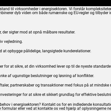
k bistand til virksomheder i energisektoren. Vi forstår kompleksit
mbinerer dyb viden om både rumænske og EU-regler og tilbyder in
 der sigter mod at opnå målbare resultater.
iv vejledning.
ed at opbygge pålidelige, langsigtede kunderelationer.
 for at sikre, at din virksomhed lever op til de nyeste standarde
anke af ugunstige beslutninger og løsning af konflikter.
aftaler, partnerskaber og transaktioner med fokus på at mindske
vesteringer for at sikre et sikkert grundlag for effektive beslutn
e behov i energisektoren? Kontakt os for en indledende konsultati
 formular eller ved at kontakte os ved hjælp af oplysningerne n