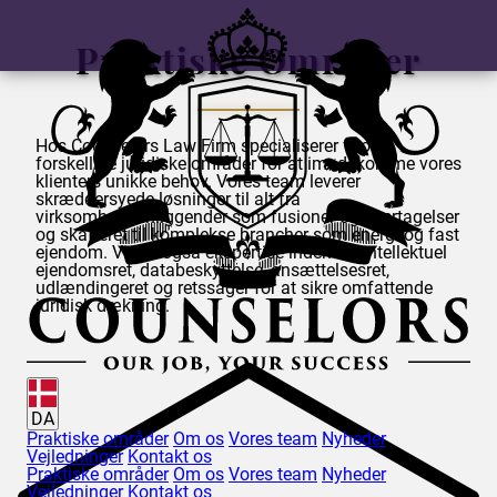
Praktiske Områder
Hos
Counselors
Law Firm specialiserer vi os i
forskellige juridiske områder for at imødekomme vores
klienters unikke behov. Vores team leverer
skræddersyede løsninger til alt fra
virksomhedsanliggender som fusioner og overtagelser
og skatteret til komplekse brancher som energi og fast
ejendom. Vi har også ekspertise inden for intellektuel
ejendomsret, databeskyttelse, ansættelsesret,
udlændingeret og retssager for at sikre omfattende
juridisk dækning.
DA
Praktiske områder
Om os
Vores team
Nyheder
Vejledninger
Kontakt os
Praktiske områder
Om os
Vores team
Nyheder
Vejledninger
Kontakt os