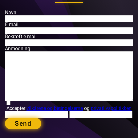
Navn
E-mail
Bekræft e-mail
Anmodning
Accepter
vilkårene og betingelserne
og
privatlivspolitikken
Send